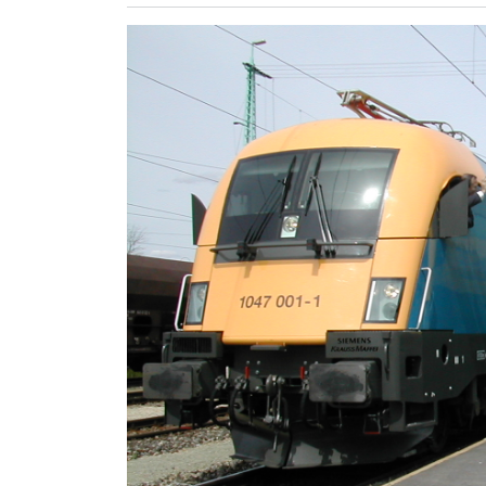
ZÖLDÚT
HAJÓZÁS
BLOG
ARCHÍVUM
WEBSHOP
BELÉPÉS
REGISZTRÁCIÓ