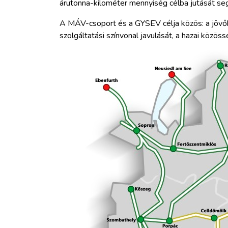
árutonna-kilométer mennyiség célba jutását seg
A MÁV-csoport és a GYSEV célja közös: a jövőbe
szolgáltatási színvonal javulását, a hazai közö