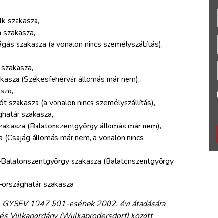
k szakasza,
 szakasza,
ás szakasza (a vonalon nincs személyszállítás),
 szakasza,
kasza (Székesfehérvár állomás már nem),
sza,
 szakasza (a vonalon nincs személyszállítás),
határ szakasza,
zakasza (Balatonszentgyörgy állomás már nem),
 (Csajág állomás már nem, a vonalon nincs
–Balatonszentgyörgy szakasza (Balatonszentgyörgy
országhatár szakasza
 A GYSEV 1047 501-esének 2002. évi átadására
és Vulkapordány (Wulkaprodersdorf) között