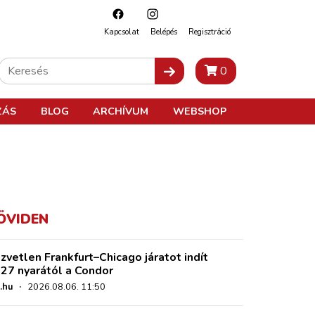
Kapcsolat
Belépés
Regisztráció
0
ZÁS
BLOG
ARCHÍVUM
WEBSHOP
ÖVIDEN
zvetlen Frankfurt–Chicago járatot indít
27 nyarától a Condor
.hu
·
2026.08.06. 11:50