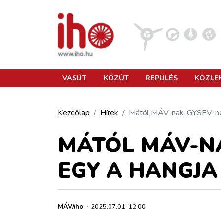
VASÚT
VASÚT
KÖZÚT
REPÜLÉS
KÖZLE
KÖZÚT
Kezdőlap
Hírek
Mától MÁV-nak, GYSEV-ne
REPÜLÉS
MÁTÓL MÁV-NA
EGY A HANGJA
KÖZLEKEDÉSFEJLESZTÉS
ELLÁTÁSI LÁNC
MÁV/iho
·
2025.07.01. 12:00