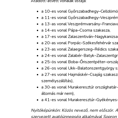
Átadott-átvett vonalak listája:
a 10-es vonal Győrszabadhegy–Celldömöl
a 11-es vonal Győrszabadhegy–Veszprém
a 13-as vonal Veszprémvarsány–Franciavág
a 14-es vonal Pápa–Csorna szakasza,
a 17-es vonal Zalaszentiván–Nagykanizsa
a 20-as vonal Porpác–Székesfehérvár sza
a 23-as vonal Zalaegerszeg–Rédics szaka
a 24-es vonal Zalabér-Batyk–Zalaszentgrót
a 25-ös vonal Boba–Őriszentpéter–ország
a 26-os vonal Ukk–Balatonszentgyörgy s
a 27-es vonal Hajmáskér–Csajág szakasza
személyszállítás),
a 30-as vonal Murakeresztúr országhatár
állomás már nem),
a 41-es vonal Murakeresztúr–Gyékényes–
Nyitóképünkön: Közös nevező, nem először.
szervezett avatóünnepség alkalmával Sopron 