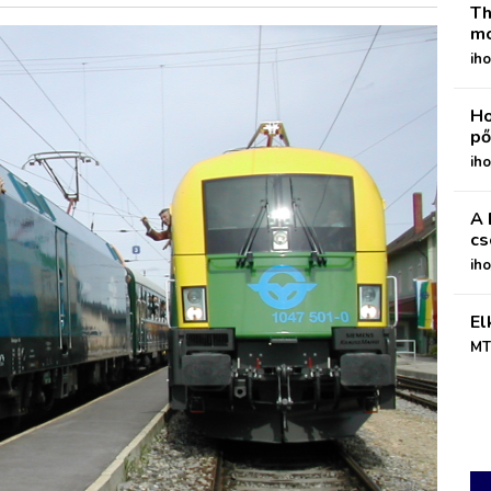
Th
mo
iho
Ho
pő
iho
A 
cs
ih
El
MT