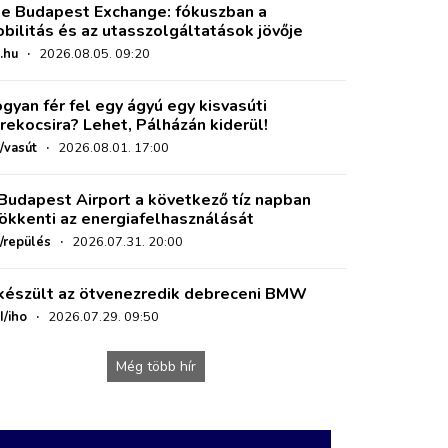
e Budapest Exchange: fókuszban a
bilitás és az utasszolgáltatások jövője
.hu
·
2026.08.05. 09:20
gyan fér fel egy ágyú egy kisvasúti
rekocsira? Lehet, Pálházán kiderül!
/vasút
·
2026.08.01. 17:00
Budapest Airport a következő tíz napban
ökkenti az energiafelhasználását
o/repülés
·
2026.07.31. 20:00
készült az ötvenezredik debreceni BMW
I/iho
·
2026.07.29. 09:50
Még több hír