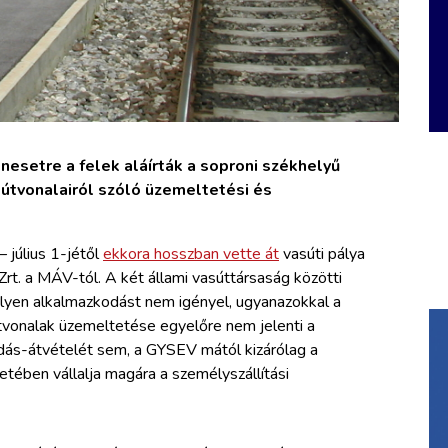
nesetre a felek aláírták a soproni székhelyű
útvonalairól szóló üzemeltetési és
 július 1-jétől
ekkora hosszban vette át
vasúti pálya
t. a MÁV-tól. A két állami vasúttársaság közötti
yen alkalmazkodást nem igényel, ugyanazokkal a
tvonalak üzemeltetése egyelőre nem jelenti a
dás-átvételét sem, a GYSEV mától kizárólag a
tében vállalja magára a személyszállítási