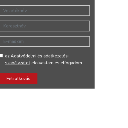
Vezetéknév
Keresztnév
E-mail cím
az
Adatvédelmi és adatkezelési
szabályzatot
elolvastam és elfogadom
Feliratkozás