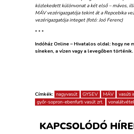
közlekedett különvonat a két első – mávos, il
MÁV vezérigazgatója tekint át a Repcebika ve
vezérigazgatója integet (fotó: Joó Ferenc)
* * *
Indóház Online – Hivatalos oldal: hogy ne ma
síneken, a vízen vagy a levegőben történik
Címkék:
nagyvasút
GYSEV
MÁV
vasúti 
győr-sopron-ebenfurti vasút zrt.
vonalátvéte
KAPCSOLÓDÓ HÍRE