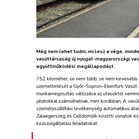
Még nem lehet tudni, mi lesz a vége, minde
vasúttársaság új nyugat-magyarországi vas
együttműködési megállapodást.
752 kilométer, se nem több, se nem kevesebb –
üzemeltetését a Győr–Sopron–Ebenfurti Vasút Zr
munkamegosztás változása az utasoktól semmil
járatokkal számolhatnak, mint korábban. A vasú
személyszállítási tevékenység automatikus áta
Zalaegerszeg és Celldömölk közötti vonatok ese
közszolgáltatási feladatokat.