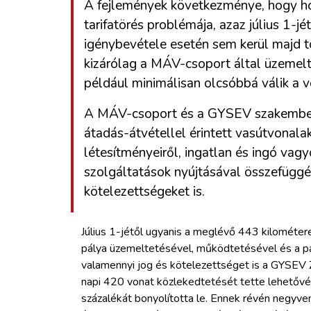
A fejlemények következménye, hogy h
tarifatörés problémája, azaz július 1-
igénybevétele esetén sem kerül majd t
kizárólag a MÁV-csoport által üzemelte
például minimálisan olcsóbbá válik a 
A MÁV-csoport és a GYSEV szakember
átadás-átvétellel érintett vasútvonalak
létesítményeiről, ingatlan és ingó vag
szolgáltatások nyújtásával összefüggé
kötelezettségeket is.
Július 1-jétől ugyanis a meglévő 443 kilométer
pálya üzemeltetésével, működtetésével és a pá
valamennyi jog és kötelezettséget is a GYSEV Z
napi 420 vonat közlekedtetését tette lehetővé,
százalékát bonyolította le. Ennek révén negyven 