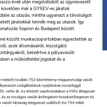
osszú évek után megoldódott az úgynevezett
jét követően már a GYSEV-es járatok
öbbe az utazás, mintha ugyanazt a távolságot
tett járatokkal tennék meg az utasok. Így
vonatozás Sopron és Budapest között.
ei között munkacsoportokban egyeztettek az
ról, azok állomásairól, kiszolgáló
yontárgyakról, beleértve a pályavasúti
sben a működtetési jogokat és a
e mellett további 752 kilométernyi magyarországi vasúti
lyavasúti szolgáltatások nyújtásával összefüggő
rt. vette át. Az érintett vasútvonalakon a MÁV átlagosan
 és az országos vasúti áruforgalom hozzávetőlegesen tíz
vasúti társaság elegyeivel szállított évi 754 millió