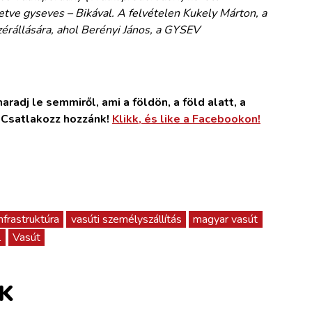
letve gyseves – Bikával. A felvételen Kukely Márton, a
zérállására, ahol Berényi János, a GYSEV
radj le semmiről, ami a földön, a föld alatt, a
. Csatlakozz hozzánk!
Klikk, és like a Facebookon!
infrastruktúra
vasúti személyszállítás
magyar vasút
l
Vasút
K