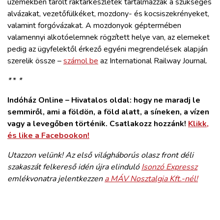
üzemekben tárolt raktárkészletek tartalmazzák a szükséges
alvázakat, vezetőfülkéket, mozdony- és kocsiszekrényeket,
valamint forgóvázakat. A mozdonyok géptermében
valamennyi alkotóelemnek rögzített helye van, az elemeket
pedig az ügyfelektől érkező egyéni megrendelések alapján
szerelik össze –
számol be
az International Railway Journal.
*
*
*
Indóház Online – Hivatalos oldal: hogy ne maradj le
semmiről, ami a földön, a föld alatt, a síneken, a vízen
vagy a levegőben történik. Csatlakozz hozzánk!
Klikk,
és like a Facebookon!
Utazzon velünk! Az első világháborús olasz front déli
szakaszát felkereső idén újra elinduló
Isonzó Expressz
emlékvonatra jelentkezzen
a MÁV Nosztalgia Kft.-nél!