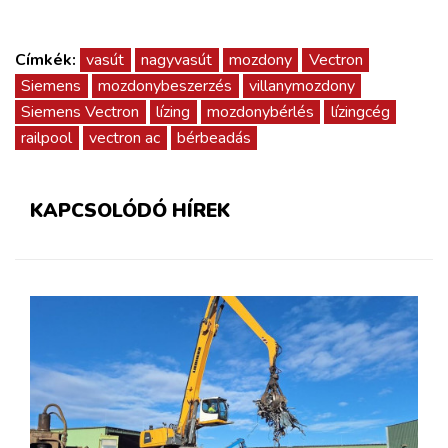
Címkék:
vasút
nagyvasút
mozdony
Vectron
Siemens
mozdonybeszerzés
villanymozdony
Siemens Vectron
lízing
mozdonybérlés
lízingcég
railpool
vectron ac
bérbeadás
KAPCSOLÓDÓ HÍREK