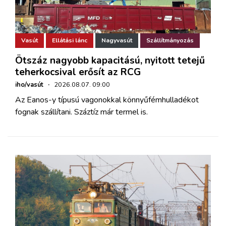
Vasút
Ellátási lánc
Nagyvasút
Szállítmányozás
Ötszáz nagyobb kapacitású, nyitott tetejű
teherkocsival erősít az RCG
iho/vasút
·
2026.08.07. 09:00
Az Eanos-y típusú vagonokkal könnyűfémhulladékot
fognak szállítani. Száztíz már termel is.