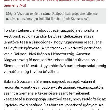
Még öt Vectront rendelt a német Railpool lízingcég, tizenkilencre
növelve a mozdonytípusból álló flottáját (fotó: Siemens AG)
Torsten Lehnert, a Railpool vezérigazgatója elmondta, a
Vectronok rövid határidőn belüli rendelkezésre állása
lehetővé teszi a lízingcégnek, hogy rugalmasan reagáljanak
az ügyfelek igényeire. A Vectronokkal kedvező pozícióban
van a Railpool, kiváltképp a Németország–Ausztria–
Magyarország fő nemzetközi teherszállítási útvonalon, a
Siemensszel létesített gyümölcsöző partnerkapcsolat pedig
várhatóan még tovább bővülhet.
Sabrina Soussan, a Siemens nagysebességű, valamint
regionális vonat- és mozdony-üzletágának vezérigazgatója
szerint a Siemens értékesítésre szánt termékeinek
készletezési koncepciója lehetővé teszi, hogy kielégítsék az
ügyfelek rövid határidejű szállításra vonatkozó igényeit. Az