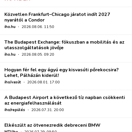
Közvetlen Frankfurt–Chicago járatot indít 2027
nyarától a Condor
iho.hu
·
2026.08.06. 11:50
The Budapest Exchange: fókuszban a mobilitás és az
utasszolgáltatások jövője
iho.hu
·
2026.08.05. 09:20
Hogyan fér fel egy ágyú egy kisvasúti pőrekocsira?
Lehet, Pálházán kiderül!
iho/vasút
·
2026.08.01. 17:00
A Budapest Airport a következő tíz napban csökkenti
az energiafelhasználását
iho/repülés
·
2026.07.31. 20:00
Elkészült az ötvenezredik debreceni BMW
MTI/iho
·
2026.07.29. 09:50