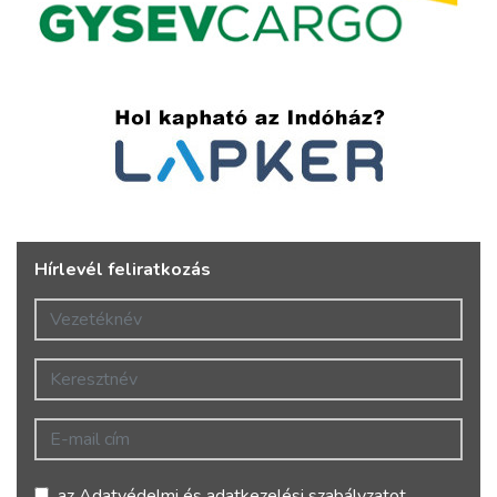
Hírlevél feliratkozás
Vezetéknév
Keresztnév
E-mail cím
az
Adatvédelmi és adatkezelési szabályzatot