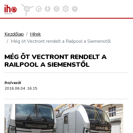
Kezdőlap
Hírek
Még öt Vectront rendelt a Railpool a Siemenstől
VASÚT
Kosár megtekintése
MÉG ÖT VECTRONT RENDELT A
KÖZÚT
RAILPOOL A SIEMENSTŐL
REPÜLÉS
iho/vasút
2016.06.04. 16:15
KÖZLEKEDÉSFEJLESZTÉS
ELLÁTÁSI LÁNC