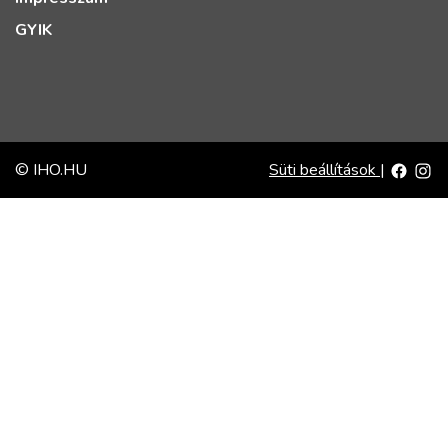
GYIK
© IHO.HU
Süti beállítások
|