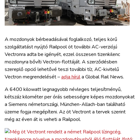
ZÖLDÚT
HAJÓZÁS
BLOG
A mozdonyok bérbeadásával foglalkozó, teljes körű
szolgáltatást nyújtó Railpool öt további AC-verziójú
Vectronra adta be igényét, ezzel összesen tizenkilenc
ARCHÍVUM
mozdonyra bővíti Vectron-flottáját. A szerződésben
szereplő opció lehetővé teszi további tíz, AC-kivitelű
WEBSHOP
Vectron megrendelését –
adja hírül
a Global Rail News.
A 6400 kilowatt legnagyobb névleges teljesítményű,
BELÉPÉS
kétszáz kilométer per órás sebességre képes mozdonyokat
a Siemens németországi, München-Allach-ban található
üzeme fogja megépíteni. Az öt Vectront a tervek szerint
REGISZTRÁCIÓ
még az éven át is veheti a Railpool.