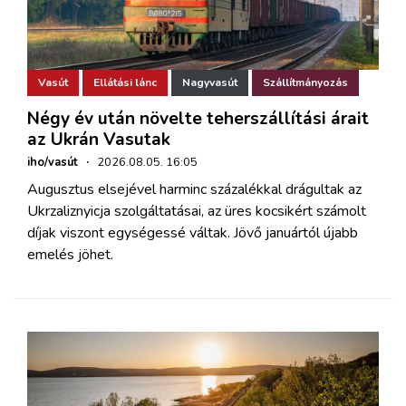
Vasút
Ellátási lánc
Nagyvasút
Szállítmányozás
Négy év után növelte teherszállítási árait
az Ukrán Vasutak
iho/vasút
·
2026.08.05. 16:05
Augusztus elsejével harminc százalékkal drágultak az
Ukrzaliznyicja szolgáltatásai, az üres kocsikért számolt
díjak viszont egységessé váltak. Jövő januártól újabb
emelés jöhet.