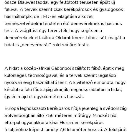
össze Blauwestaddal, egy feltöltött területen épült új
faluval. A tervek szerint csak kerékpárosok és gyalogosok
használhatják, de LED-es világítása a közeli
természetvédelmi területen élő denevéreknek is hasznos
lesz. A világítást úgy tervezték, hogy segítsen a
denevéreknek eltalálni a Oldambtmeer-tóhoz, sőt, magát a
hidat is „denevérbarát” zöld színűre festik.
A hidat a közép-afrikai Gabonból szállított fából építik meg
különleges technológiával, és a tervek szerint legalább
nyolcvan évig használható lesz. A kivitelező elmondta, hogy
később a falu főutcájáig akarják meghosszabbítani a hidat,
így éri majd el egykilométeres hosszát.
Európa leghosszabb kerékpáros hídja jelenleg a svédországi
Sölvesborgban álló 756 méteres műtárgy. Mindkét híd
eltörpül ugyanakkor a kínai Hsziamen kerékpáros
felüljáróhoz képest, amely 7,6 kilométer hosszú. A felüljárót