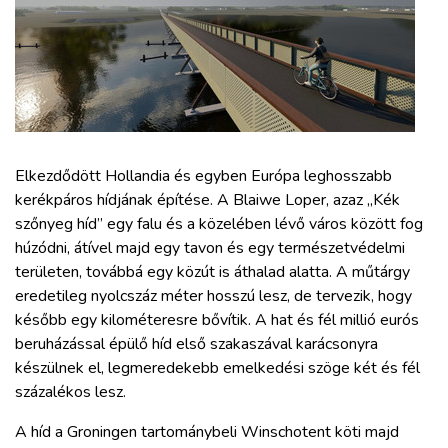
ZÖLDÚT
HAJÓZÁS
BLOG
Elkezdődött Hollandia és egyben Európa leghosszabb
ARCHÍVUM
kerékpáros hídjának építése. A Blaiwe Loper, azaz „Kék
szőnyeg híd” egy falu és a közelében lévő város között fog
WEBSHOP
húzódni, átível majd egy tavon és egy természetvédelmi
területen, továbbá egy közút is áthalad alatta. A műtárgy
eredetileg nyolcszáz méter hosszú lesz, de tervezik, hogy
BELÉPÉS
később egy kilométeresre bővítik. A hat és fél millió eurós
beruházással épülő híd első szakaszával karácsonyra
REGISZTRÁCIÓ
készülnek el, legmeredekebb emelkedési szöge két és fél
százalékos lesz.
A híd a Groningen tartománybeli Winschotent köti majd