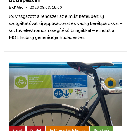
Budapesten
BKK/iho
·
2026.08.03. 15:00
Jól vizsgázott a rendszer az elmúlt hetekben: új
szolgáltatóval, új applikációval és vadiúj kerékpárokkal –
köztük elektromos rásegítésű bringákkal – elindult a
MOL Bubi új generációja Budapesten.
Közút
Zöldút
Autóbuszközlekedés
Kerékpár