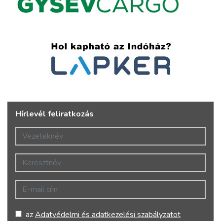
Hírlevél feliratkozás
Vezetéknév
Keresztnév
E-mail cím
az
Adatvédelmi és adatkezelési szabályzatot