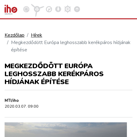
Kezdőlap
Hírek
Megkezdődött Európa leghosszabb kerékpáros hídjának
VASÚT
építése
Kosár megtekintése
MEGKEZDŐDÖTT EURÓPA
KÖZÚT
LEGHOSSZABB KERÉKPÁROS
HÍDJÁNAK ÉPÍTÉSE
REPÜLÉS
MTI/iho
KÖZLEKEDÉSFEJLESZTÉS
2020.03.07. 09:00
ELLÁTÁSI LÁNC