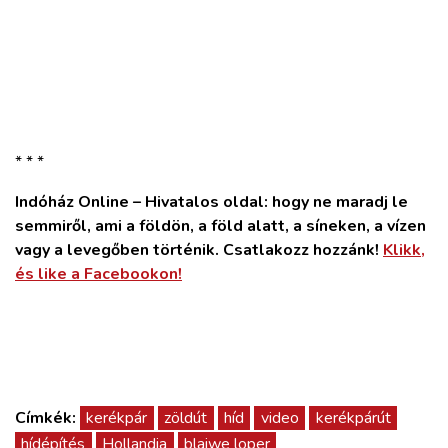
* * *
Indóház Online – Hivatalos oldal: hogy ne maradj le
semmiről, ami a földön, a föld alatt, a síneken, a vízen
vagy a levegőben történik. Csatlakozz hozzánk!
Klikk,
és like a Facebookon!
Címkék:
kerékpár
zöldút
híd
video
kerékpárút
hídépítés
Hollandia
blaiwe loper