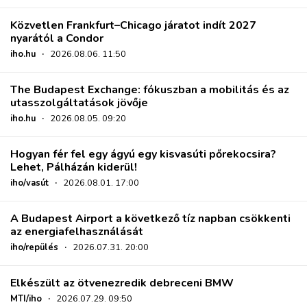
Közvetlen Frankfurt–Chicago járatot indít 2027
nyarától a Condor
iho.hu
·
2026.08.06. 11:50
The Budapest Exchange: fókuszban a mobilitás és az
utasszolgáltatások jövője
iho.hu
·
2026.08.05. 09:20
Hogyan fér fel egy ágyú egy kisvasúti pőrekocsira?
Lehet, Pálházán kiderül!
iho/vasút
·
2026.08.01. 17:00
A Budapest Airport a következő tíz napban csökkenti
az energiafelhasználását
iho/repülés
·
2026.07.31. 20:00
Elkészült az ötvenezredik debreceni BMW
MTI/iho
·
2026.07.29. 09:50