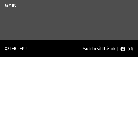
GYIK
© IHO.HU
Süti beállítások
|