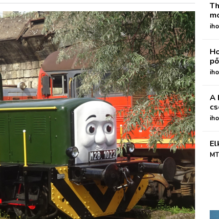
Th
mo
iho
Ho
pő
iho
A 
cs
ih
El
MT