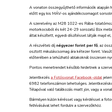
A vonaton összegyűjthető információk alapján h
előtt egy kis MÁV-os ajándékcsomagot sorsolna
A szerelvény az M28 1022-es Rába-tolatómoz
motorkocsiból és két 24-29 sorozatú Bzx mellé
által készített, egyedi díszítéssel látják majd e
A részvételi díj
négyezer forint per fő
, az öss
osztott mikuláscsomag ára kétezer forint. Vasú
előterében a lehúzható ablakoknál összesen nyol
Pontos menetrendet később hirdetnek a szerve
Jelentkezés
a Fotósvonat Facebook-oldal
jelen
6982 telefonszámon lehetséges. Jelentkezéskor
Télapóval való találkozás miatt jön, vagy a von
Bármilyen külön kéréssel vagy kérdéssel a fot
felhívásával lehet fordulni a szervezőkhöz.