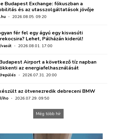
e Budapest Exchange: fókuszban a
bilitás és az utasszolgáltatások jövője
.hu
·
2026.08.05. 09:20
gyan fér fel egy ágyú egy kisvasúti
rekocsira? Lehet, Pálházán kiderül!
/vasút
·
2026.08.01. 17:00
Budapest Airport a következő tíz napban
ökkenti az energiafelhasználását
o/repülés
·
2026.07.31. 20:00
készült az ötvenezredik debreceni BMW
I/iho
·
2026.07.29. 09:50
Még több hír