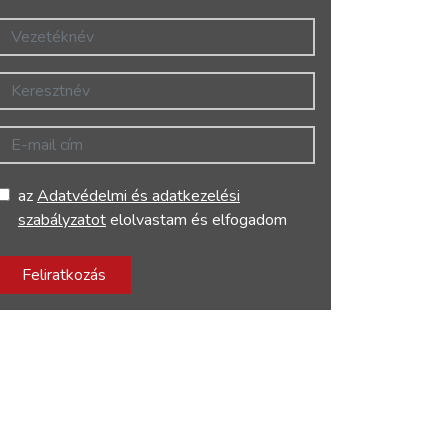
Vezetéknév
Keresztnév
E-mail cím
az
Adatvédelmi és adatkezelési
szabályzatot
elolvastam és elfogadom
Feliratkozás