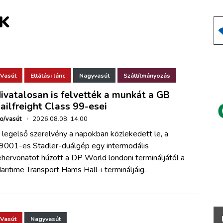
K
Vasút
Ellátási lánc
Nagyvasút
Szállítmányozás
ivatalosan is felvették a munkát a GB
ailfreight Class 99-esei
ho/vasút
·
2026.08.08. 14:00
 legelső szerelvény a napokban közlekedett le, a
9001-es Stadler-duálgép egy intermodális
ehervonatot húzott a DP World londoni termináljától a
aritime Transport Hams Hall-i termináljáig.
Vasút
Nagyvasút