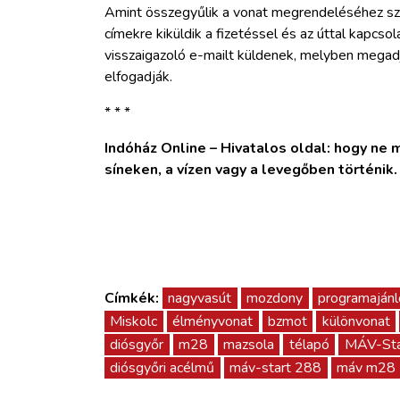
Amint összegyűlik a vonat megrendeléséhez sz
címekre kiküldik a fizetéssel és az úttal kapcso
visszaigazoló e-mailt küldenek, melyben megadjá
elfogadják.
* * *
Indóház Online – Hivatalos oldal: hogy ne ma
síneken, a vízen vagy a levegőben történik
Címkék:
nagyvasút
mozdony
programajánl
Miskolc
élményvonat
bzmot
különvonat
diósgyőr
m28
mazsola
télapó
MÁV-Sta
diósgyőri acélmű
máv-start 288
máv m28