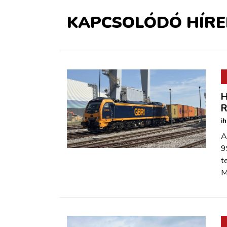
KAPCSOLÓDÓ HÍRE
H
R
i
A
9
t
M