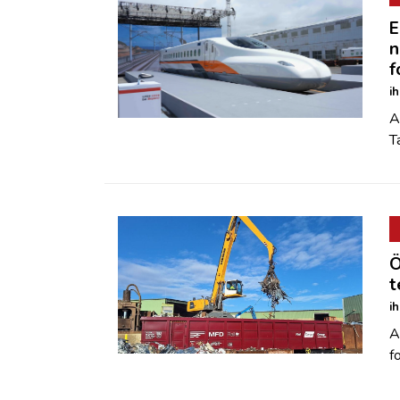
E
n
f
i
A
T
Ö
t
i
A
f