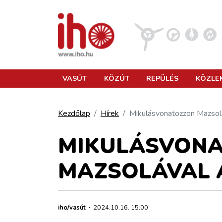
VASÚT
VASÚT
KÖZÚT
REPÜLÉS
KÖZLE
KÖZÚT
Kezdőlap
Hírek
Mikulásvonatozzon Mazsolá
REPÜLÉS
MIKULÁSVON
MAZSOLÁVAL 
KÖZLEKEDÉSFEJLESZTÉS
ELLÁTÁSI LÁNC
iho/vasút
·
2024.10.16. 15:00