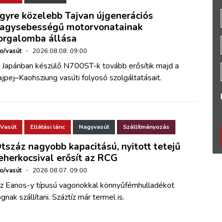
gyre közelebb Tajvan újgenerációs
agysebességű motorvonatainak
orgalomba állása
ho/vasút
·
2026.08.08. 09:00
 Japánban készülő N700ST-k tovább erősítik majd a
ajpej–Kaohsziung vasúti folyosó szolgáltatásait.
Vasút
Ellátási lánc
Nagyvasút
Szállítmányozás
tszáz nagyobb kapacitású, nyitott tetejű
eherkocsival erősít az RCG
ho/vasút
·
2026.08.07. 09:00
z Eanos-y típusú vagonokkal könnyűfémhulladékot
ognak szállítani. Száztíz már termel is.