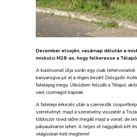
December elsején, vasárnap délután a misko
miskolci M28-as, hogy felkeresse a Télapó
A különvonat útja során egy csak tehervonatok á
kanyarogva jut el a régen bezárt Diósgyőri Acé
fatelepig megy. Útközben felszáll a Télapó, akitő
van) csomagot kapnak.
A fatelepi érkezés után a szervezők csoportképe
szerelvényt, majd a szerelvény visszatér a Tisza
többször rövid időre megáll majd a vonat, de leszá
pályaudvaron lehet. A teljes út nagyjából két és
világosban kell megtenni!