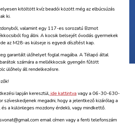
elyesen kitöltött kvíz beadói között még az elbúcsúzás
k ki.
donyból, valamint egy 117-es sorozatú Bzmot
kkocsiból fog állni. A kocsik belsejét óvodás gyermekek
l, de az M28-as külseje is egyedi díszítést kap.
zeg garantált ülőhelyet foglal magába. A Télapó által
tbarátok számára a mellékkocsik gyengén fűtött
c ülőhely áll rendelkezésre.
zők!
tkezési lapján keresztül,
ide kattintva
vagy a 06-30-630-
 szíveskedjenek megadni, hogy a jelentkező kizárólag a
al és a különleges mozdony érdekli, vagy mindkettő.
osvonat@gmail.com email címen vagy a fenti telefonszám