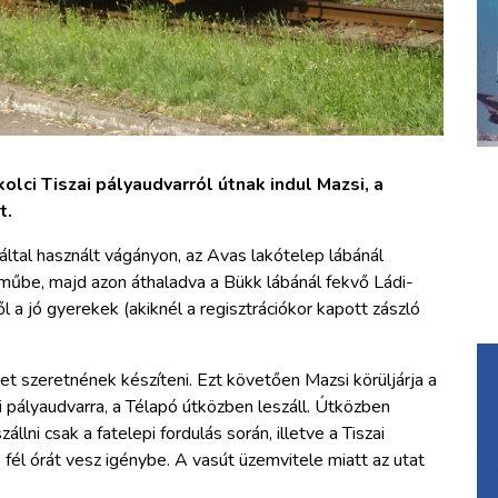
lci Tiszai pályaudvarról útnak indul Mazsi, a
t.
ltal használt vágányon, az Avas lakótelep lábánál
lműbe, majd azon áthaladva a Bükk lábánál fekvő Ládi-
l a jó gyerekek (akiknél a regisztrációkor kapott zászló
t szeretnének készíteni. Ezt követően Mazsi körüljárja a
i pályaudvarra, a Télapó útközben leszáll. Útközben
llni csak a fatelepi fordulás során, illetve a Tiszai
 fél órát vesz igénybe. A vasút üzemvitele miatt az utat