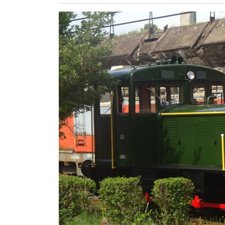
ZÖLDÚT
HAJÓZÁS
BLOG
ARCHÍVUM
WEBSHOP
BELÉPÉS
REGISZTRÁCIÓ