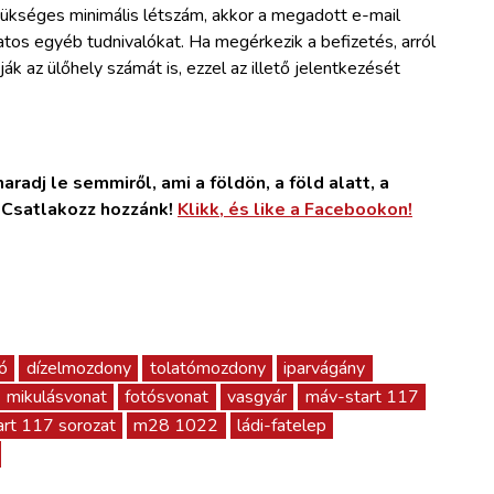
ükséges minimális létszám, akkor a megadott e-mail
latos egyéb tudnivalókat. Ha megérkezik a befizetés, arról
k az ülőhely számát is, ezzel az illető jelentkezését
radj le semmiről, ami a földön, a föld alatt, a
. Csatlakozz hozzánk!
Klikk, és like a Facebookon!
ó
dízelmozdony
tolatómozdony
iparvágány
mikulásvonat
fotósvonat
vasgyár
máv-start 117
rt 117 sorozat
m28 1022
ládi-fatelep