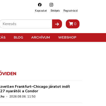
Kapcsolat
Belépés
Regisztráció
0
ZÁS
BLOG
ARCHÍVUM
WEBSHOP
ÖVIDEN
zvetlen Frankfurt–Chicago járatot indít
27 nyarától a Condor
.hu
·
2026.08.06. 11:50