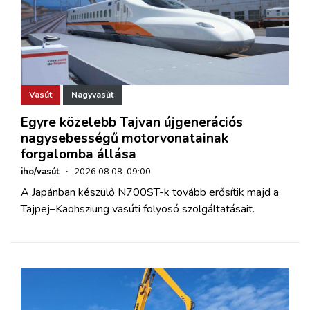
Vasút
Nagyvasút
Egyre közelebb Tajvan újgenerációs
nagysebességű motorvonatainak
forgalomba állása
iho/vasút
·
2026.08.08. 09:00
A Japánban készülő N700ST-k tovább erősítik majd a
Tajpej–Kaohsziung vasúti folyosó szolgáltatásait.