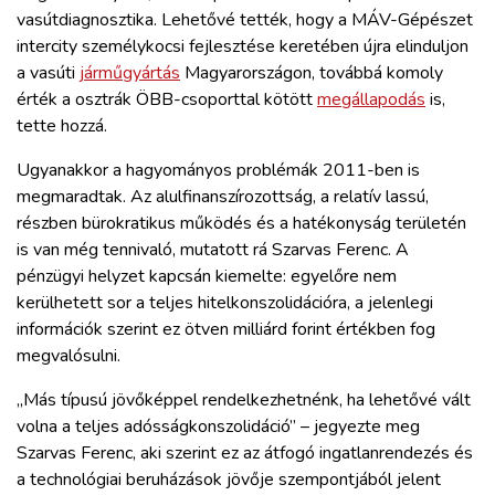
vasútdiagnosztika. Lehetővé tették, hogy a MÁV-Gépészet
intercity személykocsi fejlesztése keretében újra elinduljon
a vasúti
járműgyártás
Magyarországon, továbbá komoly
érték a osztrák ÖBB-csoporttal kötött
megállapodás
is,
tette hozzá.
Ugyanakkor a hagyományos problémák 2011-ben is
megmaradtak. Az alulfinanszírozottság, a relatív lassú,
részben bürokratikus működés és a hatékonyság területén
is van még tennivaló, mutatott rá Szarvas Ferenc. A
pénzügyi helyzet kapcsán kiemelte: egyelőre nem
kerülhetett sor a teljes hitelkonszolidációra, a jelenlegi
információk szerint ez ötven milliárd forint értékben fog
megvalósulni.
„Más típusú jövőképpel rendelkezhetnénk, ha lehetővé vált
volna a teljes adósságkonszolidáció” – jegyezte meg
Szarvas Ferenc, aki szerint ez az átfogó ingatlanrendezés és
a technológiai beruházások jövője szempontjából jelent