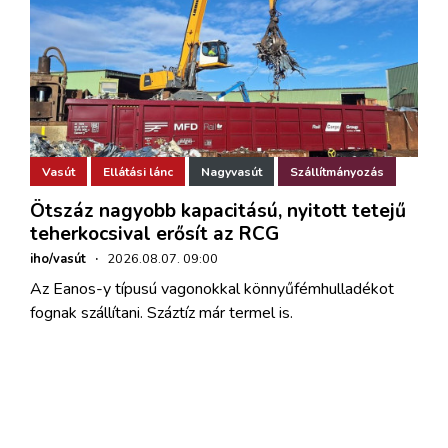
Vasút
Ellátási lánc
Nagyvasút
Szállítmányozás
Ötszáz nagyobb kapacitású, nyitott tetejű
teherkocsival erősít az RCG
iho/vasút
·
2026.08.07. 09:00
Az Eanos-y típusú vagonokkal könnyűfémhulladékot
fognak szállítani. Száztíz már termel is.