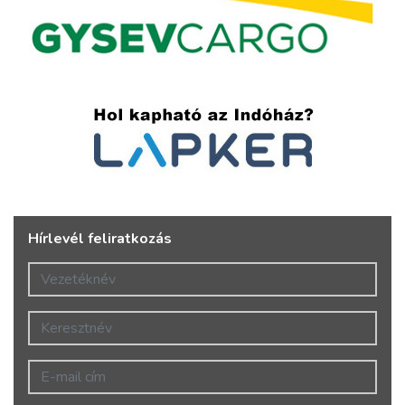
Hírlevél feliratkozás
Vezetéknév
Keresztnév
E-mail cím