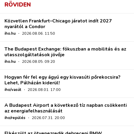
RÖVIDEN
Közvetlen Frankfurt–Chicago járatot indít 2027
nyarától a Condor
iho.hu
·
2026.08.06. 11:50
The Budapest Exchange: fókuszban a mobilitás és az
utasszolgáltatások jövője
iho.hu
·
2026.08.05. 09:20
Hogyan fér fel egy ágyú egy kisvasúti pőrekocsira?
Lehet, Pálházán kiderül!
iho/vasút
·
2026.08.01. 17:00
A Budapest Airport a következő tíz napban csökkenti
az energiafelhasználását
iho/repülés
·
2026.07.31. 20:00
Elkészült az ötvenezredik debreceni BMW