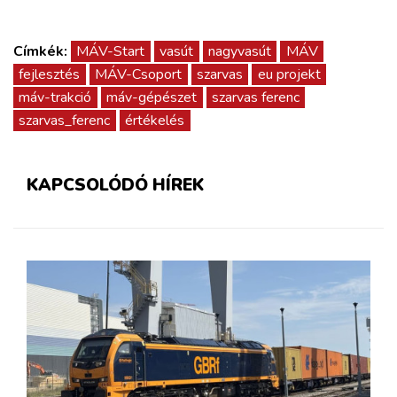
Címkék:
MÁV-Start
vasút
nagyvasút
MÁV
fejlesztés
MÁV-Csoport
szarvas
eu projekt
máv-trakció
máv-gépészet
szarvas ferenc
szarvas_ferenc
értékelés
KAPCSOLÓDÓ HÍREK