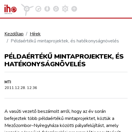
Kezdőlap
Hírek
Példaértékű mintaprojektek, és hatékonyságnövelés
VASÚT
Kosár megtekintése
PÉLDAÉRTÉKŰ MINTAPROJEKTEK, ÉS
KÖZÚT
HATÉKONYSÁGNÖVELÉS
REPÜLÉS
MTI
2011.12.28. 12:36
KÖZLEKEDÉSFEJLESZTÉS
A vasúti vezető beszámolt arról, hogy az év során
ELLÁTÁSI LÁNC
befejeztek több példaértékű mintaprojektet, köztük a
Mezőzombor–Nyíregyháza közötti pályafelújítást, amely