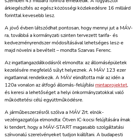
szemben 43 milliárd forintra emelkedik. A fogyasztói
árkiegészítés az egész közösségi közlekedésre 16 milliárd
forinttal kevesebb lesz.
A jövő évben látszódhat pontosan, hogy mennyi jut a MÁV-
ra, továbbá a kormányzati szinten tervezett tarifa- és
kedvezményrendszer módosításával lehetséges lesz-e
majd növelni a bevételt – mondta Szarvas Ferenc.
Az ingatlangazdálkodásról elmondta: az állomásépületek
kezelésére megfelelő súlyt helyeznek. A MÁV 123 ezer
ingatlannal rendelkezik. A MÁV elindította már az idén a
120a vonalon az átfogó állomás-felújítási
mintaprojektet
,
és keresi a lehetőséget a helyi önkormányzatokkal való
működtetési célú együttműködésre.
A járműbeszerzésről szólva a MÁV Zrt. elnök-
vezérigazgatója elmondta: Ötven IC-kocsi felújítására írnak
ki tendert, hogy a MÁV-START magasabb szolgáltatási
színvonalú szerelvényeket tudjon kiállítani. A budapesti