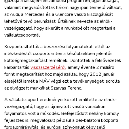
igazolja a lassújel-felszámolási program létjogosultságát,
ZÖLDÚT
valamint megvalósítottak három nagy ipari termelő vállalat,
az Audi, a Mercedes és a Glencore vasúti kiszolgálását
HAJÓZÁS
lehetővé tevő beruházást. Értéknek nevezte az elnök-
vezérigazgató, hogy sikerült a munkabékét megtartani a
vállalatcsoportnál.
BLOG
Központosították a beszerzési folyamatokat, ettől az
ARCHÍVUM
intézkedéstől csoportszinten a későbbiekben jelentős
költségmegtakarítást remélnek. Döntöttek a felsővezeték
karbantartás
visszaszerzéséről
, amely évente 2 milliárd
WEBSHOP
forint megtakarítást hoz majd azáltal, hogy 2012 január
elsejétől ismét a MÁV végzi ezt a tevékenységet, sorolta
BELÉPÉS
az elvégzett munkákat Szarvas Ferenc.
A vállalatcsoport eredményei között említette az elnök-
REGISZTRÁCIÓ
vezérigazgató, hogy az újranyitott vasúti vonalakon
folyamatos volt a működés. Befejeződött néhány komoly
fejlesztés is, megvalósult például a dél-balatoni központi
forgalomirányítás, és európai színvonalat képviselő