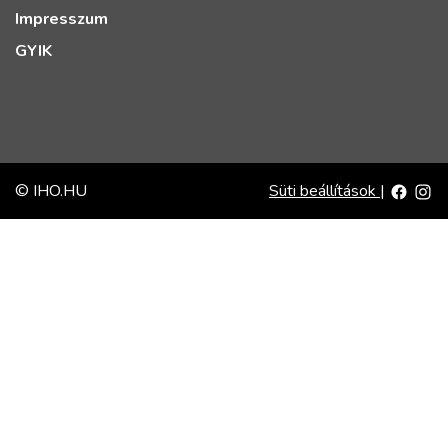
Impresszum
GYIK
© IHO.HU
Süti beállítások
|