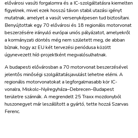
elővárosi vasúti forgalomra és a IC-szolgáltatásra kiemelten
figyelnek, mivel ezek hosszú távon stabil utazási igényt
mutatnak, amelyet a vasút versenyképesen tud biztosítani.
Benyújtottak egy 70 elővárosi és 18 regionális motorvonat
beszerzésére irányuló európai uniós pályázatot, amelyekről
a kormányzati döntés még nem született meg, de abban
bíznak, hogy az EU két tervezési periódusa között
úgynevezett híd-projektként megvalósulhatnak.
A budapesti elővárosban a 70 motorvonat beszerzésével
jelentős minőségi szolgáltatásjavulást lehetne elérni. A
regionális motorvonatokat a legforgalmasabb kör IC-
vonalra, Miskolc–Nyíregyháza–Debrecen–Budapest
területre szánnák. A megrendelt 25 Traxx mozdonyból
huszonegyet már leszállított a gyártó, tette hozzá Szarvas
Ferenc.