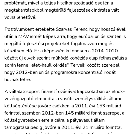
problémát, mivel a teljes hitelkonszolidáció esetén a
megtakarításokból megtérülő fejlesztések indítása vált
volna lehetővé.
Pozitívumként értékelte Szarvas Ferenc, hogy hosszú évek
után a MÁV ismét képes arra, hogy európai uniós szinten is
megálló fejlesztési projekteket fogalmazzon meg és
készítsen elő. Ez a képesség különösen a 2014-2020
között új elvek szerint működő kohéziós alap felhasználása
során lenne „élet-halál kérdés”. Terveik között szerepel,
hogy 2012-ben uniós programokra koncentráló irodát
hoznak létre.
A vállalatcsoport finanszírozásával kapcsolatban az elnök-
vezérigazgató elmondta: a vasúti személyszállítás állami
költségtérítése jövőre csökken, a 2011. évi 153 milliárd
forinttal szemben 2012-ben 145 milliárd forint szerepel a
költségvetésben erre a célra, a pályavasút állami
támogatása pedig jövőre a 2011. évi 21 milliárd forinttal