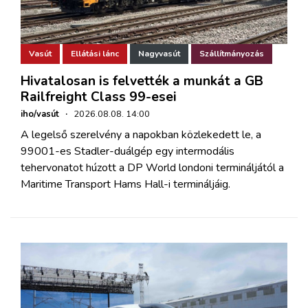
Vasút
Ellátási lánc
Nagyvasút
Szállítmányozás
Hivatalosan is felvették a munkát a GB
Railfreight Class 99-esei
iho/vasút
·
2026.08.08. 14:00
A legelső szerelvény a napokban közlekedett le, a
99001-es Stadler-duálgép egy intermodális
tehervonatot húzott a DP World londoni termináljától a
Maritime Transport Hams Hall-i termináljáig.