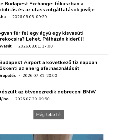
e Budapest Exchange: fókuszban a
bilitás és az utasszolgáltatások jövője
.hu
·
2026.08.05. 09:20
gyan fér fel egy ágyú egy kisvasúti
rekocsira? Lehet, Pálházán kiderül!
/vasút
·
2026.08.01. 17:00
Budapest Airport a következő tíz napban
ökkenti az energiafelhasználását
o/repülés
·
2026.07.31. 20:00
készült az ötvenezredik debreceni BMW
I/iho
·
2026.07.29. 09:50
Még több hír