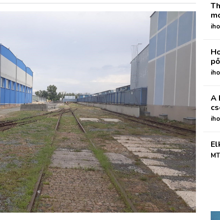
Th
mo
iho
Ho
pő
iho
A 
cs
ih
El
MT