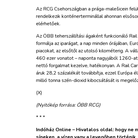
Az RCG Csehországban a prága-malešicein felü
rendelkezik konténerterminállal ahonnan elsősor
elérhetőek.
Az ÖBB teherszállítási ágaként funkcionáló Rail
formálja az iparágat, a nap minden órájában, Eu
piacokat, az elsőtől az utolsó kilométerig. A v
460 ezer vonatot – naponta nagyjából 1260-at 
nettó forgalmat kezelve, hatékonyan. A Rail Ca
áruk 28,2 százalékát továbbítja, ezzel Európa é
millió tonna szén-dioxid kibocsátását is megelőz
(X)
(Nyitókép forrása: ÖBB RCG)
* * *
Indóház Online – Hivatalos oldal: hogy ne ma
síneken, a vízen vagy a levegőben történik