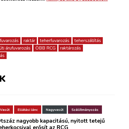
fuvarozás
raktár
teherfuvarozás
teherszállítás
úti árufuvarozás
ÖBB RCG
raktározás
zás
K
Vasút
Ellátási lánc
Nagyvasút
Szállítmányozás
tszáz nagyobb kapacitású, nyitott tetejű
eherkocsival erősít az RCG