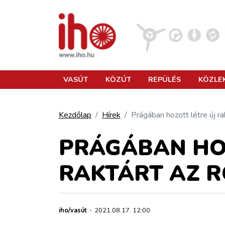
VASÚT
VASÚT
KÖZÚT
REPÜLÉS
KÖZLE
KÖZÚT
Kezdőlap
Hírek
Prágában hozott létre új r
REPÜLÉS
PRÁGÁBAN HOZ
RAKTÁRT AZ R
KÖZLEKEDÉSFEJLESZTÉS
ELLÁTÁSI LÁNC
iho/vasút
·
2021.08.17. 12:00