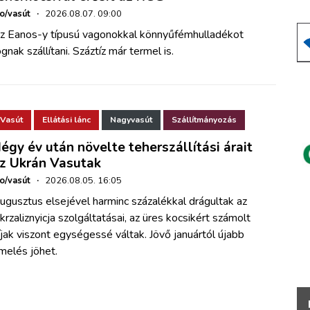
ho/vasút
·
2026.08.07. 09:00
z Eanos-y típusú vagonokkal könnyűfémhulladékot
ognak szállítani. Száztíz már termel is.
Vasút
Ellátási lánc
Nagyvasút
Szállítmányozás
égy év után növelte teherszállítási árait
z Ukrán Vasutak
ho/vasút
·
2026.08.05. 16:05
ugusztus elsejével harminc százalékkal drágultak az
krzaliznyicja szolgáltatásai, az üres kocsikért számolt
íjak viszont egységessé váltak. Jövő januártól újabb
melés jöhet.