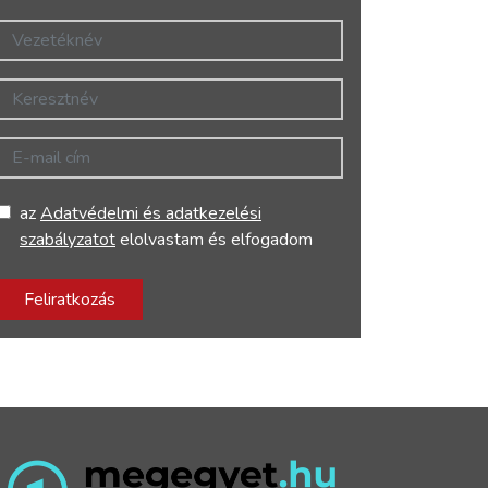
Vezetéknév
Keresztnév
E-mail cím
az
Adatvédelmi és adatkezelési
szabályzatot
elolvastam és elfogadom
Feliratkozás