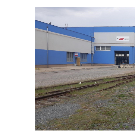
ZÖLDÚT
HAJÓZÁS
BLOG
ARCHÍVUM
WEBSHOP
BELÉPÉS
REGISZTRÁCIÓ