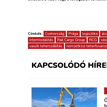
Címkék:
Csehország
Prága
logisztika
áru
intermodalitás
Rail Cargo Group
RCG
vas
vasúti teherszállítás
nemzetközi teherfuvaro
KAPCSOLÓDÓ HÍRE
Ö
t