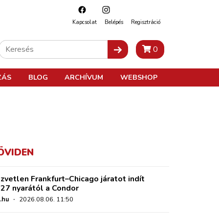
Kapcsolat
Belépés
Regisztráció
0
ZÁS
BLOG
ARCHÍVUM
WEBSHOP
ÖVIDEN
zvetlen Frankfurt–Chicago járatot indít
27 nyarától a Condor
.hu
·
2026.08.06. 11:50