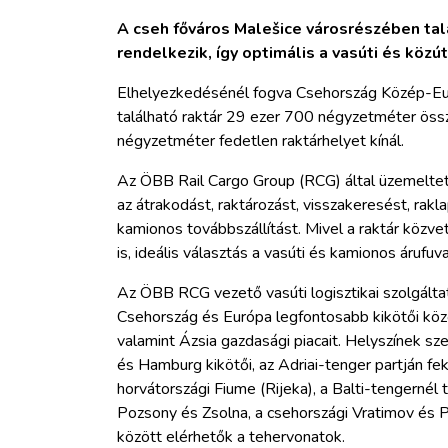
A cseh főváros Malešice városrészében tal
rendelkezik, így optimális a vasúti és köz
Elhelyezkedésénél fogva Csehország Közép-Eur
található raktár 29 ezer 700 négyzetméter öss
négyzetméter fedetlen raktárhelyet kínál.
Az ÖBB Rail Cargo Group (RCG) által üzemeltete
az átrakodást, raktározást, visszakeresést, rakl
kamionos továbbszállítást. Mivel a raktár közve
is, ideális választás a vasúti és kamionos áruf
Az ÖBB RCG vezető vasúti logisztikai szolgálta
Csehország és Európa legfontosabb kikötői köz
valamint Ázsia gazdasági piacait. Helyszínek 
és Hamburg kikötői, az Adriai-tenger partján fek
horvátországi Fiume (Rijeka), a Balti-tengernél t
Pozsony és Zsolna, a csehországi Vratimov és P
között elérhetők a tehervonatok.