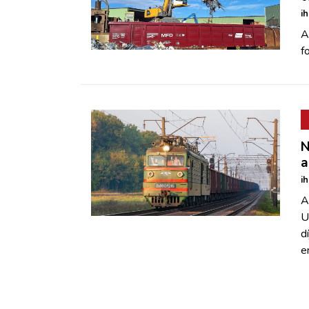
i
A
f
N
a
i
A
U
d
e