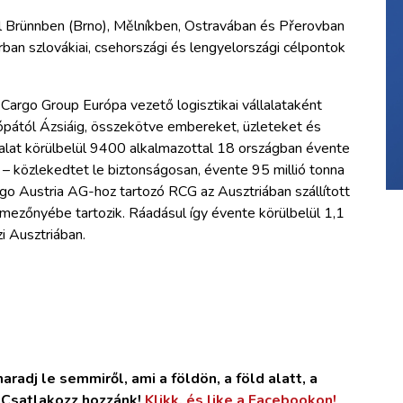
l Brünnben (Brno), Mělníkben, Ostravában és Přerovban
ban szlovákiai, csehországi és lengyelországi célpontok
 Cargo Group Európa vezető logisztikai vállalataként
rópától Ázsiáig, összekötve embereket, üzleteket és
állalat körülbelül 9400 alkalmazottal 18 országban évente
– közlekedtet le biztonságosan, évente 95 millió tonna
rgo Austria AG-hoz tartozó RCG az Ausztriában szállított
lmezőnyébe tartozik. Ráadásul így évente körülbelül 1,1
i Ausztriában.
radj le semmiről, ami a földön, a föld alatt, a
. Csatlakozz hozzánk!
Klikk, és like a Facebookon!