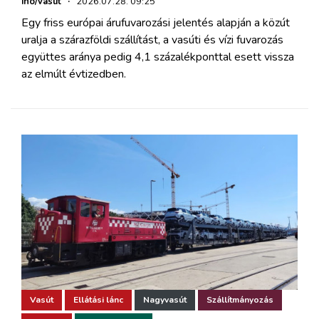
iho/vasút
·
2026.07.28. 09:25
Egy friss európai árufuvarozási jelentés alapján a közút
uralja a szárazföldi szállítást, a vasúti és vízi fuvarozás
együttes aránya pedig 4,1 százalékponttal esett vissza
az elmúlt évtizedben.
Vasút
Ellátási lánc
Nagyvasút
Szállítmányozás