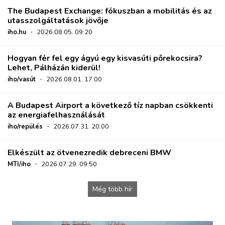
The Budapest Exchange: fókuszban a mobilitás és az
utasszolgáltatások jövője
iho.hu
·
2026.08.05. 09:20
Hogyan fér fel egy ágyú egy kisvasúti pőrekocsira?
Lehet, Pálházán kiderül!
iho/vasút
·
2026.08.01. 17:00
A Budapest Airport a következő tíz napban csökkenti
az energiafelhasználását
iho/repülés
·
2026.07.31. 20:00
Elkészült az ötvenezredik debreceni BMW
MTI/iho
·
2026.07.29. 09:50
Még több hír