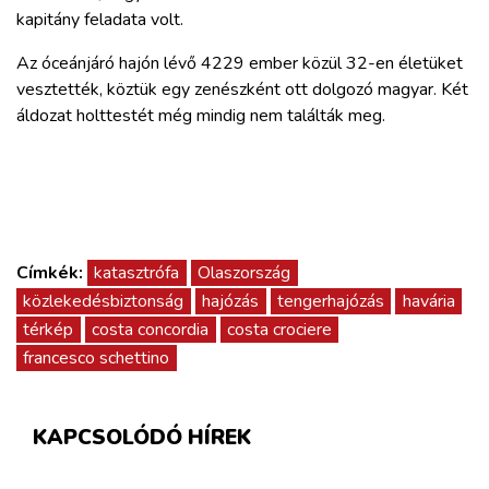
kapitány feladata volt.
Az óceánjáró hajón lévő 4229 ember közül 32-en életüket
vesztették, köztük egy zenészként ott dolgozó magyar. Két
áldozat holttestét még mindig nem találták meg.
Címkék:
katasztrófa
Olaszország
közlekedésbiztonság
hajózás
tengerhajózás
havária
térkép
costa concordia
costa crociere
francesco schettino
KAPCSOLÓDÓ HÍREK