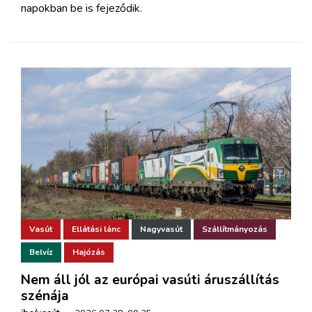
napokban be is fejeződik.
Vasút
Ellátási lánc
Nagyvasút
Szállítmányozás
Belvíz
Hajózás
Nem áll jól az európai vasúti áruszállítás
szénája