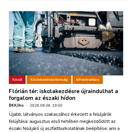
Közút
Közlekedésbiztonság
Infrastruktúra
Flórián tér: iskolakezdésre újraindulhat a
forgalom az északi hídon
BKK/iho
·
2026.08.06. 19:00
Újabb, látványos szakaszához érkezett a felüljárók
felújítása: augusztus első hetében megkezdődött az
északi felüljáró új aszfaltburkolatának beépítése, ami a