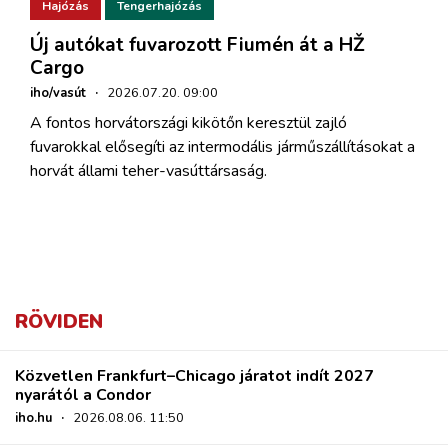
Hajózás
Tengerhajózás
Új autókat fuvarozott Fiumén át a HŽ
Cargo
iho/vasút
·
2026.07.20. 09:00
A fontos horvátországi kikötőn keresztül zajló
fuvarokkal elősegíti az intermodális járműszállításokat a
horvát állami teher-vasúttársaság.
RÖVIDEN
Közvetlen Frankfurt–Chicago járatot indít 2027
nyarától a Condor
iho.hu
·
2026.08.06. 11:50