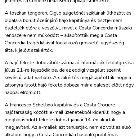
jelentést a Corriere della Sera napilap ismertette.
ZÖLDÚT
A toszkán tengeren, Giglio szigeténél sziklának ütközött és
HAJÓZÁS
oldalára borult óceánjáró hajó kapitánya és tisztjei nem
észlelték előre a veszélyt, mivel a Costa Concordia műszaki
rendszere nem működött – állapították meg a Costa
BLOG
Concordia tragédiájával foglalkozó grossetói ügyészség
által kijelölt szakértők.
ARCHÍVUM
A hajó fekete dobozából származó információk feldolgozása
július 21-re fejeződik be, de az eddigi vizsgálat szerint
WEBSHOP
kevés új adat várható. A szakértők megállapították, hogy a
zátonyra futott hajó fekete doboza már a baleset előtt négy
nappal elromlott.
BELÉPÉS
A Francesco Schettino kapitány és a Costa Crociere
hajótársaság közötti e-mail üzenetekből kiderült, hogy a
REGISZTRÁCIÓ
meghibásodott fekete dobozt január 14-én akarták
megjavítani. Az e-mailek azt tanúsítják, nem ez volt az első
alkalom, hogy a Costa Concordián hasonló problémák