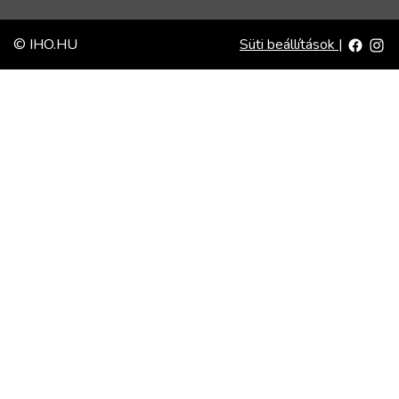
© IHO.HU
Süti beállítások
|