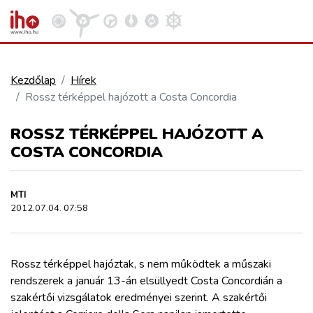
Kezdőlap
Hírek
Rossz térképpel hajózott a Costa Concordia
VASÚT
Kosár megtekintése
ROSSZ TÉRKÉPPEL HAJÓZOTT A
KÖZÚT
COSTA CONCORDIA
REPÜLÉS
MTI
2012.07.04. 07:58
KÖZLEKEDÉSFEJLESZTÉS
Rossz térképpel hajóztak, s nem működtek a műszaki
ELLÁTÁSI LÁNC
rendszerek a január 13-án elsüllyedt Costa Concordián a
szakértői vizsgálatok eredményei szerint. A szakértői