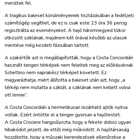
merültek fel.
A tragikus baleset körülményeinek tisztázásában a fedélzeti
számítógép segíthet, de ez is csak este 23 óra 36 percig
regisztrálta az eseményeket. A hajó háromnegyed tízkor
ütközött sziklának, majdnem két órával később az utasok
mentése még kezdeti fázisában tartott.
A szakértők azt is megállapították, hogy a Costa Concordián
használt tengeri térképek nem feleltek meg az előírásoknak.
Schettino nem naprakész térképet követett. Ez
magyarázhatja, miért állította a baleset után azt, hogy „a
térkép nem mutatta a sziklát, a sziklának nem kellett volna
ott lennie”.
A Costa Concordián a hermetikusan lezárható ajtók nyitva
voltak. Ezért öntötte el a tenger gyorsan a hajótestet.
A Costa Crociere hangsúlyozta, hogy a fekete doboz ugyan
hibakódot jelzett, de ettől még működött. A hajótársaság
hozzátette, hogy a műszaki berendezések ellenőrzése a