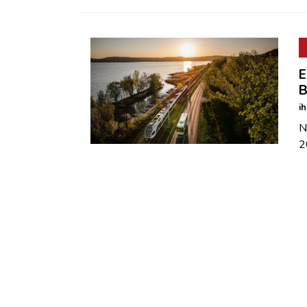
E
B
i
N
2