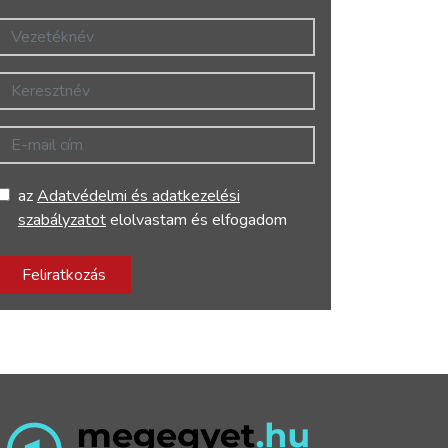
Vezetéknév
Keresztnév
E-mail cím
az
Adatvédelmi és adatkezelési
szabályzatot
elolvastam és elfogadom
Feliratkozás