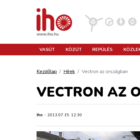
VASÚT
VASÚT
KÖZÚT
REPÜLÉS
KÖZLE
KÖZÚT
Kezdőlap
Hírek
Vectron az országban
REPÜLÉS
VECTRON AZ 
KÖZLEKEDÉSFEJLESZTÉS
iho
·
2013.07.15. 12:30
ELLÁTÁSI LÁNC