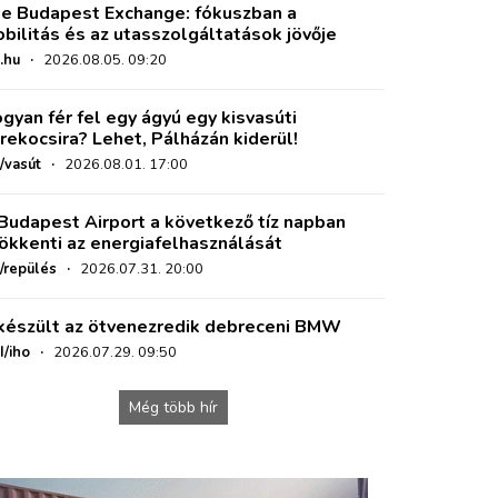
e Budapest Exchange: fókuszban a
bilitás és az utasszolgáltatások jövője
.hu
·
2026.08.05. 09:20
gyan fér fel egy ágyú egy kisvasúti
rekocsira? Lehet, Pálházán kiderül!
/vasút
·
2026.08.01. 17:00
Budapest Airport a következő tíz napban
ökkenti az energiafelhasználását
o/repülés
·
2026.07.31. 20:00
készült az ötvenezredik debreceni BMW
I/iho
·
2026.07.29. 09:50
Még több hír