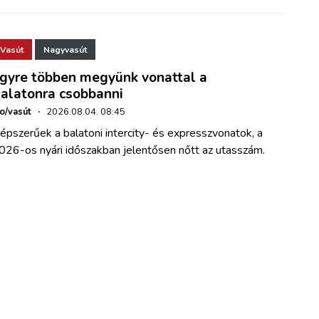
Vasút
Nagyvasút
gyre többen megyünk vonattal a
alatonra csobbanni
ho/vasút
·
2026.08.04. 08:45
épszerűek a balatoni intercity- és expresszvonatok, a
026-os nyári időszakban jelentősen nőtt az utasszám.