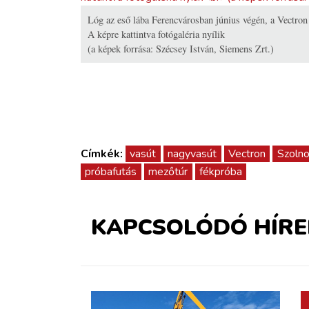
Lóg az eső lába Ferencvárosban június végén, a Vectron 
A képre kattintva fotógaléria nyílik
(a képek forrása: Szécsey István, Siemens Zrt.)
Címkék:
vasút
nagyvasút
Vectron
Szoln
próbafutás
mezőtúr
fékpróba
KAPCSOLÓDÓ HÍRE