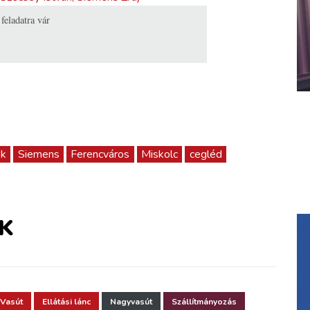
feladatra vár
ok
Siemens
Ferencváros
Miskolc
cegléd
K
Vasút
Ellátási lánc
Nagyvasút
Szállítmányozás