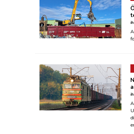
Ö
t
i
A
f
N
a
i
A
U
d
e