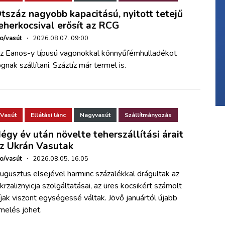
tszáz nagyobb kapacitású, nyitott tetejű
eherkocsival erősít az RCG
ho/vasút
·
2026.08.07. 09:00
z Eanos-y típusú vagonokkal könnyűfémhulladékot
ognak szállítani. Száztíz már termel is.
Vasút
Ellátási lánc
Nagyvasút
Szállítmányozás
égy év után növelte teherszállítási árait
z Ukrán Vasutak
ho/vasút
·
2026.08.05. 16:05
ugusztus elsejével harminc százalékkal drágultak az
krzaliznyicja szolgáltatásai, az üres kocsikért számolt
íjak viszont egységessé váltak. Jövő januártól újabb
melés jöhet.