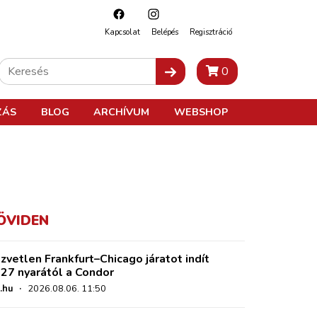
Kapcsolat
Belépés
Regisztráció
0
ZÁS
BLOG
ARCHÍVUM
WEBSHOP
ÖVIDEN
zvetlen Frankfurt–Chicago járatot indít
27 nyarától a Condor
.hu
·
2026.08.06. 11:50