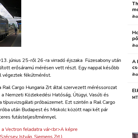
Th
mo
iho
Ho
pő
iho
13. június 25-ről 26-ra virradó éjszaka Füzesabony után
A 
cs
ított erősáramú mérésen vett részt. Egy nappal később
l végeztek fékútmérést.
ih
 Rail Cargo Hungaria Zrt által szervezett méréssorozat
El
n a Nemzeti Közlekedési Hatóság, Útügyi, Vasúti és
MT
a típusvizsgálati próbaüzemet. Ezt szintén a Rail Cargo
próba után Budapest és Miskolc között napi két pár
eres futásteljesítménnyel.