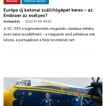
ZÖLDÚT
Repülés
Katonai repülés
Európa új katonai szállítógépet keres – az
Embraer az esélyes?
HAJÓZÁS
iho/repülés
·
2022.07.09. 09:00
A KC-390 a legmodernebb megoldás, ráadásul néhány
BLOG
éven belül leszállítható – a magyarok első példánya már
készül, a portugáloké a földi teszteknél tart.
ARCHÍVUM
WEBSHOP
BELÉPÉS
REGISZTRÁCIÓ