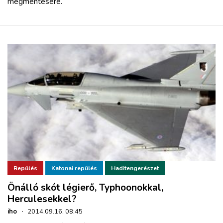
megmentésére.
Repülés
Katonai repülés
Haditengerészet
Önálló skót légierő, Typhoonokkal,
Herculesekkel?
iho
·
2014.09.16. 08:45