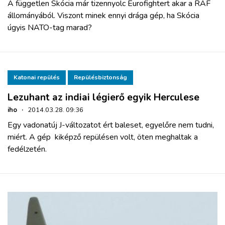
A független Skócia már tizennyolc Eurofightert akar a RAF
állományából. Viszont minek ennyi drága gép, ha Skócia
úgyis NATO-tag marad?
Katonai repülés
Repülésbiztonság
Lezuhant az indiai légierő egyik Herculese
iho
·
2014.03.28. 09:36
Egy vadonatúj J-változatot ért baleset, egyelőre nem tudni,
miért. A gép kiképző repülésen volt, öten meghaltak a
fedélzetén.