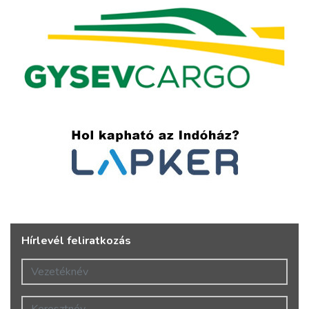
Hírlevél feliratkozás
Vezetéknév
Keresztnév