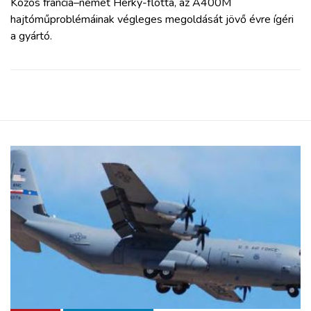
Közös francia–német Herky-flotta, az A400M
hajtóműproblémáinak végleges megoldását jövő évre ígéri
a gyártó.