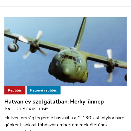
Repülés
Katonai repülés
Hatvan év szolgálatban: Herky-ünnep
iho
·
2015.04.09. 18:45
Hetven ország légiereje használja a C-130-ast, olykor harci
gépként, sokkal többször embertömegek életének