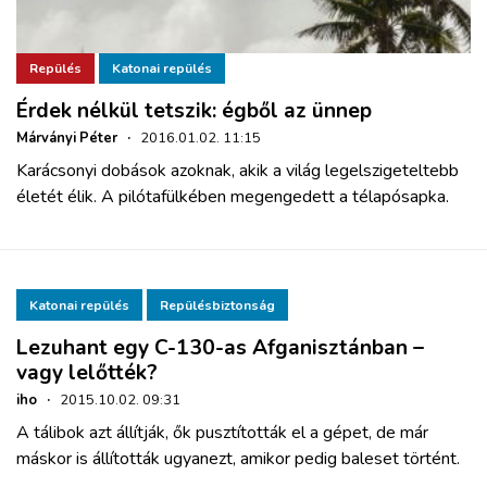
Repülés
Katonai repülés
Érdek nélkül tetszik: égből az ünnep
Márványi Péter
·
2016.01.02. 11:15
Karácsonyi dobások azoknak, akik a világ legelszigeteltebb
életét élik. A pilótafülkében megengedett a télapósapka.
Katonai repülés
Repülésbiztonság
Lezuhant egy C-130-as Afganisztánban –
vagy lelőtték?
iho
·
2015.10.02. 09:31
A tálibok azt állítják, ők pusztították el a gépet, de már
máskor is állították ugyanezt, amikor pedig baleset történt.