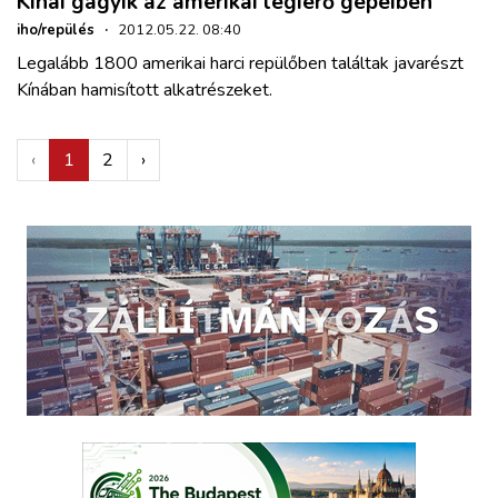
Kínai gagyik az amerikai légierő gépeiben
iho/repülés
·
2012.05.22. 08:40
Legalább 1800 amerikai harci repülőben találtak javarészt
Kínában hamisított alkatrészeket.
‹
1
2
›