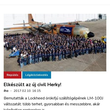
Repülés
Légiközlekedés
Elkészült az új civil Herky!
iho
·
2017.02.10. 16:15
Bemutatták a Lockheed örökifjú szállítógépének LM-100J
változatát: több terhet, gyorsabban és messzebbre, akár
kiépítetlen repterekre is.