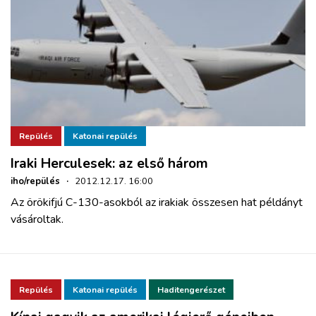
Repülés
Katonai repülés
Iraki Herculesek: az első három
iho/repülés
·
2012.12.17. 16:00
Az örökifjú C-130-asokból az irakiak összesen hat példányt
vásároltak.
Repülés
Katonai repülés
Haditengerészet