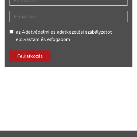
E-mail cím
az
Adatvédelmi és adatkezelési szabályzatot
elolvastam és elfogadom
Feliratkozás