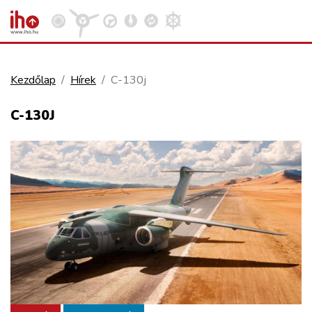
Kezdőlap
Hírek
C-130j
VASÚT
C-130J
Kosár megtekintése
KÖZÚT
REPÜLÉS
KÖZLEKEDÉSFEJLESZTÉS
ELLÁTÁSI LÁNC