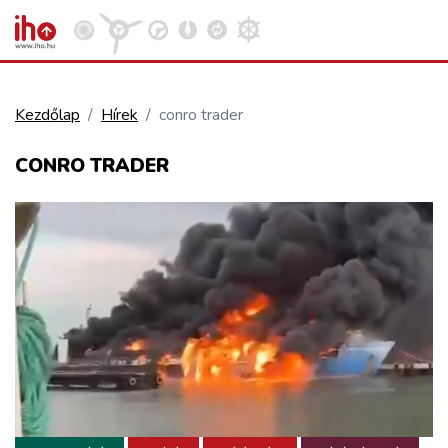
Kezdőlap
Hírek
conro trader
VASÚT
CONRO TRADER
Kosár megtekintése
KÖZÚT
REPÜLÉS
KÖZLEKEDÉSFEJLESZTÉS
ELLÁTÁSI LÁNC