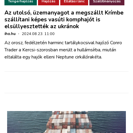
ZÖLDÚT
Tengerhajózás
Hajózás
Ellátási lánc
Szállítmányozás
Az utolsó, üzemanyagot a megszállt Krímbe
szállítani képes vasúti komphajót is
HAJÓZÁS
elsüllyesztették az ukránok
iho.hu
·
2024.08.23. 11:00
BLOG
Az orosz, fedélzetén harminc tartálykocsival hajózó Conro
Trader a Kercsi-szorosban merült a hullámsírba, miután
ARCHÍVUM
eltalálta egy hajók elleni Neptune cirkálórakéta.
WEBSHOP
BELÉPÉS
REGISZTRÁCIÓ