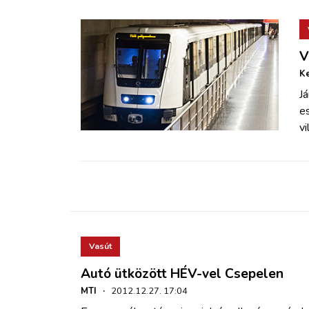
V
Ke
Já
e
v
Vasút
Autó ütközött HÉV-vel Csepelen
MTI
·
2012.12.27. 17:04