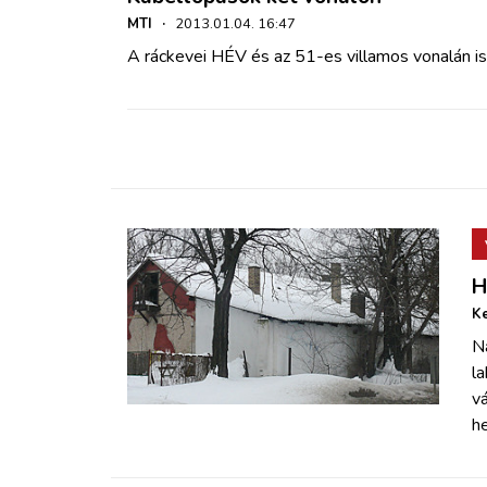
MTI
·
2013.01.04. 16:47
A ráckevei HÉV és az 51-es villamos vonalán is
H
Ke
N
la
v
h