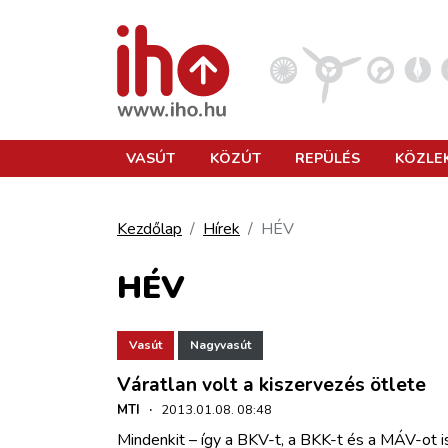
VASÚT
VASÚT
KÖZÚT
REPÜLÉS
KÖZLE
KÖZÚT
Kezdőlap
Hírek
HÉV
REPÜLÉS
HÉV
KÖZLEKEDÉSFEJLESZTÉS
Vasút
Nagyvasút
Váratlan volt a kiszervezés ötlete
ELLÁTÁSI LÁNC
MTI
·
2013.01.08. 08:48
Mindenkit – így a BKV-t, a BKK-t és a MÁV-ot is