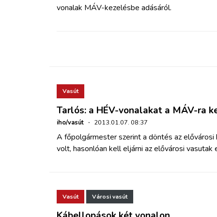
ZÖLDÚT
vonalak MÁV-kezelésbe adásáról.
HAJÓZÁS
BLOG
ARCHÍVUM
Vasút
Tarlós: a HÉV-vonalakat a MÁV-ra ke
WEBSHOP
iho/vasút
·
2013.01.07. 08:37
A főpolgármester szerint a döntés az elővárosi
BELÉPÉS
volt, hasonlóan kell eljárni az elővárosi vasutak
REGISZTRÁCIÓ
Vasút
Városi vasút
Kábellopások két vonalon