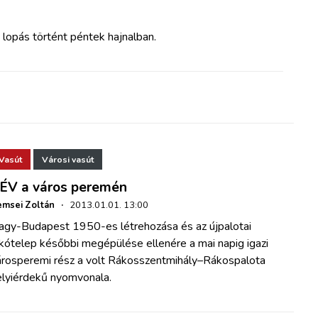
 lopás történt péntek hajnalban.
Vasút
Városi vasút
ÉV a város peremén
msei Zoltán
·
2013.01.01. 13:00
agy-Budapest 1950-es létrehozása és az újpalotai
kótelep későbbi megépülése ellenére a mai napig igazi
árosperemi rész a volt Rákosszentmihály–Rákospalota
elyiérdekű nyomvonala.