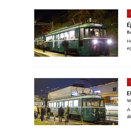
É
Bo
Ho
e
E
Vö
A
ál