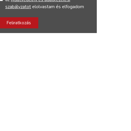
szabályzatot
elolvastam és elfogadom
Feliratkozás