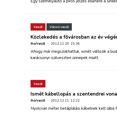
Egy személyautó a piros jelzés ellenére a sínekr
Vasút
Városi vasút
Közlekedés a fővárosban az év végé
iho/vasút
·
2012.12.20. 15:36
Ahogy már megszokhattuk, ismét változik a bu
karácsonyi-szilveszteri ünnepek miatt.
Vasút
Ismét kábellopás a szentendrei von
iho/vasút
·
2012.12.11. 12:22
Nyolcvan méter betáplálási kábelnek kelt lába Fi