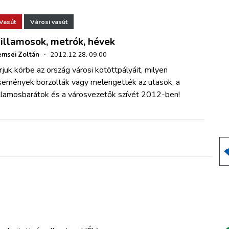
Vasút
Városi vasút
illamosok, metrók, hévek
msei Zoltán
·
2012.12.28. 09:00
rjuk körbe az ország városi kötöttpályáit, milyen
semények borzolták vagy melengették az utasok, a
illamosbarátok és a városvezetők szívét 2012-ben!