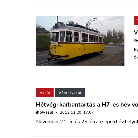
V
ih
E
év
Vasút
Városi vasút
Hétvégi karbantartás a H7-es hév v
iho/vasút
·
2012.11.20. 17:07
November 24-én és 25-én a csepeli hév helyet