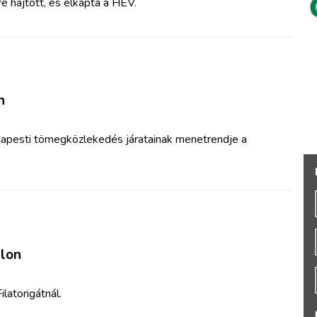
e hajtott, és elkapta a HÉV.
n
dapesti tömegközlekedés járatainak menetrendje a
alon
latorigátnál.