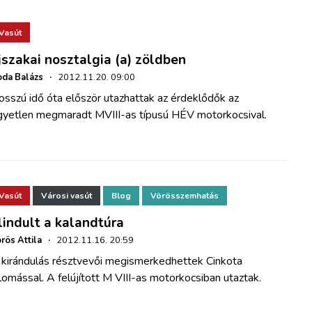
Vasút
jszakai nosztalgia (a) zöldben
da Balázs
·
2012.11.20. 09:00
sszú idő óta először utazhattak az érdeklődők az
gyetlen megmaradt MVIII-as típusú HÉV motorkocsival.
Vasút
Városi vasút
Blog
Vörösszemhatás
lindult a kalandtúra
rös Attila
·
2012.11.16. 20:59
 kirándulás résztvevői megismerkedhettek Cinkota
lomással. A felújított M VIII-as motorkocsiban utaztak.