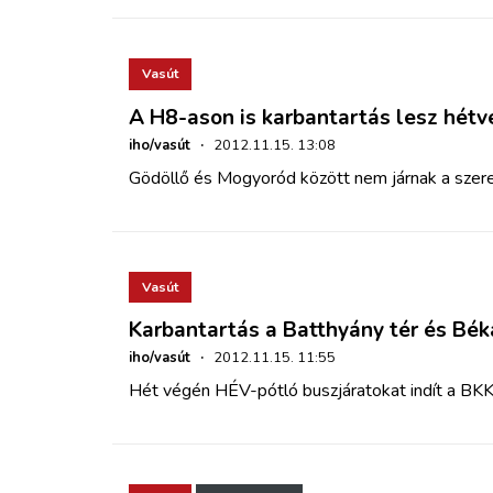
Vasút
A H8-ason is karbantartás lesz hét
iho/vasút
·
2012.11.15. 13:08
Gödöllő és Mogyoród között nem járnak a szer
Vasút
Karbantartás a Batthyány tér és Bé
iho/vasút
·
2012.11.15. 11:55
Hét végén HÉV-pótló buszjáratokat indít a BKK