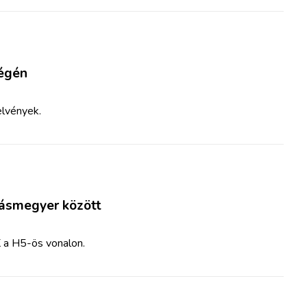
végén
elvények.
kásmegyer között
 a H5-ös vonalon.