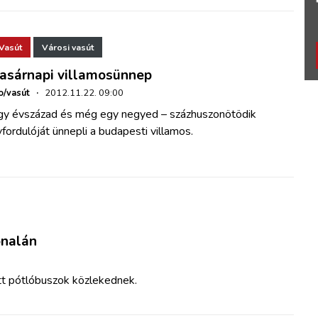
Vasút
Városi vasút
asárnapi villamosünnep
o/vasút
·
2012.11.22. 09:00
gy évszázad és még egy negyed – százhuszonötödik
fordulóját ünnepli a budapesti villamos.
onalán
t pótlóbuszok közlekednek.