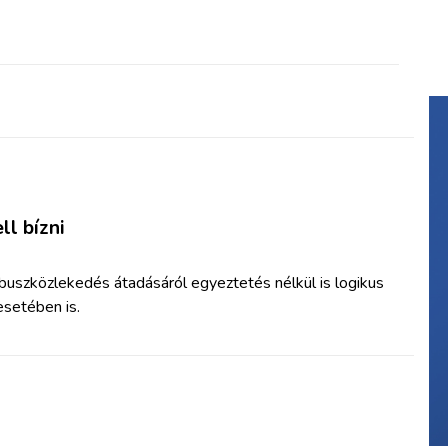
ll bízni
 buszközlekedés átadásáról egyeztetés nélkül is logikus
 esetében is.