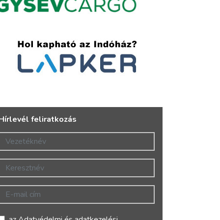
Hírlevél feliratkozás
Vezetéknév
Keresztnév
E-mail cím
az
Adatvédelmi és adatkezelési