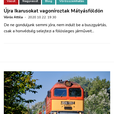
ZÖLDÚT
Vasút
Nagyvasút
Blog
Vörösszemhatás
Újra Ikarusokat vagoníroztak Mátyásföldön
HAJÓZÁS
Vörös Attila
·
2020.10.22. 19:30
De ne gonduljunk semmi jóra, nem indult be a buszgyártás,
csak a honvédség selejtezi a fölösleges járműveit...
BLOG
ARCHÍVUM
WEBSHOP
BELÉPÉS
REGISZTRÁCIÓ