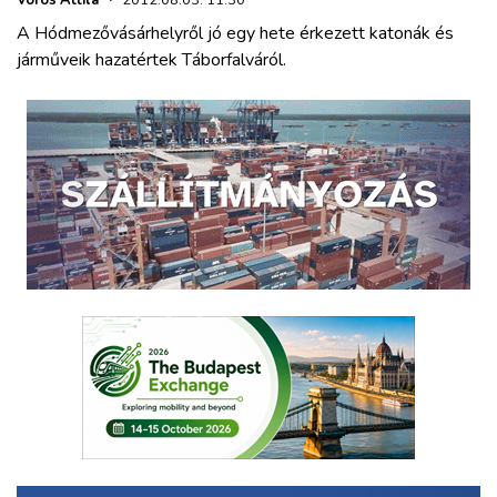
Vörös Attila
·
2012.08.03. 11:30
A Hódmezővásárhelyről jó egy hete érkezett katonák és
járműveik hazatértek Táborfalváról.