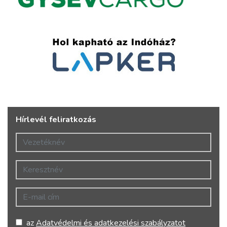
Hírlevél feliratkozás
Vezetéknév
Keresztnév
E-mail cím
az
Adatvédelmi és adatkezelési szabályzatot