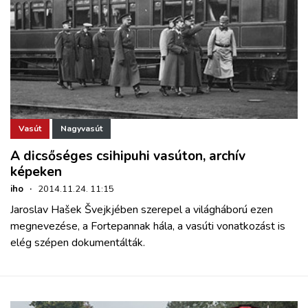
Vasút
Nagyvasút
A dicsőséges csihipuhi vasúton, archív
képeken
iho
·
2014.11.24. 11:15
Jaroslav Hašek Švejkjében szerepel a világháború ezen
megnevezése, a Fortepannak hála, a vasúti vonatkozást is
elég szépen dokumentálták.