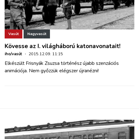
Vasút
Nagyvasút
Kövesse az I. világháború katonavonatait!
iho/vasút
·
2015.12.09. 11:15
Elkészült Frisnyák Zsuzsa történész újabb szenzációs
animációja. Nem győzzük elégszer újranézni!