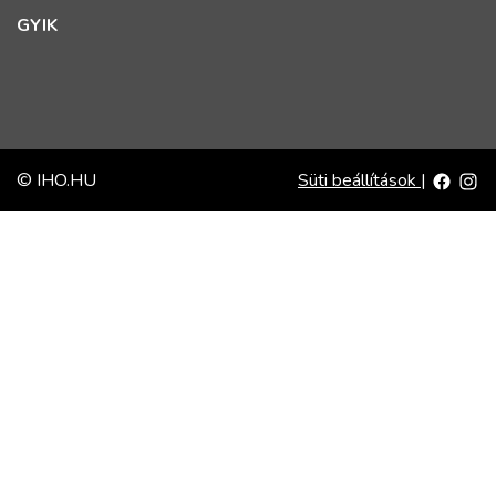
GYIK
© IHO.HU
Süti beállítások
|