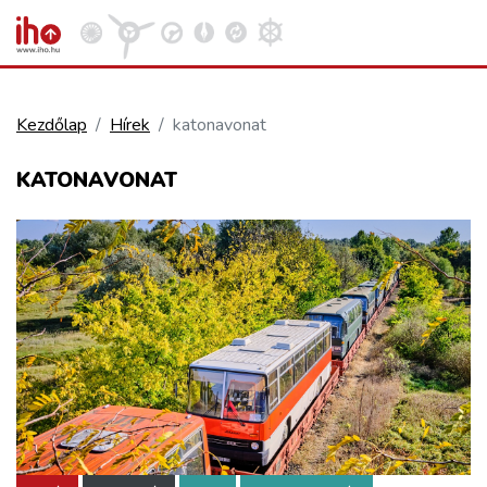
Kezdőlap
Hírek
katonavonat
VASÚT
KATONAVONAT
Kosár megtekintése
KÖZÚT
REPÜLÉS
KÖZLEKEDÉSFEJLESZTÉS
ELLÁTÁSI LÁNC