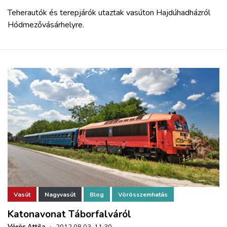
Teherautók és terepjárók utaztak vasúton Hajdúhadházról
Hódmezővásárhelyre.
Vasút
Nagyvasút
Blog
Vörösszemhatás
Katonavonat Táborfalváról