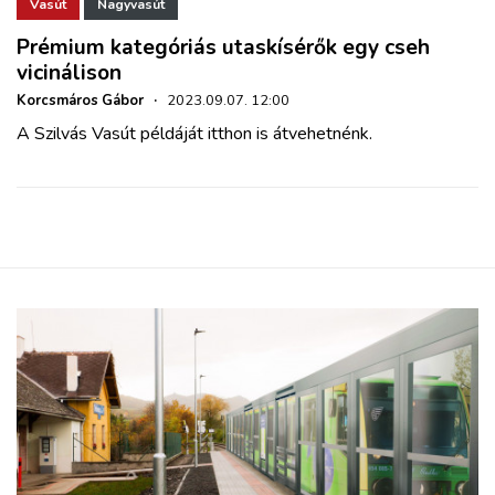
ZÖLDÚT
Vasút
Nagyvasút
Prémium kategóriás utaskísérők egy cseh
vicinálison
HAJÓZÁS
Korcsmáros Gábor
·
2023.09.07. 12:00
A Szilvás Vasút példáját itthon is átvehetnénk.
BLOG
ARCHÍVUM
WEBSHOP
BELÉPÉS
REGISZTRÁCIÓ