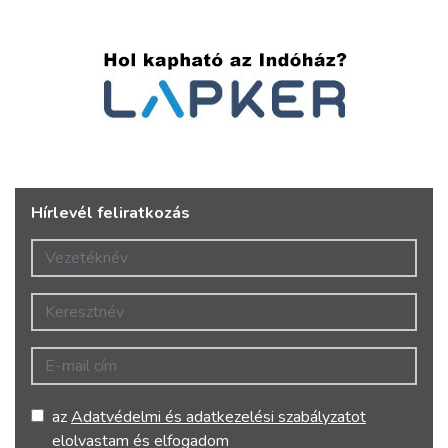
Hírlevél feliratkozás
Vezetéknév
Keresztnév
E-mail cím
az
Adatvédelmi és adatkezelési szabályzatot
elolvastam és elfogadom