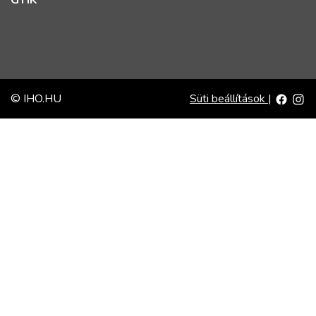
GYIK
© IHO.HU
Süti beállítások
|