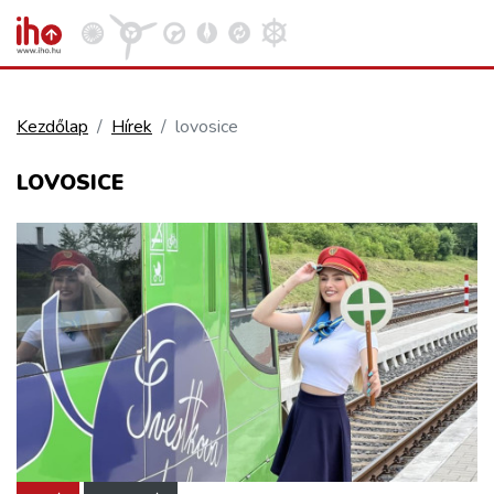
Kezdőlap
Hírek
lovosice
VASÚT
LOVOSICE
Kosár megtekintése
KÖZÚT
REPÜLÉS
KÖZLEKEDÉSFEJLESZTÉS
ELLÁTÁSI LÁNC