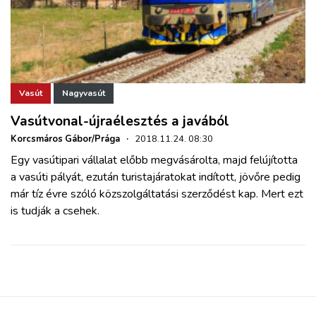
Vasút
Nagyvasút
Vasútvonal-újraélesztés a javából
Korcsmáros Gábor/Prága
·
2018.11.24. 08:30
Egy vasútipari vállalat előbb megvásárolta, majd felújította
a vasúti pályát, ezután turistajáratokat indított, jövőre pedig
már tíz évre szóló közszolgáltatási szerződést kap. Mert ezt
is tudják a csehek.