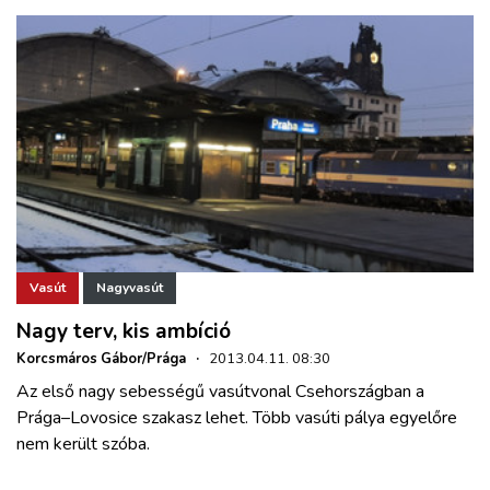
Vasút
Nagyvasút
Nagy terv, kis ambíció
Korcsmáros Gábor/Prága
·
2013.04.11. 08:30
Az első nagy sebességű vasútvonal Csehországban a
Prága–Lovosice szakasz lehet. Több vasúti pálya egyelőre
nem került szóba.