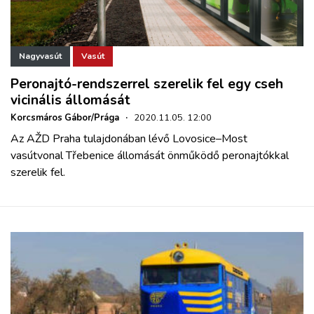
Nagyvasút
Vasút
Peronajtó-rendszerrel szerelik fel egy cseh
vicinális állomását
Korcsmáros Gábor/Prága
·
2020.11.05. 12:00
Az AŽD Praha tulajdonában lévő Lovosice–Most
vasútvonal Třebenice állomását önműködő peronajtókkal
szerelik fel.