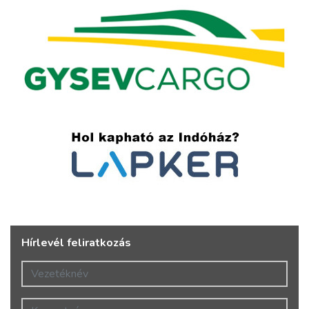
Hírlevél feliratkozás
Vezetéknév
Keresztnév