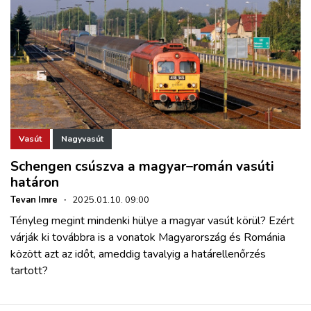
Vasút
Nagyvasút
Schengen csúszva a magyar–román vasúti
határon
Tevan Imre
·
2025.01.10. 09:00
Tényleg megint mindenki hülye a magyar vasút körül? Ezért
várják ki továbbra is a vonatok Magyarország és Románia
között azt az időt, ameddig tavalyig a határellenőrzés
tartott?