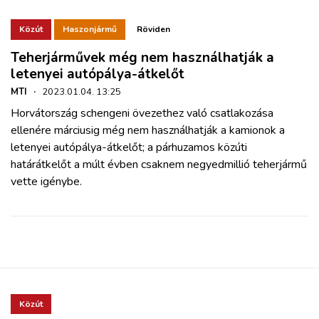
Közút
Haszonjármű
Röviden
Teherjárművek még nem használhatják a
letenyei autópálya-átkelőt
MTI
·
2023.01.04. 13:25
Horvátország schengeni övezethez való csatlakozása
ellenére márciusig még nem használhatják a kamionok a
letenyei autópálya-átkelőt; a párhuzamos közúti
határátkelőt a múlt évben csaknem negyedmillió teherjármű
vette igénybe.
Közút