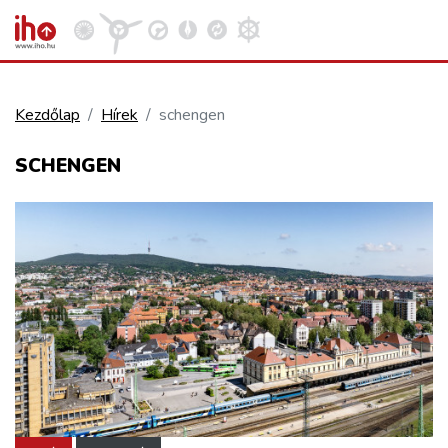
Kezdőlap
Hírek
schengen
VASÚT
SCHENGEN
Kosár megtekintése
KÖZÚT
REPÜLÉS
KÖZLEKEDÉSFEJLESZTÉS
ELLÁTÁSI LÁNC