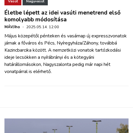
ZÖLDÚT
Vasút
Nagyvasút
Életbe lépett az idei vasúti menetrend első
komolyabb módosítása
HAJÓZÁS
MÁV/iho
·
2025.05.14. 12:00
Május közepétől pénteken és vasárnap új expresszvonatok
BLOG
járnak a főváros és Pécs, Nyíregyháza/Záhony, továbbá
Kazincbarcika között. A nemzetközi vonatok tartózkodási
ARCHÍVUM
ideje lecsökken a nyírábrányi és a kötegyáni
határállomásokon, Nagyszalonta pedig már napi hét
vonatpárral is elérhető.
WEBSHOP
BELÉPÉS
REGISZTRÁCIÓ