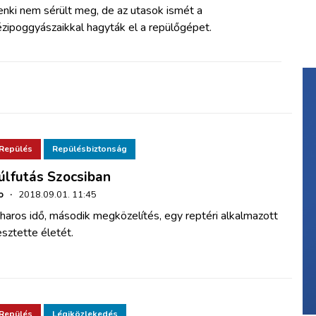
nki nem sérült meg, de az utasok ismét a
zipoggyászaikkal hagyták el a repülőgépet.
Repülés
Repülésbiztonság
úlfutás Szocsiban
o
·
2018.09.01. 11:45
haros idő, második megközelítés, egy reptéri alkalmazott
sztette életét.
Repülés
Légiközlekedés