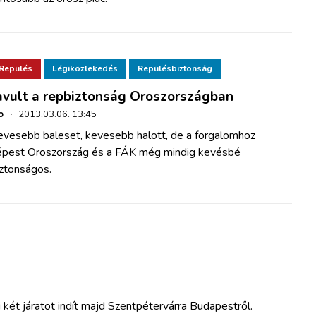
Repülés
Légiközlekedés
Repülésbiztonság
avult a repbiztonság Oroszországban
o
·
2013.03.06. 13:45
evesebb baleset, kevesebb halott, de a forgalomhoz
épest Oroszország és a FÁK még mindig kevésbé
iztonságos.
eti két járatot indít majd Szentpétervárra Budapestről.