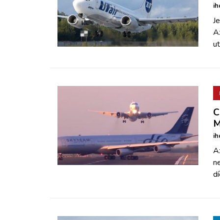
ih
J
A
ut
C
M
ih
Az
n
dí