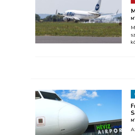
M
MT
M
sz
kö
F
S
M
Az