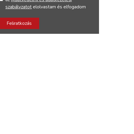
szabályzatot
elolvastam és elfogadom
Feliratkozás