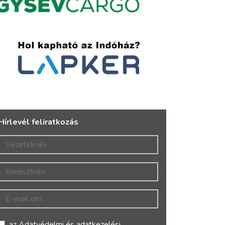
Hírlevél feliratkozás
Vezetéknév
Keresztnév
E-mail cím
az
Adatvédelmi és adatkezelési