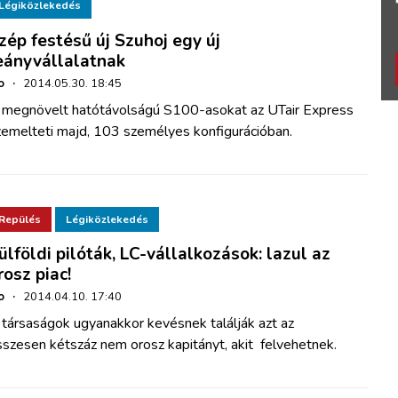
Légiközlekedés
zép festésű új Szuhoj egy új
eányvállalatnak
o
·
2014.05.30. 18:45
 megnövelt hatótávolságú S100-asokat az UTair Express
zemelteti majd, 103 személyes konfigurációban.
Repülés
Légiközlekedés
ülföldi pilóták, LC-vállalkozások: lazul az
rosz piac!
o
·
2014.04.10. 17:40
 társaságok ugyanakkor kevésnek találják azt az
szesen kétszáz nem orosz kapitányt, akit felvehetnek.