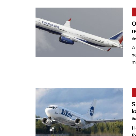
O
n
ih
A
n
m
S
k
ih
He
fo