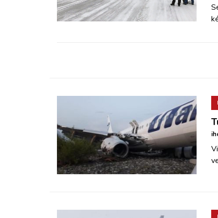
ZÖLDÚT
Se
ké
HAJÓZÁS
BLOG
ARCHÍVUM
WEBSHOP
T
ih
BELÉPÉS
Vi
ve
REGISZTRÁCIÓ