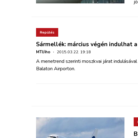
jö
Repülés
Sármellék: március végén indulhat a
MTI/iho
·
2015.03.22. 19:18
A menetrend szerinti moszkvai járat indulásával
Balaton Airporton.
B