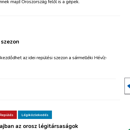
nnek majd Oroszország felől is a gépek.
 szezon
 kezdődhet az idei repülési szezon a sármelléki Hévíz-
Repülés
Légiközlekedés
ajban az orosz légitársaságok