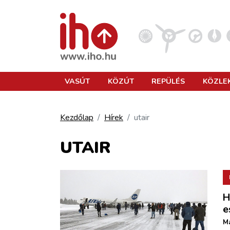
VASÚT
VASÚT
KÖZÚT
REPÜLÉS
KÖZLE
KÖZÚT
Kezdőlap
Hírek
utair
REPÜLÉS
UTAIR
KÖZLEKEDÉSFEJLESZTÉS
H
ELLÁTÁSI LÁNC
e
Ma