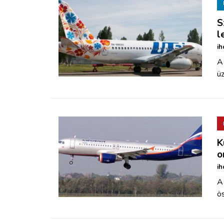
S
l
ih
A
ü
K
o
ih
A
ös