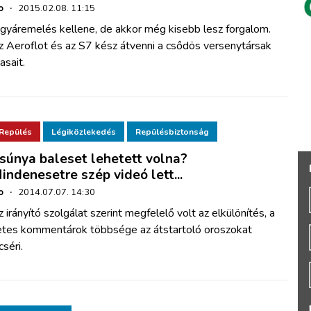
o
·
2015.02.08. 11:15
egyáremelés kellene, de akkor még kisebb lesz forgalom.
z Aeroflot és az S7 kész átvenni a csődös versenytársak
asait.
Repülés
Légiközlekedés
Repülésbiztonság
súnya baleset lehetett volna?
indenesetre szép videó lett...
o
·
2014.07.07. 14:30
 irányító szolgálat szerint megfelelő volt az elkülönítés, a
etes kommentárok többsége az átstartoló oroszokat
cséri.