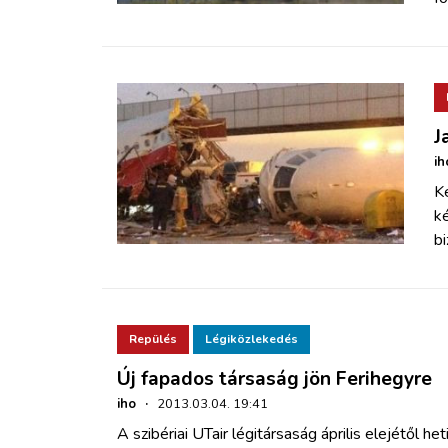
J
ih
K
k
b
Repülés
Légiközlekedés
Új fapados társaság jön Ferihegyre
iho
·
2013.03.04. 19:41
A szibériai UTair légitársaság április elejétől h