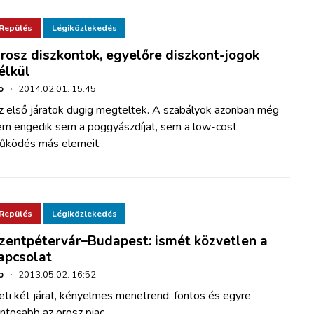
Repülés
Légiközlekedés
rosz diszkontok, egyelőre diszkont-jogok
élkül
o
·
2014.02.01. 15:45
z első járatok dugig megteltek. A szabályok azonban még
em engedik sem a poggyászdíjat, sem a low-cost
űködés más elemeit.
Repülés
Légiközlekedés
zentpétervár–Budapest: ismét közvetlen a
apcsolat
o
·
2013.05.02. 16:52
ti két járat, kényelmes menetrend: fontos és egyre
ntosabb az orosz piac.