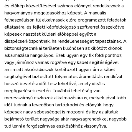
és élőkép közvetítésével számos előnnyel rendelkeznek a
hagyományos megoldásokhoz képest. A manuális
felhasználáson túl alkalmasak előre programozott feladatok
ellátására, és fejlett képfeldolgozó szoftverrel összekötve
képesek riasztást küldeni élőképpel együtt a
diszpécserközpontnak, ha rendellenességet tapasztalnak. A
biztonságtechnikai területen különösen az kikötött drónok
alkalmazása hangsúlyos. Ezek ugyan egy fix földi ponthoz,
vagy járműhöz vannak rögzítve egy kábel segítéségével,
ami miatt akciórádiuszuk korlátozott ugyan, ám a kábel
segítségével biztosított folyamatos áramellátás rendkívül
hosszú bevetési időt tesz lehetővé, amely ideális
megfigyelések esetén. Továbbá lehetőség van
merevszárnyú eszközök alkalmazására is, melyek jóval több
időt tudnak a levegőben tartózkodni és előnyük, hogy
képesek nagy sebességgel is mozogni, és így az általuk
bejárható terület nagysága akár nagyságrendekkel nagyobb
tud lenni a forgószárnyas eszközökhöz viszonyítva.