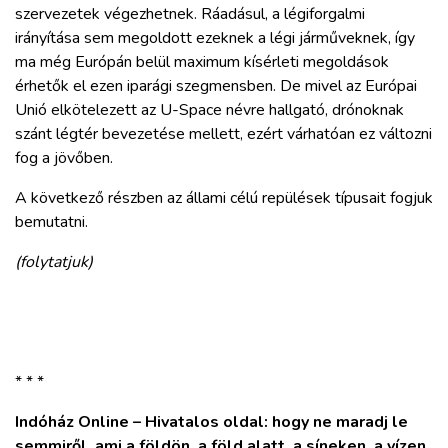
szervezetek végezhetnek. Ráadásul, a légiforgalmi
irányítása sem megoldott ezeknek a légi járműveknek, így
ma még Európán belül maximum kísérleti megoldások
érhetők el ezen iparági szegmensben. De mivel az Európai
Unió elkötelezett az U-Space névre hallgató, drónoknak
szánt légtér bevezetése mellett, ezért várhatóan ez változni
fog a jövőben.
A következő részben az állami célú repülések típusait fogjuk
bemutatni.
(folytatjuk)
* * *
Indóház Online – Hivatalos oldal: hogy ne maradj le
semmiről, ami a földön, a föld alatt, a síneken, a vízen