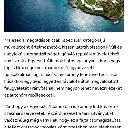
Ma ezek a megoldások csak „speciális” kategóriájú
műveletként értelmezhetők, hiszen látótávolságon kívüli és
nagyfokú automatizáltságot igénylő repülési műveletekről
van szó. Az Egyesült Államok hatósága ugyanakkor a nagy
logisztikai cégeknek már biztosít úgynevezett
típusalkalmassági tanúsítványt, amely lehetővé teszi akár
húsz drón egyidejű, egyetlen távpilóta által megvalósított
felügyeletét (irányításnak nem nagyon lehet nevezni ezeket
az autonóm repüléseket).
Minthogy az Egyesült Államokban is komoly kritikák érték
szakmai szervezetek részéről ezeket a tanúsítványokat,
valószínűleg még várni kell, hogy ez a fajta csomagszállítás
a fejlett országok városias környezetében megjelenhessen.