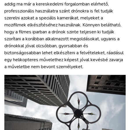
addig ma már a kereskedelmi forgalomban elérhető,
professzionális használatra szánt drónokra is fel tudják
szerelni azokat a speciális kamerákat, melyeket a
mozifilmek elkészítéséhez használnak. Könnyen belátható,
hogy a filmes iparban a drónok szinte teljesen ki tudják
szorítani a korábban alkalmazott megoldásokat, ugyanis a
drónokkal jóval olcsóbban, gyorsabban és
biztonságosabban lehet elkészíteni a felvételeket, ráadásul
egy helikopteres művelethez képest jóval kevésbé zavarja
a műveletbe nem bevont személyeket.