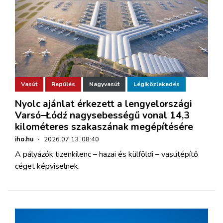
Vasút
Repülés
Nagyvasút
Légiközlekedés
Nyolc ajánlat érkezett a lengyelországi
Varsó–Łódź nagysebességű vonal 14,3
kilométeres szakaszának megépítésére
iho.hu
·
2026.07.13. 08:40
A pályázók tizenkilenc – hazai és külföldi – vasútépítő
céget képviselnek.