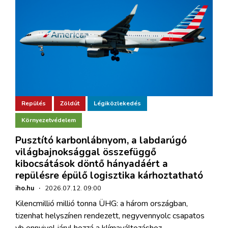
Repülés
Zöldút
Légiközlekedés
Környezetvédelem
Pusztító karbonlábnyom, a labdarúgó
világbajnoksággal összefüggő
kibocsátások döntő hányadáért a
repülésre épülő logisztika kárhoztatható
iho.hu
·
2026.07.12. 09:00
Kilencmillió millió tonna ÜHG: a három országban,
tizenhat helyszínen rendezett, negyvennyolc csapatos
vb ennyivel járul hozzá a klímaváltozáshoz.