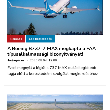
Repülés
Légiközlekedés
A Boeing B737-7 MAX megkapta a FAA
típusalkalmassági bizonyítványát!
iho/repülés
·
2026.08.04. 12:00
Ezzel megnyílt a légiút a 737 MAX család legkisebb
tagja előtt a kereskedelmi szolgálat megkezdéséhez.