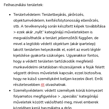
Felhasználási területek:
Területvédelem: Területbejárás, járőrözés,
objektumvédelem, kerítésfolytonosság ellenőrzés,
stb. A tevékenység során készített képek továbbítása
> ezek akár „nyílt” kategóriájú műveletekben is
megvalósíthatók a terület jellemzőitől függően, de
mivel a legtöbb védett objektum (akár ipartelep)
lakott területen helyezkedik el, ezért az eseti légtér
kijelölése gyakorta szükséges. Ugyanakkor fontos,
hogy a védett területen tartózkodók megfelelő
munkavédelmi oktatásban részesüljenek a fejük felett
végzett drónos műveletek kapcsán, ezzel biztosítva,
hogy ne külső személyként kelljen kezelni őket. Erről
részletesebben
itt
olvashatnak.
Személyvédelem: védett személyek körüli környezet
folyamatos megfigyelése > „speciális” kategóriájú
műveletek között valósítható meg, mivel emberek
közelében kerül használatra a drón.