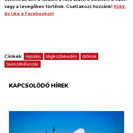
vagy a levegőben történik. Csatlakozz hozzánk!
Klikk,
és like a Facebookon!
Címkék:
repülés
légiközlekedés
drónok
taxiszabályozás
KAPCSOLÓDÓ HÍREK