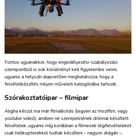
Fontos ugyanakkor, hogy engedélyezési-szabályozási
szempontból is sok körülményt kell figyelembe venni,
ugyanis a helyszín alapvetően meghatározza, hogy a
felvételkészítés milyen műveleti kategóriába tartozik.
Szórakoztatóipar – filmipar
Aligha készül ma már filmalkotás (legyen az mozifilm, vagy
youtube videó), amiben ne szerepelnének drónnal készített
felvételek, ugyanis míg korábban a filmesek légifelvételeket
csak helikopterekkel tudtak készíteni – nagyon drágán –,