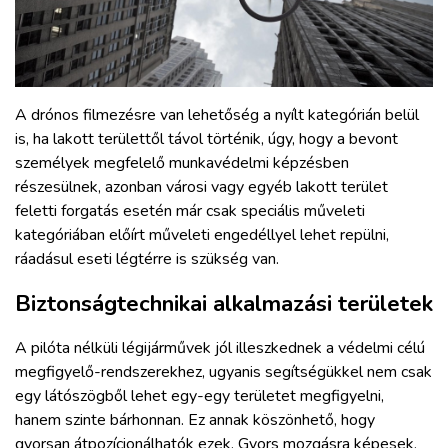
A drónos filmezésre van lehetőség a nyílt kategórián belül
is, ha lakott területtől távol történik, úgy, hogy a bevont
személyek megfelelő munkavédelmi képzésben
részesülnek, azonban városi vagy egyéb lakott terület
feletti forgatás esetén már csak speciális műveleti
kategóriában előírt műveleti engedéllyel lehet repülni,
ráadásul eseti légtérre is szükség van.
Biztonságtechnikai alkalmazási területek
A pilóta nélküli légijárművek jól illeszkednek a védelmi célú
megfigyelő-rendszerekhez, ugyanis segítségükkel nem csak
egy látószögből lehet egy-egy területet megfigyelni,
hanem szinte bárhonnan. Ez annak köszönhető, hogy
gyorsan átpozícionálhatók ezek. Gyors mozgásra képesek,