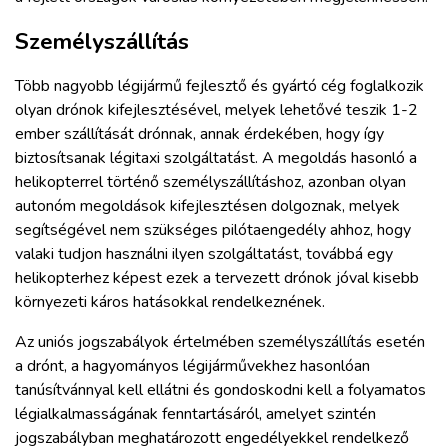
Személyszállítás
Több nagyobb légijármű fejlesztő és gyártó cég foglalkozik
olyan drónok kifejlesztésével, melyek lehetővé teszik 1-2
ember szállítását drónnak, annak érdekében, hogy így
biztosítsanak légitaxi szolgáltatást. A megoldás hasonló a
helikopterrel történő személyszállításhoz, azonban olyan
autonóm megoldások kifejlesztésen dolgoznak, melyek
segítségével nem szükséges pilótaengedély ahhoz, hogy
valaki tudjon használni ilyen szolgáltatást, továbbá egy
helikopterhez képest ezek a tervezett drónok jóval kisebb
környezeti káros hatásokkal rendelkeznének.
Az uniós jogszabályok értelmében személyszállítás esetén
a drónt, a hagyományos légijárművekhez hasonlóan
tanúsítvánnyal kell ellátni és gondoskodni kell a folyamatos
légialkalmasságának fenntartásáról, amelyet szintén
jogszabályban meghatározott engedélyekkel rendelkező