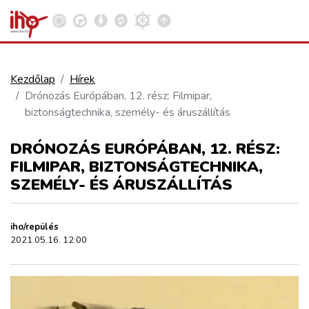
Kezdőlap
Hírek
Drónozás Európában, 12. rész: Filmipar,
VASÚT
biztonságtechnika, személy- és áruszállítás
Kosár megtekintése
DRÓNOZÁS EURÓPÁBAN, 12. RÉSZ:
KÖZÚT
FILMIPAR, BIZTONSÁGTECHNIKA,
SZEMÉLY- ÉS ÁRUSZÁLLÍTÁS
REPÜLÉS
iho/repülés
KÖZLEKEDÉSFEJLESZTÉS
2021.05.16. 12:00
ELLÁTÁSI LÁNC