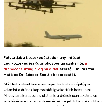
ZÖLDÚT
HAJÓZÁS
BLOG
ARCHÍVUM
Folytatjuk a Közlekedéstudományi Intézet
WEBSHOP
Légiközlekedési Kutatóközpontja szakértői,
a
droneconsulting.blog.hu oldal
szerzői, Dr. Pusztai
BELÉPÉS
Máté és Dr. Sándor Zsolt cikksorozatát.
Múlt heti cikkünkben a mezőgazdaság és az építőipar
REGISZTRÁCIÓ
valamint a drónok kapcsolatát igyekeztünk bemutatni.
Ahogy arra korábban is utaltunk, a drónok ipari alkalmazási
lehetőségei ezzel korántsem értek véget. E heti cikkünkben