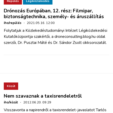
ZÖLDÚT
Repülés
Légiközlekedés
Drónozás Európában, 12. rész: Filmipar,
biztonságtechnika, személy- és áruszállítás
HAJÓZÁS
iho/repülés
·
2021.05.16. 12:00
Folytatjuk a Közlekedéstudományi Intézet Légiközlekedési
BLOG
Kutatóközpontja szakértői, a droneconsulting.blog.hu oldal
szerzői, Dr. Pusztai Máté és Dr. Sándor Zsolt cikksorozatát.
ARCHÍVUM
WEBSHOP
BELÉPÉS
Közút
REGISZTRÁCIÓ
Nem szavaznak a taxisrendeletről
iho/közút
·
2012.06.20. 09:29
Visszavonta a napirendről a taxisrendelet-javaslatot Tarlós