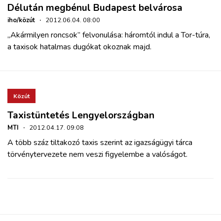
Délután megbénul Budapest belvárosa
iho/közút
·
2012.06.04. 08:00
„Akármilyen roncsok” felvonulása: háromtól indul a Tor-túra,
a taxisok hatalmas dugókat okoznak majd.
Közút
Taxistüntetés Lengyelországban
MTI
·
2012.04.17. 09:08
A több száz tiltakozó taxis szerint az igazságügyi tárca
törvénytervezete nem veszi figyelembe a valóságot.