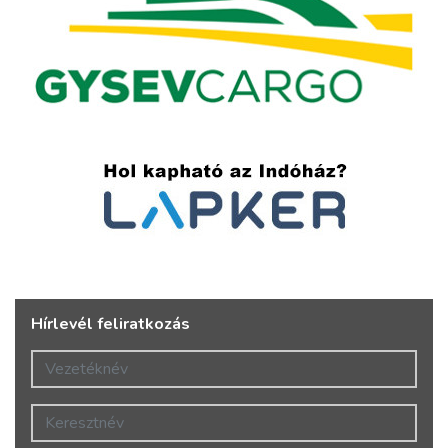
Hírlevél feliratkozás
Vezetéknév
Keresztnév