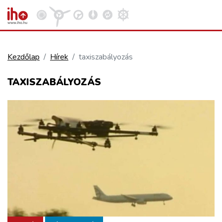
Kezdőlap
Hírek
taxiszabályozás
VASÚT
TAXISZABÁLYOZÁS
Kosár megtekintése
KÖZÚT
REPÜLÉS
KÖZLEKEDÉSFEJLESZTÉS
ELLÁTÁSI LÁNC