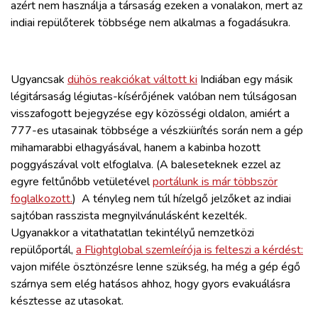
azért nem használja a társaság ezeken a vonalakon, mert az
indiai repülőterek többsége nem alkalmas a fogadásukra.
Ugyancsak
dühös reakciókat váltott ki
Indiában egy másik
légitársaság légiutas-kísérőjének valóban nem túlságosan
visszafogott bejegyzése egy közösségi oldalon, amiért a
777-es utasainak többsége a vészkiürítés során nem a gép
mihamarabbi elhagyásával, hanem a kabinba hozott
poggyászával volt elfoglalva. (A baleseteknek ezzel az
egyre feltűnőbb vetületével
portálunk is már többször
foglalkozott.
) A tényleg nem túl hízelgő jelzőket az indiai
sajtóban rasszista megnyilvánulásként kezelték.
Ugyanakkor a vitathatatlan tekintélyű nemzetközi
repülőportál,
a Flightglobal szemleírója is felteszi a kérdést:
vajon miféle ösztönzésre lenne szükség, ha még a gép égő
szárnya sem elég hatásos ahhoz, hogy gyors evakuálásra
késztesse az utasokat.