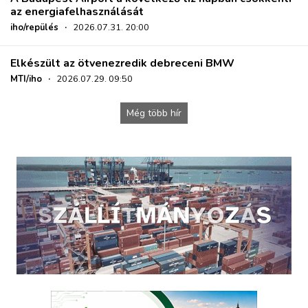
az energiafelhasználását
iho/repülés
·
2026.07.31. 20:00
Elkészült az ötvenezredik debreceni BMW
MTI/iho
·
2026.07.29. 09:50
Még több hír