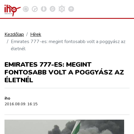
Kezdőlap
Hírek
Emirates 777-es: megint fontosabb volt a poggyász az
VASÚT
életnél
Kosár megtekintése
EMIRATES 777-ES: MEGINT
KÖZÚT
FONTOSABB VOLT A POGGYÁSZ AZ
ÉLETNÉL
REPÜLÉS
iho
KÖZLEKEDÉSFEJLESZTÉS
2016.08.09. 16:15
ELLÁTÁSI LÁNC