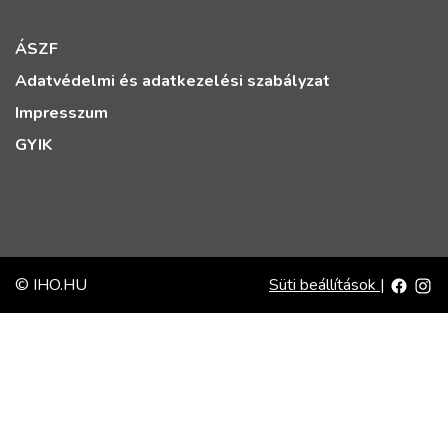
ÁSZF
Adatvédelmi és adatkezelési szabályzat
Impresszum
GYIK
© IHO.HU
Süti beállítások
|