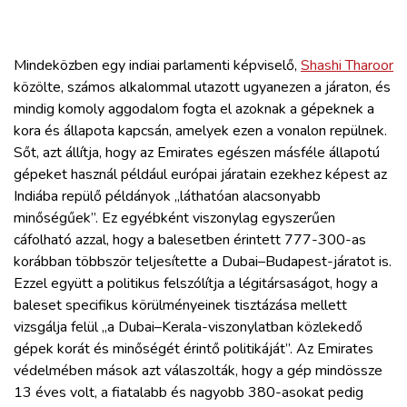
Mindeközben egy indiai parlamenti képviselő,
Shashi Tharoor
közölte, számos alkalommal utazott ugyanezen a járaton, és
mindig komoly aggodalom fogta el azoknak a gépeknek a
kora és állapota kapcsán, amelyek ezen a vonalon repülnek.
Sőt, azt állítja, hogy az Emirates egészen másféle állapotú
gépeket használ például európai járatain ezekhez képest az
Indiába repülő példányok „láthatóan alacsonyabb
minőségűek”. Ez egyébként viszonylag egyszerűen
cáfolható azzal, hogy a balesetben érintett 777-300-as
korábban többször teljesítette a Dubai–Budapest-járatot is.
Ezzel együtt a politikus felszólítja a légitársaságot, hogy a
baleset specifikus körülményeinek tisztázása mellett
vizsgálja felül „a Dubai–Kerala-viszonylatban közlekedő
gépek korát és minőségét érintő politikáját”. Az Emirates
védelmében mások azt válaszolták, hogy a gép mindössze
13 éves volt, a fiatalabb és nagyobb 380-asokat pedig