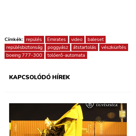
Címkék:
repülés
Emirates
video
baleset
repülésbiztonság
poggyász
átstartolás
vészkiürítés
boeing 777-300
tolóerő-automata
KAPCSOLÓDÓ HÍREK