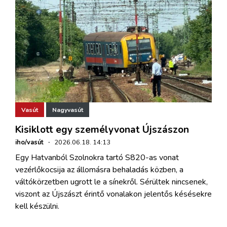
Vasút
Nagyvasút
Kisiklott egy személyvonat Újszászon
iho/vasút
·
2026.06.18. 14:13
Egy Hatvanból Szolnokra tartó S820-as vonat
vezérlőkocsija az állomásra behaladás közben, a
váltókörzetben ugrott le a sínekről. Sérültek nincsenek,
viszont az Újszászt érintő vonalakon jelentős késésekre
kell készülni.