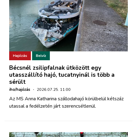
Hajózás
Belvíz
Bécsnél zsilipfalnak ütközött egy
utasszállító hajó, tucatnyinál is több a
sérült
iho/hajózás
·
2026.07.25. 11:00
Az MS Anna Katharina szállodahajó körülbelül kétszáz
utassal a fedélzetén járt szerencsétlenül.