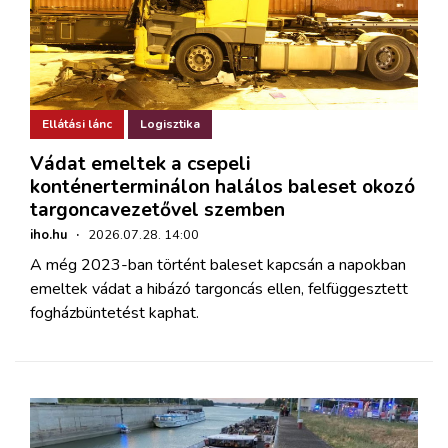
Ellátási lánc
Logisztika
Vádat emeltek a csepeli
konténerterminálon halálos baleset okozó
targoncavezetővel szemben
iho.hu
·
2026.07.28. 14:00
A még 2023-ban történt baleset kapcsán a napokban
emeltek vádat a hibázó targoncás ellen, felfüggesztett
fogházbüntetést kaphat.