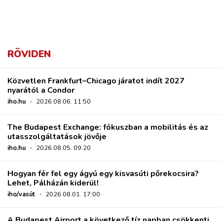
RÖVIDEN
Közvetlen Frankfurt–Chicago járatot indít 2027
nyarától a Condor
iho.hu
·
2026.08.06. 11:50
The Budapest Exchange: fókuszban a mobilitás és az
utasszolgáltatások jövője
iho.hu
·
2026.08.05. 09:20
Hogyan fér fel egy ágyú egy kisvasúti pőrekocsira?
Lehet, Pálházán kiderül!
iho/vasút
·
2026.08.01. 17:00
A Budapest Airport a következő tíz napban csökkenti