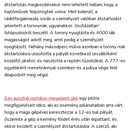
átstartolás megkezdésekor nem lehetett hallani, hogy a
hajtóművek felpörögtek volna. Mint kiderült, a
rádióforgalmazás során a személyzet valóban átstartolást
jelentett a toronynak, ugyanakkor „tisztázatlan”
futópozícióról beszélt. A torony nyugtázta és 4000 láb
magasságot adott meg, amit pedig a személyzet
nyugtázott. Néhány másodperc múlva azonban a torony már
átstartolásra utasította a pályát következő leszállóként
közelítő járatot, és riasztotta a reptéri tűzoltókat. A 777-es
egyébként menetiránnyal szemben és a pálya vége felé
állapodott meg végül.
Egy ausztrál portálon megjelent cikk
egy pilóta
megfigyeléseit idézi, aki az esemény pillanataiban arra várt,
hogy a maga gépével keresztezze a 12-es bal pályát,
őszerinte a gép a kemény földet érés után elpattant, és
ekkor kezdett a személyzet átstartolásba. A szerző, aki