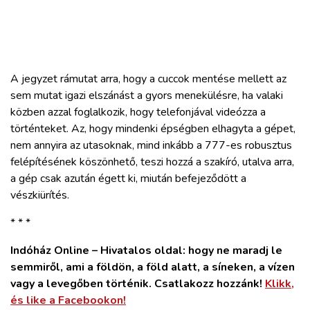
A jegyzet rámutat arra, hogy a cuccok mentése mellett az
sem mutat igazi elszánást a gyors menekülésre, ha valaki
közben azzal foglalkozik, hogy telefonjával videózza a
történteket. Az, hogy mindenki épségben elhagyta a gépet,
nem annyira az utasoknak, mind inkább a 777-es robusztus
felépítésének köszönhető, teszi hozzá a szakíró, utalva arra,
a gép csak azután égett ki, miután befejeződött a
vészkiürítés.
* * *
Indóház Online – Hivatalos oldal: hogy ne maradj le
semmiről, ami a földön, a föld alatt, a síneken, a vízen
vagy a levegőben történik. Csatlakozz hozzánk!
Klikk,
és like a Facebookon!