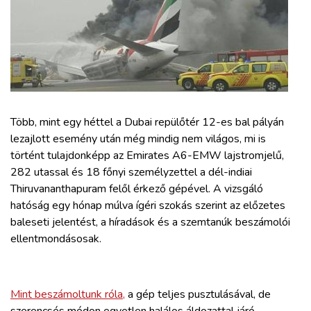
ZÖLDÚT
HAJÓZÁS
BLOG
Több, mint egy héttel a Dubai repülőtér 12-es bal pályán
ARCHÍVUM
lezajlott esemény után még mindig nem világos, mi is
történt tulajdonképp az Emirates A6-EMW lajstromjelű,
WEBSHOP
282 utassal és 18 főnyi személyzettel a dél-indiai
Thiruvananthapuram felől érkező gépével. A vizsgáló
hatóság egy hónap múlva ígéri szokás szerint az előzetes
BELÉPÉS
baleseti jelentést, a híradások és a szemtanúk beszámolói
ellentmondásosak.
REGISZTRÁCIÓ
Mint beszámoltunk róla,
a gép teljes pusztulásával, de
szerencsés módon egyetlen halálos áldozattal járó