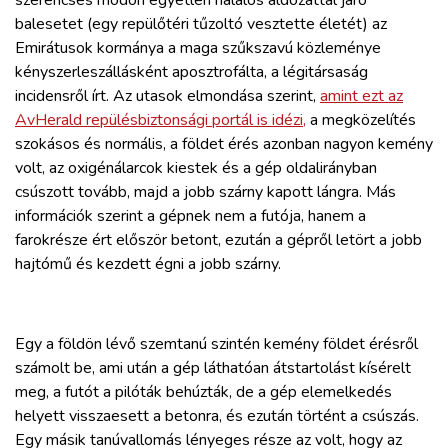
balesetet (egy repülőtéri tűzoltó vesztette életét) az
Emirátusok kormánya a maga szűkszavú közleménye
kényszerleszállásként aposztrofálta, a légitársaság
incidensről írt. Az utasok elmondása szerint,
amint ezt az
AvHerald repülésbiztonsági portál is idézi,
a megközelítés
szokásos és normális, a földet érés azonban nagyon kemény
volt, az oxigénálarcok kiestek és a gép oldalirányban
csúszott tovább, majd a jobb szárny kapott lángra. Más
információk szerint a gépnek nem a futója, hanem a
farokrésze ért először betont, ezután a gépről letört a jobb
hajtómű és kezdett égni a jobb szárny.
Egy a földön lévő szemtanú szintén kemény földet érésről
számolt be, ami után a gép láthatóan átstartolást kísérelt
meg, a futót a pilóták behúzták, de a gép elemelkedés
helyett visszaesett a betonra, és ezután történt a csúszás.
Egy másik tanúvallomás lényeges része az volt, hogy az