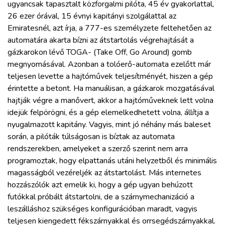
ugyancsak tapasztalt közforgalmi pilóta, 45 év gyakorlattal,
26 ezer órával, 15 évnyi kapitányi szolgálattal az
Emiratesnél, azt írja, a 777-es személyzete feltehetően az
automatára akarta bízni az átstartolás végrehajtását a
gázkarokon lévő TOGA- (Take Off, Go Around) gomb
megnyomásával. Azonban a tolóerő-automata ezelőtt már
teljesen levette a hajtóművek teljesítményét, hiszen a gép
érintette a betont. Ha manuálisan, a gázkarok mozgatásával
hajtják végre a manővert, akkor a hajtóműveknek lett volna
idejük felpörögni, és a gép elemelkedhetett volna, állítja a
nyugalmazott kapitány. Vagyis, mint jó néhány más baleset
során, a pilóták túlságosan is bíztak az automata
rendszerekben, amelyeket a szerző szerint nem arra
programoztak, hogy elpattanás utáni helyzetből és minimális
magasságból vezéreljék az átstartolást. Más internetes
hozzászólók azt emelik ki, hogy a gép ugyan behúzott
futókkal próbált átstartolni, de a szárnymechanizáció a
leszálláshoz szükséges konfigurációban maradt, vagyis
teljesen kiengedett fékszárnyakkal és orrsegédszárnyakkal.