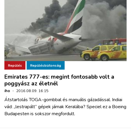
Repülés
Repülésbiztonság
Emirates 777-es: megint fontosabb volt a
poggyász az életnél
iho
·
2016.08.09. 16:15
Átstartolás TOGA-gombbal és manuális gázadással. Indiai
vád: „lestrapált” gépek járnak Keralába? Speciel ez a Boeing
Budapesten is sokszor megfordult.