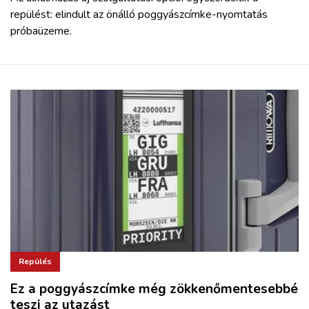
repülést: elindult az önálló poggyászcímke-nyomtatás
próbaüzeme.
Repülés
Ez a poggyászcímke még zökkenőmentesebbé
teszi az utazást