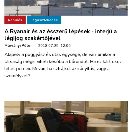
Repülés
Légiközlekedés
A Ryanair és az ésszerű lépések - interjú a
légijog szakértőjével
Márványi Péter
·
2018.07.25. 12:00
Alapelv a poggyász és utas egysége, de van, amikor a
társaság mégis viheti később a bőröndöt. Ha ez kárt okoz,
lehet perelni. Mi van, ha sztrájkol az irányítás, vagy a
személyzet?