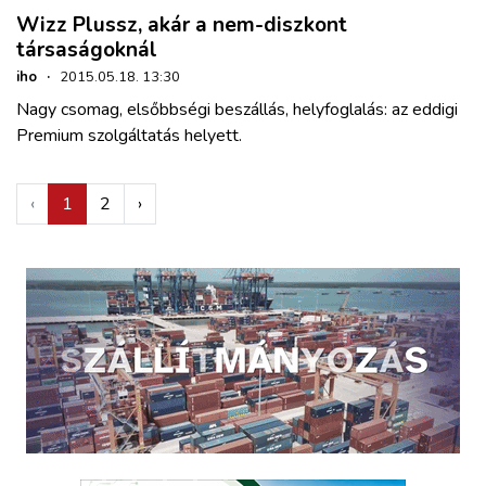
Wizz Plussz, akár a nem-diszkont
társaságoknál
iho
·
2015.05.18. 13:30
Nagy csomag, elsőbbségi beszállás, helyfoglalás: az eddigi
Premium szolgáltatás helyett.
‹
1
2
›