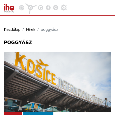
Kezdőlap
Hírek
poggyász
VASÚT
POGGYÁSZ
Kosár megtekintése
KÖZÚT
REPÜLÉS
KÖZLEKEDÉSFEJLESZTÉS
ELLÁTÁSI LÁNC