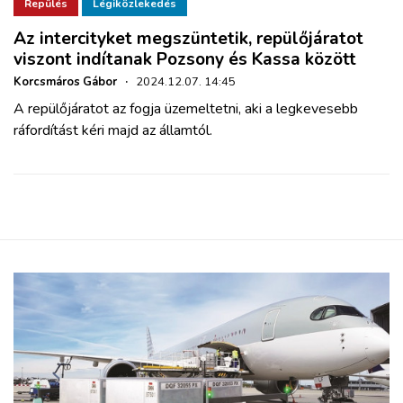
ZÖLDÚT
Repülés
Légiközlekedés
Az intercityket megszüntetik, repülőjáratot
viszont indítanak Pozsony és Kassa között
HAJÓZÁS
Korcsmáros Gábor
·
2024.12.07. 14:45
A repülőjáratot az fogja üzemeltetni, aki a legkevesebb
BLOG
ráfordítást kéri majd az államtól.
ARCHÍVUM
WEBSHOP
BELÉPÉS
REGISZTRÁCIÓ