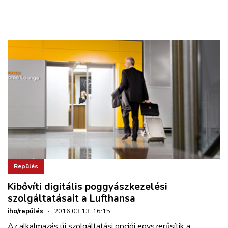
Repülés
Kibővíti digitális poggyászkezelési
szolgáltatásait a Lufthansa
iho/repülés
·
2016.03.13. 16:15
Az alkalmazás új szolgáltatási opciói egyszerűsítik a