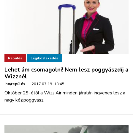
Repülés
Légiközlekedés
Lehet ám csomagolni! Nem lesz poggyászdíj a
Wizznél
iho/repülés
·
2017.07.19. 13:45
Október 29-étől a Wizz Air minden járatán ingyenes lesz a
nagy kézipoggyász.