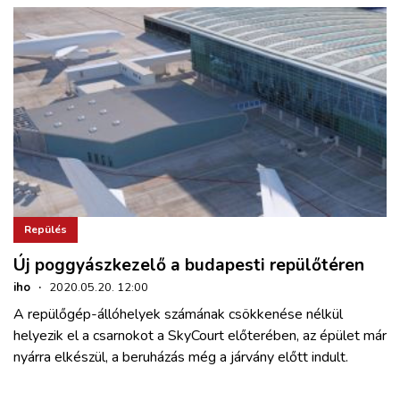
Repülés
Új poggyászkezelő a budapesti repülőtéren
iho
·
2020.05.20. 12:00
A repülőgép-állóhelyek számának csökkenése nélkül
helyezik el a csarnokot a SkyCourt előterében, az épület már
nyárra elkészül, a beruházás még a járvány előtt indult.