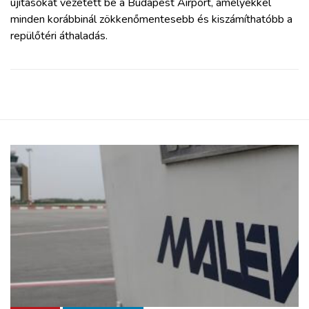
újításokat vezetett be a Budapest Airport, amelyekkel
minden korábbinál zökkenőmentesebb és kiszámíthatóbb a
repülőtéri áthaladás.