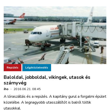
Repülés
Légiközlekedés
Baloldal, jobboldal, vikingek, utasok és
szárnyvég
iho
·
2016.06.21. 08:45
A lóraszállás és a repülés. A kapitány gurul a forgalmi épület
közelébe. A legnagyobb utasszállítót is balról töltik
utasokkal.