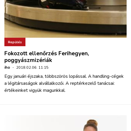
Repülés
Fokozott ellenőrzés Ferihegyen,
poggyászmizériák
iho
·
2018.02.06. 11:15
Egy januári éjszaka, többszörös lopással. A handling-cégek
a légitársaságok alvállalkozói. A reptérkezelő tanácsai:
értékeinket vigyük magunkkal.