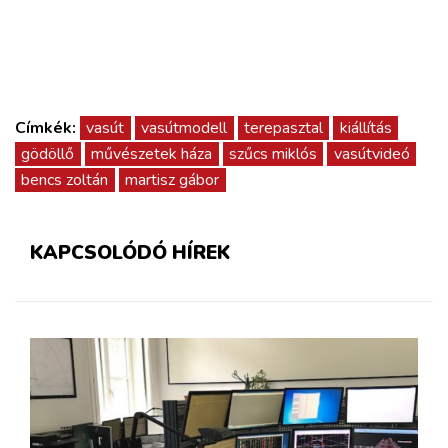
Címkék:
vasút
vasútmodell
terepasztal
kiállítás
gödöllő
művészetek háza
szűcs miklós
vasútvideó
bencs zoltán
martisz gábor
KAPCSOLÓDÓ HÍREK