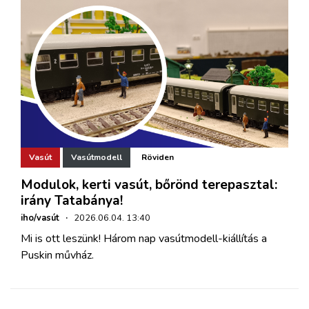
Vasút
Vasútmodell
Röviden
Modulok, kerti vasút, bőrönd terepasztal:
irány Tatabánya!
iho/vasút
·
2026.06.04. 13:40
Mi is ott leszünk! Három nap vasútmodell-kiállítás a
Puskin művház.