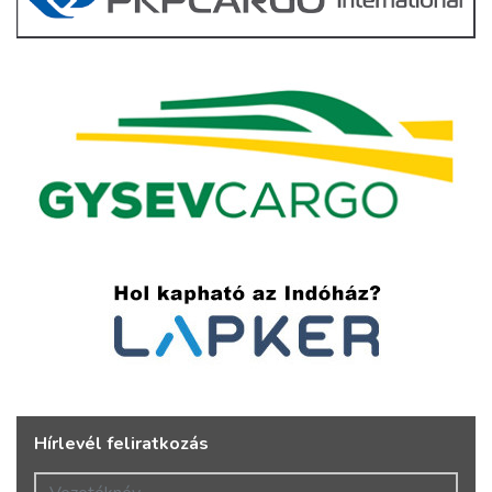
Hírlevél feliratkozás
Vezetéknév