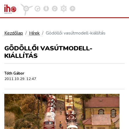
Kezdőlap
Hírek
Gödöllői vasútmodell-kiállítás
VASÚT
GÖDÖLLŐI VASÚTMODELL-
Kosár megtekintése
KIÁLLÍTÁS
KÖZÚT
Tóth Gábor
REPÜLÉS
2011.10.29. 12:47
KÖZLEKEDÉSFEJLESZTÉS
ELLÁTÁSI LÁNC