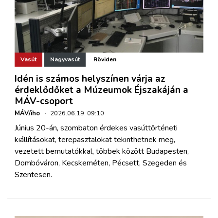
Vasút
Nagyvasút
Röviden
Idén is számos helyszínen várja az
érdeklődőket a Múzeumok Éjszakáján a
MÁV-csoport
MÁV/iho
·
2026.06.19. 09:10
Június 20-án, szombaton érdekes vasúttörténeti
kiállításokat, terepasztalokat tekinthetnek meg,
vezetett bemutatókkal, többek között Budapesten,
Dombóváron, Kecskeméten, Pécsett, Szegeden és
Szentesen.