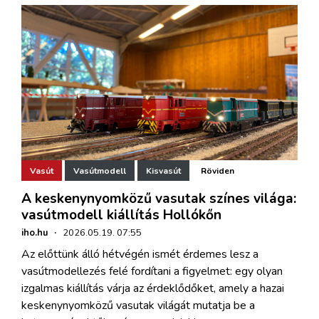
Vasút
Vasútmodell
Kisvasút
Röviden
A keskenynyomközű vasutak színes világa:
vasútmodell kiállítás Hollókőn
iho.hu
·
2026.05.19. 07:55
Az előttünk álló hétvégén ismét érdemes lesz a
vasútmodellezés felé fordítani a figyelmet: egy olyan
izgalmas kiállítás várja az érdeklődőket, amely a hazai
keskenynyomközű vasutak világát mutatja be a