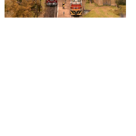
ZÖLDÚT
HAJÓZÁS
BLOG
ARCHÍVUM
WEBSHOP
BELÉPÉS
REGISZTRÁCIÓ