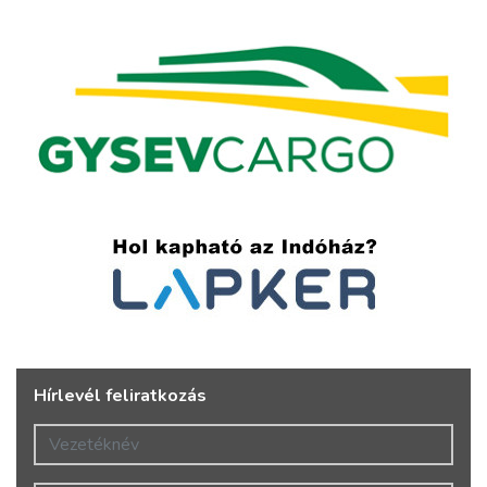
Hírlevél feliratkozás
Vezetéknév