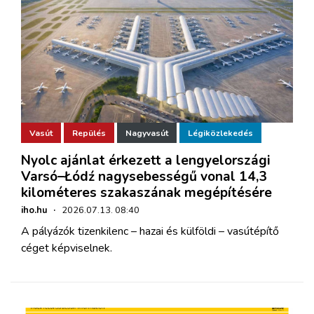
Vasút
Repülés
Nagyvasút
Légiközlekedés
Nyolc ajánlat érkezett a lengyelországi
Varsó–Łódź nagysebességű vonal 14,3
kilométeres szakaszának megépítésére
iho.hu
·
2026.07.13. 08:40
A pályázók tizenkilenc – hazai és külföldi – vasútépítő
céget képviselnek.