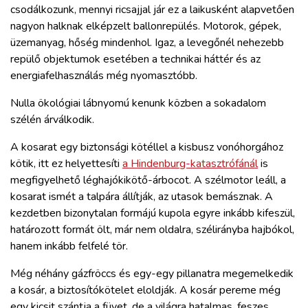
csodálkozunk, mennyi ricsajjal jár ez a laikusként alapvetően
nagyon halknak elképzelt ballonrepülés. Motorok, gépek,
üzemanyag, hőség mindenhol. Igaz, a levegőnél nehezebb
repülő objektumok esetében a technikai háttér és az
energiafelhasználás még nyomasztóbb.
Nulla ökológiai lábnyomú kenunk közben a sokadalom
szélén árválkodik.
A kosarat egy biztonsági kötéllel a kisbusz vonóhorgához
kötik, itt ez helyettesíti
a Hindenburg-katasztrófánál
is
megfigyelhető léghajókikötő-árbocot. A szélmotor leáll, a
kosarat ismét a talpára állítják, az utasok bemásznak. A
kezdetben bizonytalan formájú kupola egyre inkább kifeszül,
határozott formát ölt, már nem oldalra, szélirányba hajbókol,
hanem inkább felfelé tör.
Még néhány gázfröccs és egy-egy pillanatra megemelkedik
a kosár, a biztosítókötelet eloldják. A kosár pereme még
egy kicsit szántja a füvet, de a világra hatalmas, feszes,