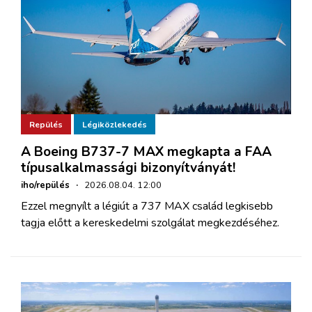
Repülés
Légiközlekedés
A Boeing B737-7 MAX megkapta a FAA
típusalkalmassági bizonyítványát!
iho/repülés
·
2026.08.04. 12:00
Ezzel megnyílt a légiút a 737 MAX család legkisebb
tagja előtt a kereskedelmi szolgálat megkezdéséhez.