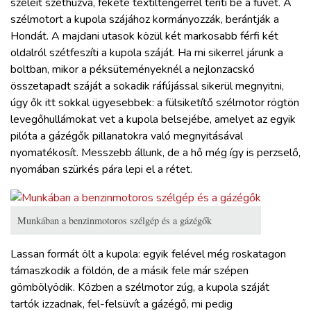
széleit széthúzva, fekete textiltengerrel teríti be a füvet. A
szélmotort a kupola szájához kormányozzák, berántják a
Hondát. A majdani utasok közül két markosabb férfi két
oldalról szétfeszíti a kupola száját. Ha mi sikerrel járunk a
boltban, mikor a péksüteményeknél a nejlonzacskó
összetapadt száját a sokadik ráfújással sikerül megnyitni,
úgy ők itt sokkal ügyesebbek: a fülsiketítő szélmotor rögtön
levegőhullámokat vet a kupola belsejébe, amelyet az egyik
pilóta a gázégők pillanatokra való megnyitásával
nyomatékosít. Messzebb állunk, de a hő még így is perzselő,
nyomában szürkés pára lepi el a rétet.
Munkában a benzinmotoros szélgép és a gázégők
Lassan formát ölt a kupola: egyik felével még roskatagon
támaszkodik a földön, de a másik fele már szépen
gömbölyödik. Közben a szélmotor zúg, a kupola száját
tartók izzadnak, fel-felsüvít a gázégő, mi pedig