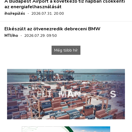
A Budapest Airport a következő tíz napban csökkenti
az energiafelhasználását
iho/repülés
·
2026.07.31. 20:00
Elkészült az ötvenezredik debreceni BMW
MTI/iho
·
2026.07.29. 09:50
Még több hír