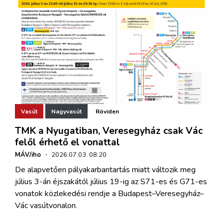
Vasút
Nagyvasút
Röviden
TMK a Nyugatiban, Veresegyház csak Vác
felől érhető el vonattal
MÁV/iho
·
2026.07.03. 08:20
De alapvetően pályakarbantartás miatt változik meg
július 3-án éjszakától július 19-ig az S71-es és G71-es
vonatok közlekedési rendje a Budapest–Veresegyház–
Vác vasútvonalon.