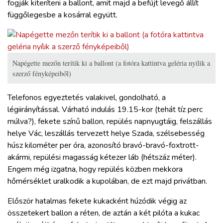
fogják kiteríteni a ballont, amit majd a befújt levegő állít
függőlegesbe a kosárral együtt.
Napégette mezőn terítik ki a ballont (a fotóra kattintva geléria nyílik a
szerző fényképeiből)
Telefonos egyeztetés valakivel, gondolható, a
légiirányítással. Várható indulás 19.15-kor (tehát tíz perc
múlva?), fekete színű ballon, repülés napnyugtáig, felszállás
helye Vác, leszállás tervezett helye Szada, szélsebesség
húsz kilométer per óra, azonosító bravó-bravó-foxtrott-
akármi, repülési magasság kétezer láb (hétszáz méter).
Engem még izgatna, hogy repülés közben mekkora
hőmérséklet uralkodik a kupolában, de ezt majd privátban.
Először hatalmas fekete kukacként húzódik végig az
összetekert ballon a réten, de aztán a két pilóta a kukac