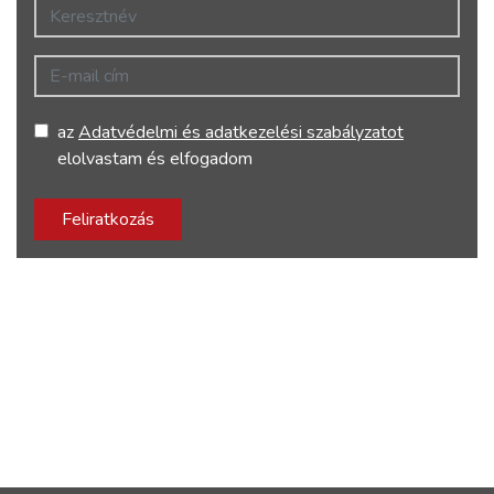
Keresztnév
E-mail cím
az
Adatvédelmi és adatkezelési szabályzatot
elolvastam és elfogadom
Feliratkozás