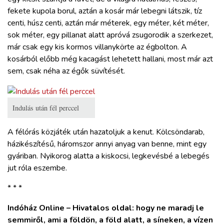
fekete kupola borul, aztán a kosár már lebegni látszik, tíz
centi, húsz centi, aztán már méterek, egy méter, két méter,
sok méter, egy pillanat alatt apróvá zsugorodik a szerkezet,
már csak egy kis kormos villanykörte az égbolton. A
kosárból előbb még kacagást lehetett hallani, most már azt
sem, csak néha az égők süvítését.
Indulás után fél perccel
A félórás közjáték után hazatoljuk a kenut. Kölcsöndarab,
házikészítésű, háromszor annyi anyag van benne, mint egy
gyáriban. Nyikorog alatta a kiskocsi, legkevésbé a lebegés
jut róla eszembe.
* * *
Indóház Online – Hivatalos oldal: hogy ne maradj le
semmiről, ami a földön, a föld alatt, a síneken, a vízen