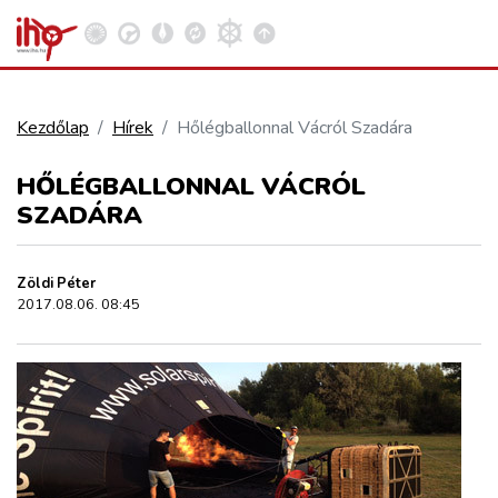
Kezdőlap
Hírek
Hőlégballonnal Vácról Szadára
VASÚT
HŐLÉGBALLONNAL VÁCRÓL
Kosár megtekintése
SZADÁRA
KÖZÚT
Zöldi Péter
REPÜLÉS
2017.08.06. 08:45
KÖZLEKEDÉSFEJLESZTÉS
ELLÁTÁSI LÁNC