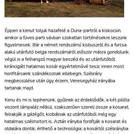
ZÖLDÚT
HAJÓZÁS
Éppen a kenut toljuk hazafelé a Duna-partról a kiskocsin,
BLOG
amikor a füves parti sávban szokatlan történésekre leszünk
figyelmesek. Bár a német rendszámú kisbuszról és a furcsa
alakú utánfutó belga rendszámáról először másra gondolunk,
ARCHÍVUM
végül is a felhangzó magyar beszéd és az utánfutóból
kiráncigált hatalmas kosár egyértelművé teszi: innen most
WEBSHOP
honfitársaink szándékoznak ellebegni. Szélirány
megbecsülése után úgy érzem, Veresegyház irányába
tartanak majd.
BELÉPÉS
Kenu és mi is lepihenünk, gyűlnek az érdeklődők, a két pilóta
viszont lámpaláz nélkül, szakszerűen szereli össze a kosarat,
REGISZTRÁCIÓ
felrakják a gázégőt, kicibálnak az utánfutóból még egy
hatalmas szélmotort is. Aztán irányba fordítják a kosarat és
oldalára döntik, érthető a technológia: a kosártól szélirányba