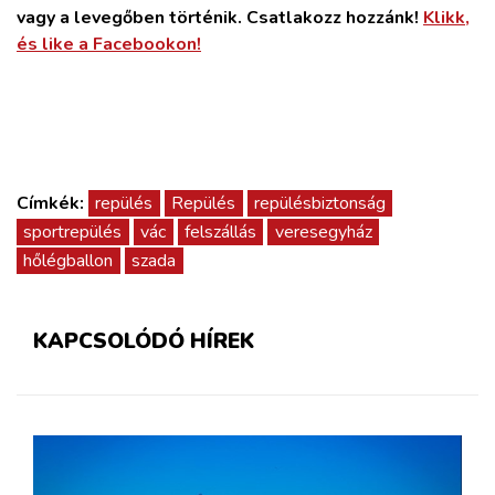
vagy a levegőben történik. Csatlakozz hozzánk!
Klikk,
és like a Facebookon!
Címkék:
repülés
Repülés
repülésbiztonság
sportrepülés
vác
felszállás
veresegyház
hőlégballon
szada
KAPCSOLÓDÓ HÍREK