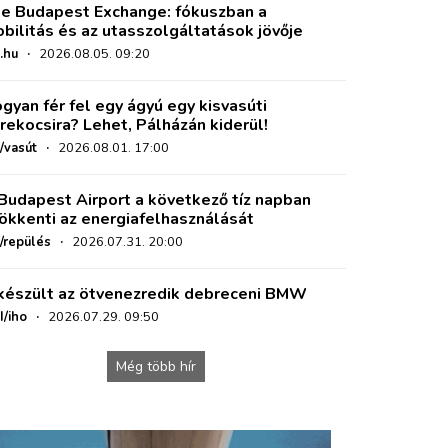
e Budapest Exchange: fókuszban a
bilitás és az utasszolgáltatások jövője
.hu
·
2026.08.05. 09:20
gyan fér fel egy ágyú egy kisvasúti
rekocsira? Lehet, Pálházán kiderül!
/vasút
·
2026.08.01. 17:00
Budapest Airport a következő tíz napban
ökkenti az energiafelhasználását
o/repülés
·
2026.07.31. 20:00
készült az ötvenezredik debreceni BMW
I/iho
·
2026.07.29. 09:50
Még több hír