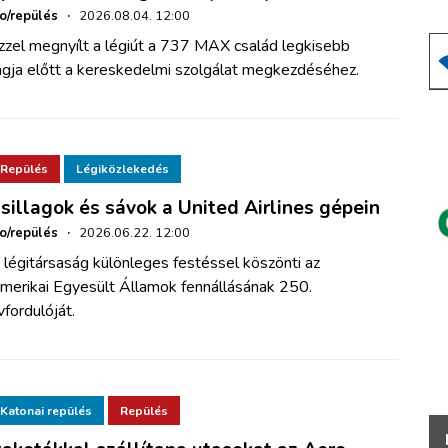
ho/repülés
·
2026.08.04. 12:00
zzel megnyílt a légiút a 737 MAX család legkisebb
agja előtt a kereskedelmi szolgálat megkezdéséhez.
Repülés
Légiközlekedés
sillagok és sávok a United Airlines gépein
ho/repülés
·
2026.06.22. 12:00
 légitársaság különleges festéssel köszönti az
merikai Egyesült Államok fennállásának 250.
vfordulóját.
Katonai repülés
Repülés