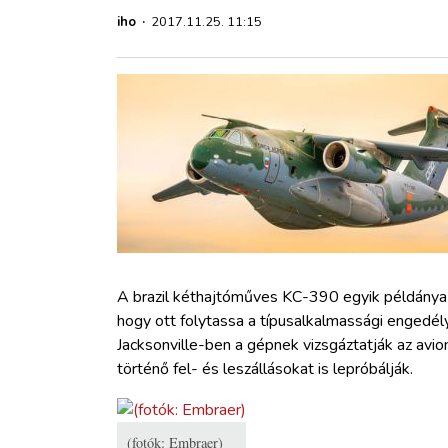
ZÖLDÚT
iho
·
2017.11.25. 11:15
HAJÓZÁS
BLOG
ARCHÍVUM
WEBSHOP
A brazil kéthajtóműves KC-390 egyik példány
BELÉPÉS
hogy ott folytassa a típusalkalmassági engedél
Jacksonville-ben a gépnek vizsgáztatják az avion
REGISZTRÁCIÓ
történő fel- és leszállásokat is lepróbálják.
(fotók: Embraer)