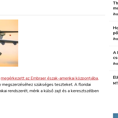
Th
mo
iho
Ho
pő
iho
A 
cs
ih
El
a
megérkezett az Embraer észak-amerikai központjába,
MT
y megszerzéséhez szükséges teszteket. A floridai
ikai rendszerét, mérik a külső zajt és a keresztszélben