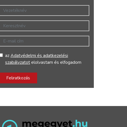
Vezetéknév
Keresztnév
E-mail cím
az
Adatvédelmi és adatkezelési
szabályzatot
elolvastam és elfogadom
Feliratkozás