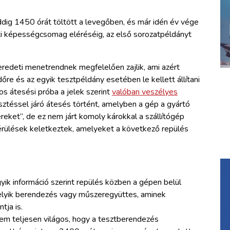
dig 1450 órát töltött a levegőben, és már idén év vége
deti képességcsomag eléréséig, az első sorozatpéldányt
eredeti menetrendnek megfelelően zajlik, ami azért
őre és az egyik tesztpéldány esetében le kellett állítani
s átesési próba a jelek szerint
valóban veszélyes
éssel járó átesés történt, amelyben a gép a gyártó
eket”, de ez nem járt komoly károkkal a szállítógép
rülések keletkeztek, amelyeket a következő repülés
yik információ szerint repülés közben a gépen belül
melyik berendezés vagy műszeregyüttes, aminek
ja is.
em teljesen világos, hogy a tesztberendezés