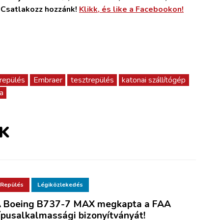
. Csatlakozz hozzánk!
Klikk, és like a Facebookon!
 repülés
Embraer
tesztrepülés
katonai szállítógép
a
K
Repülés
Légiközlekedés
 Boeing B737-7 MAX megkapta a FAA
ípusalkalmassági bizonyítványát!