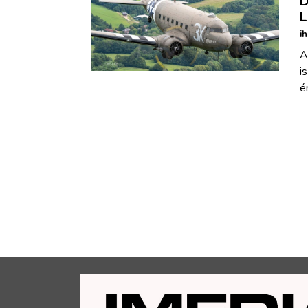
D
L
i
A
i
é