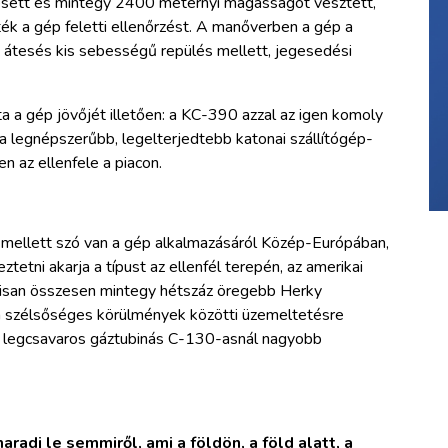
tesett és mintegy 2400 méternyi magasságot vesztett,
ték a gép feletti ellenőrzést. A manőverben a gép a
Az átesés kis sebességű repülés mellett, jegesedési
ta a gép jövőjét illetően: a KC-390 azzal az igen komoly
m a legnépszerűbb, legelterjedtebb katonai szállítógép-
 az ellenfele a piacon.
ei mellett szó van a gép alkalmazásáról Közép-Európában,
ztetni akarja a típust az ellenfél terepén, az amerikai
lisan összesen mintegy hétszáz öregebb Herky
 a szélsőséges körülmények közötti üzemeltetésre
gy legcsavaros gáztubinás C-130-asnál nagyobb
radj le semmiről, ami a földön, a föld alatt, a