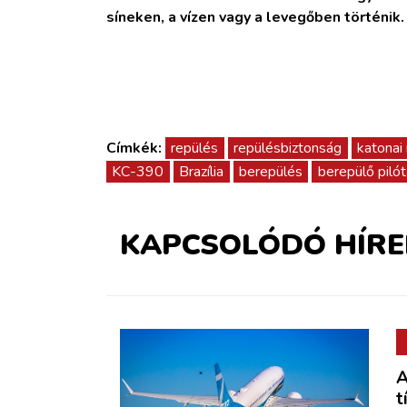
síneken, a vízen vagy a levegőben történik
Címkék:
repülés
repülésbiztonság
katonai
KC-390
Brazília
berepülés
berepülő pilót
KAPCSOLÓDÓ HÍRE
A
t