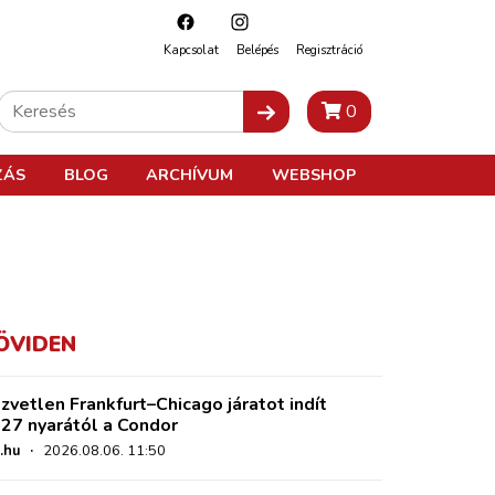
Kapcsolat
Belépés
Regisztráció
0
ZÁS
BLOG
ARCHÍVUM
WEBSHOP
ÖVIDEN
zvetlen Frankfurt–Chicago járatot indít
27 nyarától a Condor
.hu
·
2026.08.06. 11:50