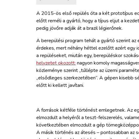
A 2015-ös első repülés óta a két prototípus ed
előtt reméli a gyártó, hogy a típus eljut a kez
pedig jövőre adják át a brazil légierőnek.
A berepülési program tehát a gyártó szerint az 
érdekes, mert néhány héttel ezelőtt azért egy id
a repüléseket, miután egy, berepüléskor szokáso
helyzetet okozott:
nagyon komoly magasságveszt
közleménye szerint „túllépte az üzemi paraméter
„elsődleges szerkezetében”. A gépen kisebb sé
előtt ki kellett javítani.
A források kétféle történést emlegetnek. Az eg
elmozdult a helyéről a teszt-felszerelés, vala
következtében elmozdult a gép tömegközéppont
A másik történés az átesés – pontosabban az s