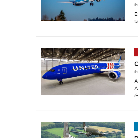
i
E
t
C
i
A
A
é