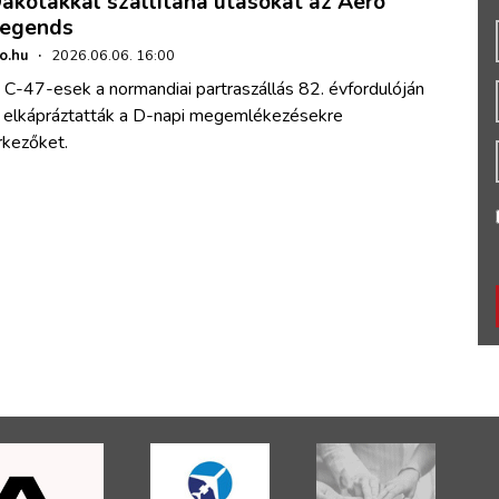
akotákkal szállítana utasokat az Aero
egends
ho.hu
·
2026.06.06. 16:00
 C-47-esek a normandiai partraszállás 82. évfordulóján
s elkápráztatták a D-napi megemlékezésekre
rkezőket.