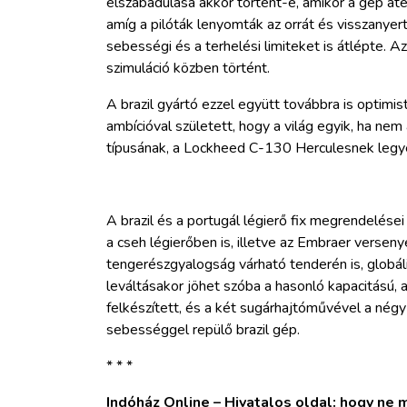
elszabadulása akkor történt-e, amikor a gép á
amíg a pilóták lenyomták az orrát és visszanyer
sebességi és a terhelési limiteket is átlépte. 
szimuláció közben történt.
A brazil gyártó ezzel együtt továbbra is optimis
ambícióval született, hogy a világ egyik, ha ne
típusának, a Lockheed C-130 Herculesnek legyen
A brazil és a portugál légierő fix megrendelés
a cseh légierőben is, illetve az Embraer versenye
tengerészgyalogság várható tenderén is, globá
leváltásakor jöhet szóba a hasonló kapacitású,
felkészített, és a két sugárhajtóművével a né
sebességgel repülő brazil gép.
* * *
Indóház Online – Hivatalos oldal: hogy ne ma