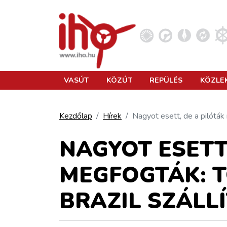
VASÚT
VASÚT
KÖZÚT
REPÜLÉS
KÖZLE
KÖZÚT
Kezdőlap
Hírek
Nagyot esett, de a pilóták 
REPÜLÉS
NAGYOT ESETT
MEGFOGTÁK: 
KÖZLEKEDÉSFEJLESZTÉS
BRAZIL SZÁLL
ELLÁTÁSI LÁNC