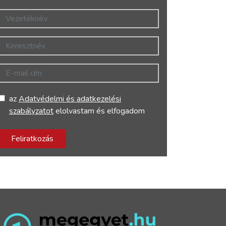
Vezetéknév
Keresztnév
E-mail cím
az
Adatvédelmi és adatkezelési
szabályzatot
elolvastam és elfogadom
Feliratkozás