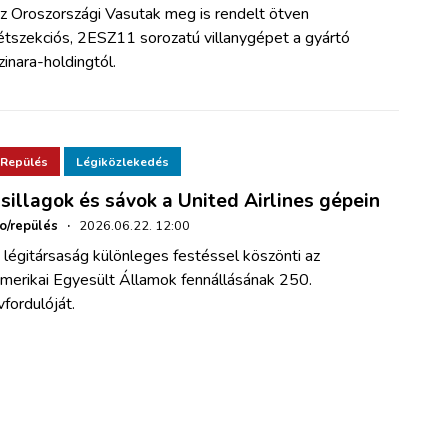
z Oroszországi Vasutak meg is rendelt ötven
étszekciós, 2ESZ11 sorozatú villanygépet a gyártó
zinara-holdingtól.
Repülés
Légiközlekedés
sillagok és sávok a United Airlines gépein
ho/repülés
·
2026.06.22. 12:00
 légitársaság különleges festéssel köszönti az
merikai Egyesült Államok fennállásának 250.
vfordulóját.