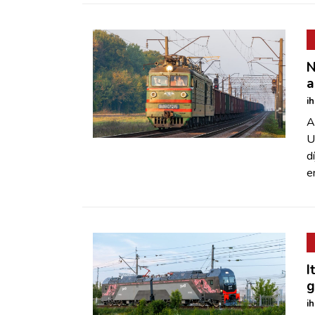
N
a
i
A
U
d
e
I
g
i