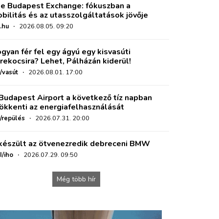
e Budapest Exchange: fókuszban a
bilitás és az utasszolgáltatások jövője
.hu
·
2026.08.05. 09:20
gyan fér fel egy ágyú egy kisvasúti
rekocsira? Lehet, Pálházán kiderül!
/vasút
·
2026.08.01. 17:00
Budapest Airport a következő tíz napban
ökkenti az energiafelhasználását
o/repülés
·
2026.07.31. 20:00
készült az ötvenezredik debreceni BMW
I/iho
·
2026.07.29. 09:50
Még több hír