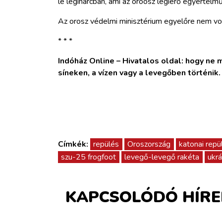
le légiharcban, ami az oroösz légierő egyértelmű
Az orosz védelmi minisztérium egyelőre nem vo
* * *
Indóház Online – Hivatalos oldal: hogy ne ma
síneken, a vízen vagy a levegőben történik
Címkék:
repülés
Oroszország
katonai repü
szu-25 frogfoot
levegő-levegő rakéta
ukrá
KAPCSOLÓDÓ HÍRE