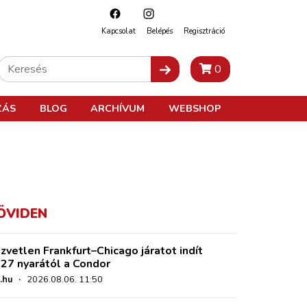
Kapcsolat
Belépés
Regisztráció
0
ZÁS
BLOG
ARCHÍVUM
WEBSHOP
ÖVIDEN
zvetlen Frankfurt–Chicago járatot indít
27 nyarától a Condor
.hu
·
2026.08.06. 11:50