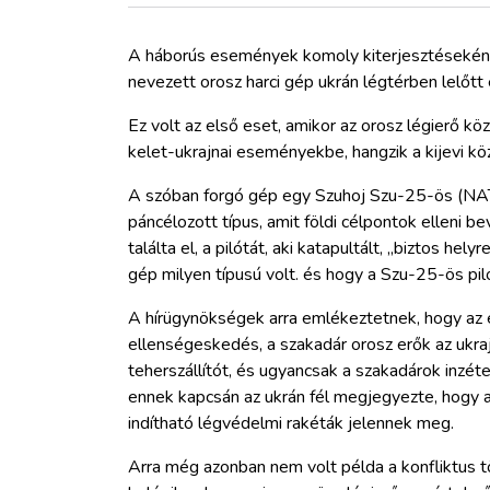
ZÖLDÚT
A háborús események komoly kiterjesztéseként
HAJÓZÁS
nevezett orosz harci gép ukrán légtérben lelőtt 
Ez volt az első eset, amikor az orosz légierő k
BLOG
kelet-ukrajnai eseményekbe, hangzik a kijevi k
A szóban forgó gép egy Szuhoj Szu-25-ös (NAT
ARCHÍVUM
páncélozott típus, amit földi célpontok elleni 
találta el, a pilótát, aki katapultált, „biztos he
WEBSHOP
gép milyen típusú volt. és hogy a Szu-25-ös pil
A hírügynökségek arra emlékeztetnek, hogy az e
BELÉPÉS
ellenségeskedés, a szakadár orosz erők az ukraj
teherszállítót, és ugyancsak a szakadárok inzét
ennek kapcsán az ukrán fél megjegyezte, hogy a
REGISZTRÁCIÓ
indítható légvédelmi rakéták jelennek meg.
Arra még azonban nem volt példa a konfliktus tö