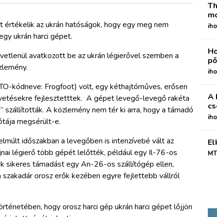
Th
mo
 értékelik az ukrán hatóságok, hogy egy meg nem
iho
egy ukrán harci gépet.
Ho
özvetlenül avatkozott be az ukrán légierővel szemben a
pő
özlemény.
iho
O-kódneve: Frogfoot) volt, egy kéthajtóműves, erősen
A 
bevetésekre fejlesztetttek. A gépet levegő-levegő rakéta
cs
lyre” szállították. A közlemény nem tér ki arra, hogy a támadó
ih
ótája megsérült-e.
lmúlt időszakban a levegőben is intenzívebé vált az
El
nai légierő több gépét lelőtték, például egy Il-76-os
MT
ek sikeres támadást egy An-26-os szállítógép ellen,
 szakadár orosz erők kezében egyre fejlettebb vállról
rténetében, hogy orosz harci gép ukrán harci gépet lőjjön