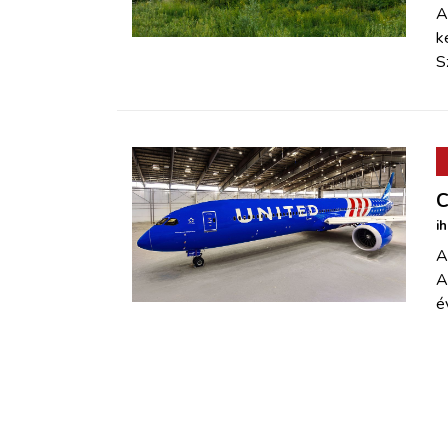
A
k
S
C
i
A
A
é