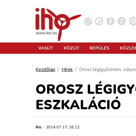
VASÚT
VASÚT
KÖZÚT
REPÜLÉS
KÖZLE
KÖZÚT
Kezdőlap
Hírek
Orosz légigyőzelem, súlyos
REPÜLÉS
OROSZ LÉGIGY
ESZKALÁCIÓ
KÖZLEKEDÉSFEJLESZTÉS
ELLÁTÁSI LÁNC
iho
·
2014.07.17. 16:12