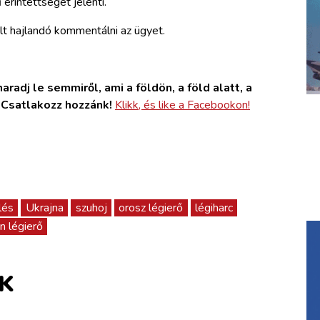
 érintettségét jelenti.
lt hajlandó kommentálni az ügyet.
radj le semmiről, ami a földön, a föld alatt, a
. Csatlakozz hozzánk!
Klikk, és like a Facebookon!
lés
Ukrajna
szuhoj
orosz légierő
légiharc
n légierő
K