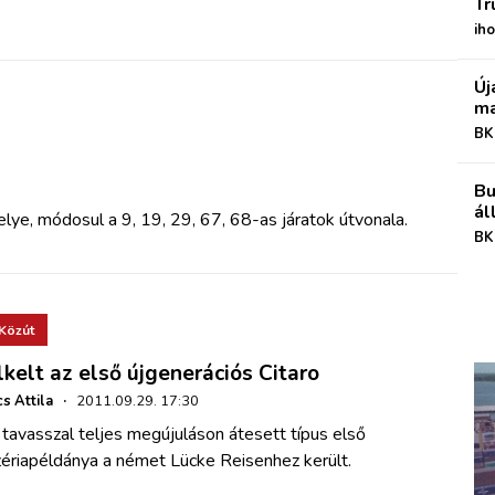
Tr
iho
Új
ma
BK
Bu
ál
elye, módosul a 9, 19, 29, 67, 68-as járatok útvonala.
BK
Közút
lkelt az első újgenerációs Citaro
s Attila
·
2011.09.29. 17:30
tavasszal teljes megújuláson átesett típus első
zériapéldánya a német Lücke Reisenhez került.