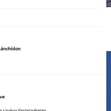
 Lánchídon
lve
em szivárog Pesterzsébeten.