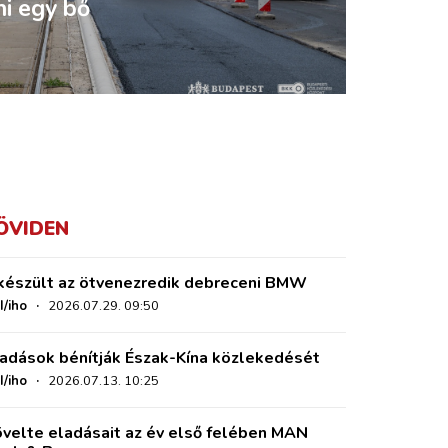
ni egy bő
ÖVIDEN
készült az ötvenezredik debreceni BMW
I/iho
·
2026.07.29. 09:50
adások bénítják Észak-Kína közlekedését
I/iho
·
2026.07.13. 10:25
velte eladásait az év első felében MAN