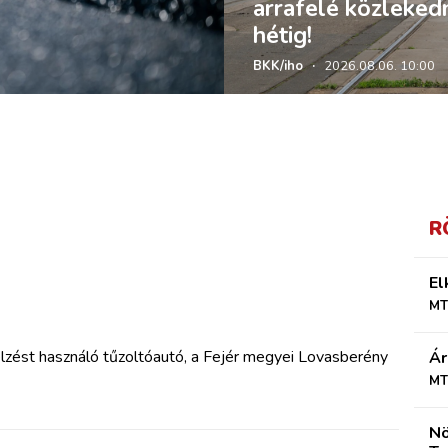
arrafelé közleked
hétig!
BKK/iho
·
2026.08.06. 10:00
R
El
MT
lzést használó tűzoltóautó, a Fejér megyei Lovasberény
Ár
MT
Nö