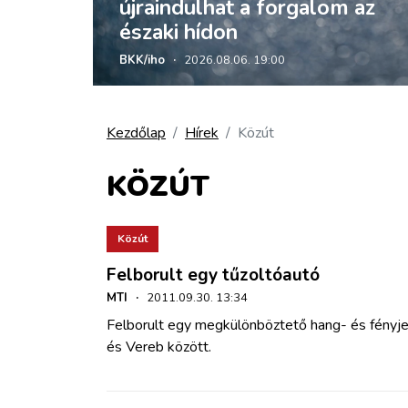
újraindulhat a forgalom az
ZÖLDÚT
északi hídon
HAJÓZÁS
BKK/iho
·
2026.08.06. 19:00
BLOG
Kezdőlap
Hírek
Közút
ARCHÍVUM
KÖZÚT
WEBSHOP
Közút
Felborult egy tűzoltóautó
BELÉPÉS
MTI
·
2011.09.30. 13:34
Felborult egy megkülönböztető hang- és fényje
REGISZTRÁCIÓ
és Vereb között.