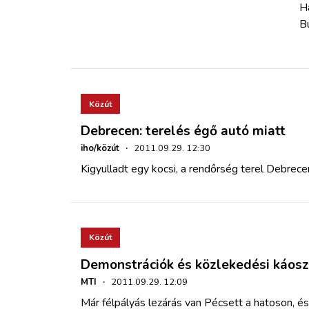
H
Bu
Közút
Debrecen: terelés égő autó miatt
iho/közút
·
2011.09.29. 12:30
Kigyulladt egy kocsi, a rendőrség terel Debrece
Közút
Demonstrációk és közlekedési káosz
MTI
·
2011.09.29. 12:09
Már félpályás lezárás van Pécsett a hatoson, és