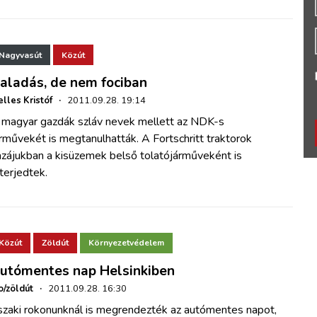
Nagyvasút
Közút
aladás, de nem fociban
lles Kristóf
·
2011.09.28. 19:14
 magyar gazdák
szláv
nevek
mellett az NDK-s
rművekét is megtanulhatták. A Fortschritt traktorok
azájukban a kisüzemek belső tolatójárműveként is
terjedtek.
Közút
Zöldút
Környezetvédelem
utómentes nap Helsinkiben
o/zöldút
·
2011.09.28. 16:30
szaki rokonunknál is megrendezték az autómentes napot,