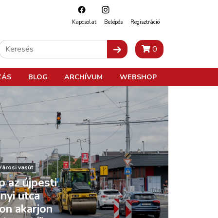
Kapcsolat
Belépés
Regisztráció
0
ZÁS
BLOG
ARCHÍVUM
WEBSHOP
Városi vasút
 az újpesti
nyi utca
yon akarjon