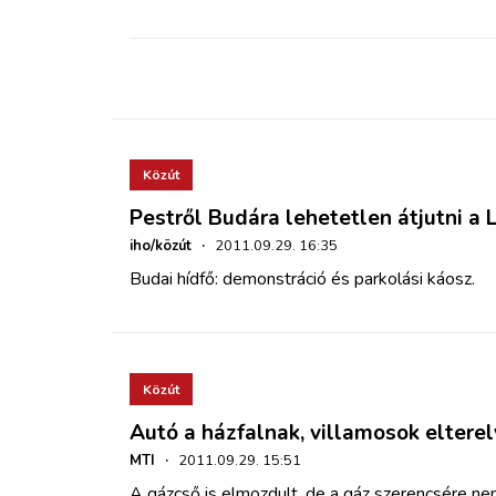
Közút
Pestről Budára lehetetlen átjutni a
iho/közút
·
2011.09.29. 16:35
Budai hídfő: demonstráció és parkolási káosz.
Közút
Autó a házfalnak, villamosok eltere
MTI
·
2011.09.29. 15:51
A gázcső is elmozdult, de a gáz szerencsére n