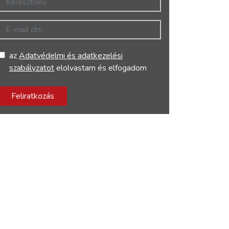
E-mail cím
az
Adatvédelmi és adatkezelési
szabályzatot
elolvastam és elfogadom
Feliratkozás