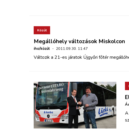
Közút
Megállóhely változások Miskolcon
iho/közút
·
2011.09.30. 11:47
Változik a 21-es járatok Újgyőri főtér megállóh
E
Ác
A 
s