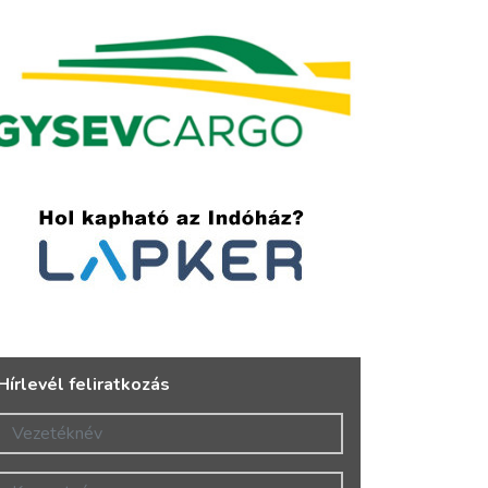
Hírlevél feliratkozás
Vezetéknév
Keresztnév