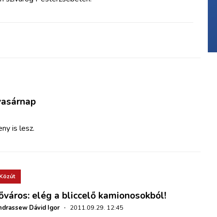
vasárnap
y is lesz.
Közút
őváros: elég a bliccelő kamionosokból!
drassew Dávid Igor
·
2011.09.29. 12:45