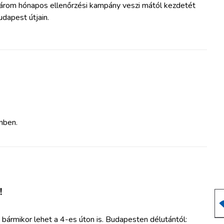
árom hónapos ellenőrzési kampány veszi mától kezdetét
dapest útjain.
nben.
!
 bármikor lehet a 4-es úton is. Budapesten délutántól: