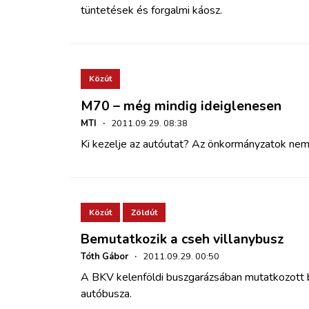
tüntetések és forgalmi káosz.
Közút
M70 – még mindig ideiglenesen
MTI
·
2011.09.29. 08:38
Ki kezelje az autóutat? Az önkormányzatok nem 
Közút
Zöldút
Bemutatkozik a cseh villanybusz
Tóth Gábor
·
2011.09.29. 00:50
A BKV kelenföldi buszgarázsában mutatkozott 
autóbusza.