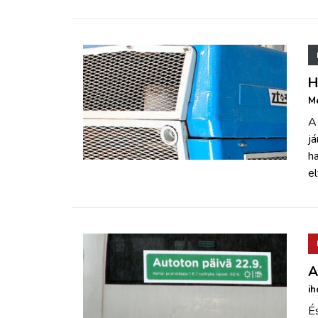
H
Me
A
já
h
el
A
ih
É