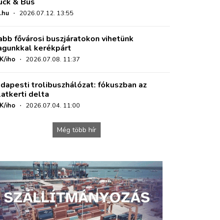
uck & Bus
.hu
·
2026.07.12. 13:55
abb fővárosi buszjáratokon vihetünk
gunkkal kerékpárt
K/iho
·
2026.07.08. 11:37
dapesti trolibuszhálózat: fókuszban az
latkerti delta
K/iho
·
2026.07.04. 11:00
Még több hír