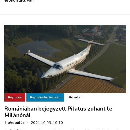
érték alatt van.
Repülés
Repülésbiztonság
Röviden
Romániában bejegyzett Pilatus zuhant le
Milánónál
iho/repülés
·
2021.10.03. 19:10