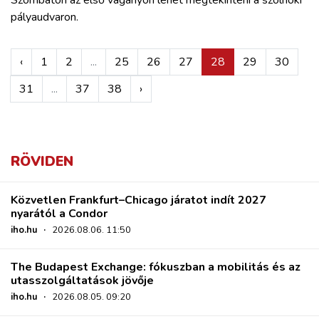
Szombaton az első vágányon lehet megtekinteni a szolnoki
pályaudvaron.
‹
1
2
...
25
26
27
28
29
30
31
...
37
38
›
RÖVIDEN
Közvetlen Frankfurt–Chicago járatot indít 2027
nyarától a Condor
iho.hu
·
2026.08.06. 11:50
The Budapest Exchange: fókuszban a mobilitás és az
utasszolgáltatások jövője
iho.hu
·
2026.08.05. 09:20