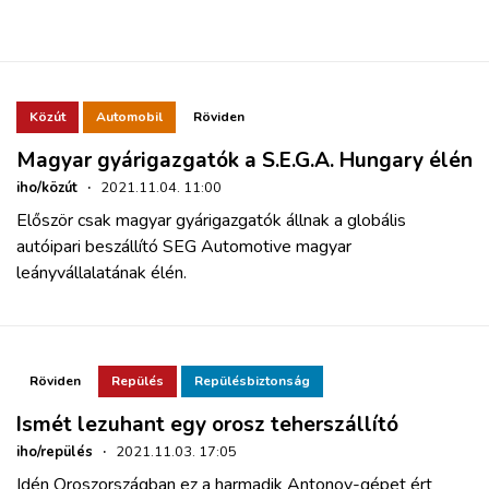
Közút
Automobil
Röviden
Magyar gyárigazgatók a S.E.G.A. Hungary élén
iho/közút
·
2021.11.04. 11:00
Először csak magyar gyárigazgatók állnak a globális
autóipari beszállító SEG Automotive magyar
leányvállalatának élén.
Röviden
Repülés
Repülésbiztonság
Ismét lezuhant egy orosz teherszállító
iho/repülés
·
2021.11.03. 17:05
Idén Oroszországban ez a harmadik Antonov-gépet ért