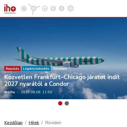
VASÚT
Kosár megtekintése
KÖZÚT
Repülés
Légiközlekedés
Röviden
Közvetlen Frankfurt–Chicago járatot indít
REPÜLÉS
2027 nyarától a Condor
iho.hu
·
2026.08.06. 11:50
KÖZLEKEDÉSFEJLESZTÉS
ELLÁTÁSI LÁNC
Kezdőlap
Hírek
Röviden