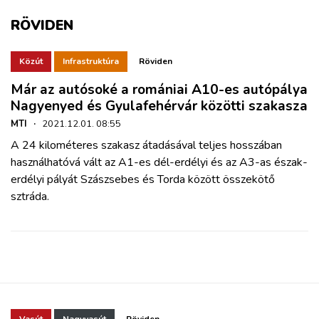
ZÖLDÚT
RÖVIDEN
HAJÓZÁS
Közút
Infrastruktúra
Röviden
Már az autósoké a romániai A10-es autópálya
BLOG
Nagyenyed és Gyulafehérvár közötti szakasza
MTI
·
2021.12.01. 08:55
ARCHÍVUM
A 24 kilométeres szakasz átadásával teljes hosszában
használhatóvá vált az A1-es dél-erdélyi és az A3-as észak-
WEBSHOP
erdélyi pályát Szászsebes és Torda között összekötő
sztráda.
BELÉPÉS
REGISZTRÁCIÓ
Vasút
Nagyvasút
Röviden