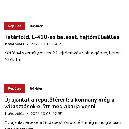
Repülés
Röviden
Tatárföld, L-410-es baleset, hajtóműleállás
iho/repülés
·
2021.10.10. 09:55
Kétfőnyi személyzet és 21 ejtőernyős volt a gépen, heten
élték túl.
Repülés
Röviden
Új ajánlat a repülőtérért: a kormány még a
választások előtt meg akarja venni
iho/repülés
·
2021.10.08. 12:35
Az ajánlat értéke a Budapest Airportért még mindig a piaci