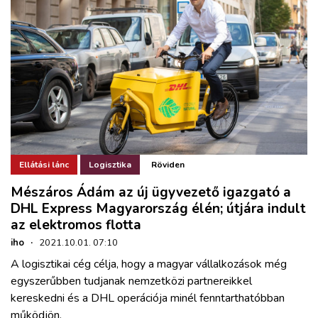
Ellátási lánc
Logisztika
Röviden
Mészáros Ádám az új ügyvezető igazgató a
DHL Express Magyarország élén; útjára indult
az elektromos flotta
iho
·
2021.10.01. 07:10
A logisztikai cég célja, hogy a magyar vállalkozások még
egyszerűbben tudjanak nemzetközi partnereikkel
kereskedni és a DHL operációja minél fenntarthatóbban
működjön.