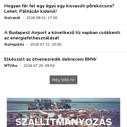
Hogyan fér fel egy ágyú egy kisvasúti pőrekocsira?
Lehet, Pálházán kiderül!
iho/vasút
·
2026.08.01. 17:00
A Budapest Airport a következő tíz napban csökkenti
az energiafelhasználását
iho/repülés
·
2026.07.31. 20:00
Elkészült az ötvenezredik debreceni BMW
MTI/iho
·
2026.07.29. 09:50
Még több hír