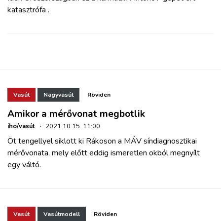
katasztrófa .
Vasút
Nagyvasút
Röviden
Amikor a mérővonat megbotlik
iho/vasút
·
2021.10.15. 11:00
Öt tengellyel siklott ki Rákoson a MÁV síndiagnosztikai
mérővonata, mely előtt eddig ismeretlen okból megnyílt
egy váltó.
Vasút
Vasútmodell
Röviden