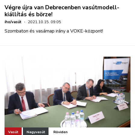
Végre újra van Debrecenben vasútmodell-
kiállítás és börze!
iho/vasút
·
2021.10.15. 09:05
Szombaton és vasárnap irány a VOKE-központ!
Vasút
Nagyvasút
Röviden