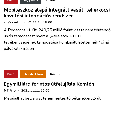
Mobileszköz alapú integrált vasúti teherkocsi
követési információs rendszer
iho/vasút
·
2021.11.13. 18:00
A Pegaconsult Kft. 240,25 millió forint vissza nem térítendő
uniós támogatást nyert a „Vállalatok K+F+I
tevékenységének támogatása kombinált hiteltermék” című
pályázati kiíráson.
Közút
Infrastruktúra
Röviden
Egymilliárd forintos útfelújítás Komlón
MTI/iho
·
2021.11.11. 10:05
Megújulhat belvárost tehermentesítő bétai elkerülő út.