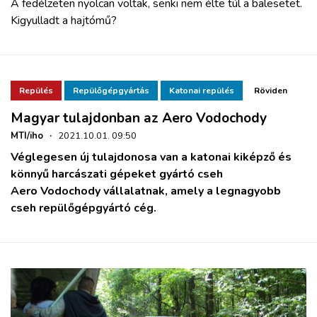
A fedélzeten nyolcan voltak, senki nem élte túl a balesetet.
Kigyulladt a hajtómű?
Repülés
Repülőgépgyártás
Katonai repülés
Röviden
Magyar tulajdonban az Aero Vodochody
MTI/iho
·
2021.10.01. 09:50
Véglegesen új tulajdonosa van a katonai kiképző és
könnyű harcászati gépeket gyártó cseh
Aero Vodochody vállalatnak, amely a legnagyobb
cseh repülőgépgyártó cég.