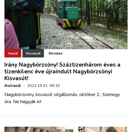
Vasút
Kisvasút
Röviden
Irány Nagybörzsöny! Száztizenhárom éves a
tizenkilenc éve újraindult Nagybörzsönyi
Kisvasút!
iho/vasút
·
2021.10.01. 08:15
Nagybörzsöny, kisvasút végállomás, október 2., tizenegy
óra. Ne hagyják ki!