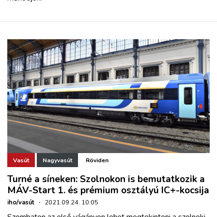
Vasút
Nagyvasút
Röviden
Turné a síneken: Szolnokon is bemutatkozik a
MÁV-Start 1. és prémium osztályú IC+-kocsija
iho/vasút
·
2021.09.24. 10:05