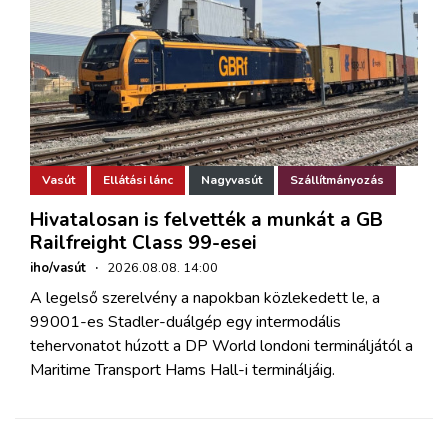
Vasút
Ellátási lánc
Nagyvasút
Szállítmányozás
Hivatalosan is felvették a munkát a GB
Railfreight Class 99-esei
iho/vasút
·
2026.08.08. 14:00
A legelső szerelvény a napokban közlekedett le, a
99001-es Stadler-duálgép egy intermodális
tehervonatot húzott a DP World londoni termináljától a
Maritime Transport Hams Hall-i termináljáig.