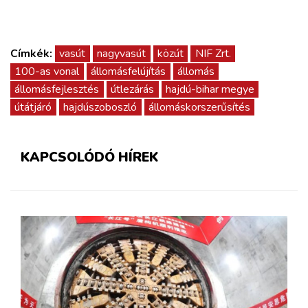
Címkék:
vasút
nagyvasút
közút
NIF Zrt.
100-as vonal
állomásfelújítás
állomás
állomásfejlesztés
útlezárás
hajdú-bihar megye
útátjáró
hajdúszoboszló
állomáskorszerűsítés
KAPCSOLÓDÓ HÍREK