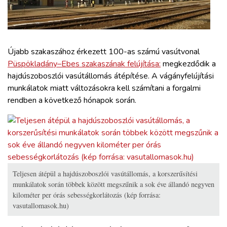
ZÖLDÚT
HAJÓZÁS
Újabb szakaszához érkezett 100-as számú vasútvonal
BLOG
Püspökladány–Ebes szakaszának felújítása:
megkezdődik a
hajdúszoboszlói vasútállomás átépítése. A vágányfelújítási
munkálatok miatt változásokra kell számítani a forgalmi
ARCHÍVUM
rendben a következő hónapok során.
WEBSHOP
BELÉPÉS
Teljesen átépül a hajdúszoboszlói vasútállomás, a korszerűsítési
REGISZTRÁCIÓ
munkálatok során többek között megszűnik a sok éve állandó negyven
kilométer per órás sebességkorlátozás (kép forrása:
vasutallomasok.hu)