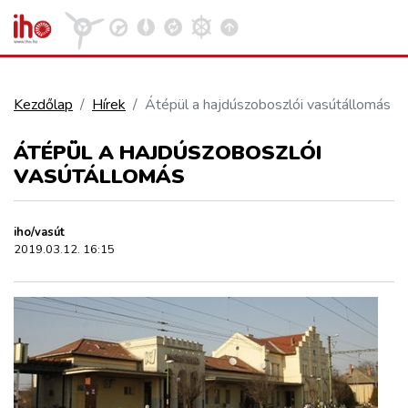
Kezdőlap
Hírek
Átépül a hajdúszoboszlói vasútállomás
VASÚT
ÁTÉPÜL A HAJDÚSZOBOSZLÓI
Kosár megtekintése
VASÚTÁLLOMÁS
KÖZÚT
iho/vasút
REPÜLÉS
2019.03.12. 16:15
KÖZLEKEDÉSFEJLESZTÉS
ELLÁTÁSI LÁNC