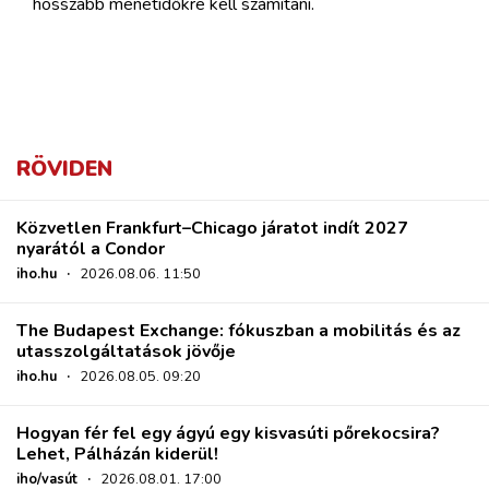
hosszabb menetidőkre kell számítani.
RÖVIDEN
Közvetlen Frankfurt–Chicago járatot indít 2027
nyarától a Condor
iho.hu
·
2026.08.06. 11:50
The Budapest Exchange: fókuszban a mobilitás és az
utasszolgáltatások jövője
iho.hu
·
2026.08.05. 09:20
Hogyan fér fel egy ágyú egy kisvasúti pőrekocsira?
Lehet, Pálházán kiderül!
iho/vasút
·
2026.08.01. 17:00