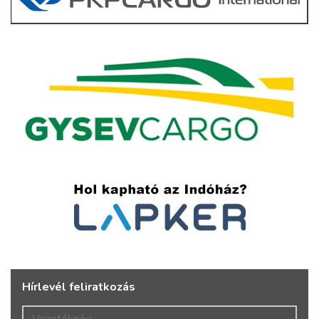
Hírlevél feliratkozás
Vezetéknév