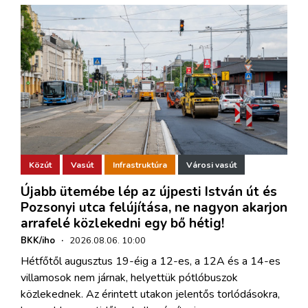
Közút
Vasút
Infrastruktúra
Városi vasút
Újabb ütemébe lép az újpesti István út és
Pozsonyi utca felújítása, ne nagyon akarjon
arrafelé közlekedni egy bő hétig!
BKK/iho
·
2026.08.06. 10:00
Hétfőtől augusztus 19-éig a 12-es, a 12A és a 14-es
villamosok nem járnak, helyettük pótlóbuszok
közlekednek. Az érintett utakon jelentős torlódásokra,