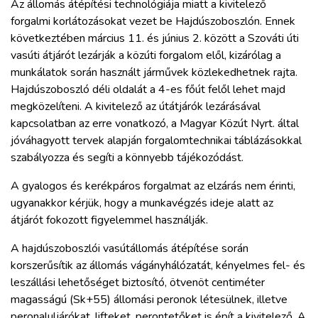
Az állomás átépítési technológiája miatt a kivitelező
forgalmi korlátozásokat vezet be Hajdúszoboszlón. Ennek
következtében március 11. és június 2. között a Szováti úti
vasúti átjárót lezárják a közúti forgalom elől, kizárólag a
munkálatok során használt járművek közlekedhetnek rajta.
Hajdúszoboszló déli oldalát a 4-es főút felől lehet majd
megközelíteni. A kivitelező az útátjárók lezárásával
kapcsolatban az erre vonatkozó, a Magyar Közút Nyrt. által
jóváhagyott tervek alapján forgalomtechnikai táblázásokkal
szabályozza és segíti a könnyebb tájékozódást.
A gyalogos és kerékpáros forgalmat az elzárás nem érinti,
ugyanakkor kérjük, hogy a munkavégzés ideje alatt az
átjárót fokozott figyelemmel használják.
A hajdúszoboszlói vasútállomás átépítése során
korszerűsítik az állomás vágányhálózatát, kényelmes fel- és
leszállási lehetőséget biztosító, ötvenöt centiméter
magasságú (Sk+55) állomási peronok létesülnek, illetve
peronaluljárókat, lifteket, perontetőket is épít a kivitelező. A