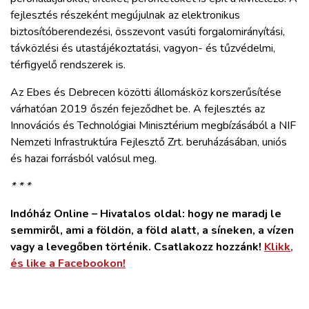
fejlesztés részeként megújulnak az elektronikus
biztosítóberendezési, összevont vasúti forgalomirányítási,
távközlési és utastájékoztatási, vagyon- és tűzvédelmi,
térfigyelő rendszerek is.
Az Ebes és Debrecen közötti állomásköz korszerűsítése
várhatóan 2019 őszén fejeződhet be. A fejlesztés az
Innovációs és Technológiai Minisztérium megbízásából a NIF
Nemzeti Infrastruktúra Fejlesztő Zrt. beruházásában, uniós
és hazai forrásból valósul meg.
* * *
Indóház Online – Hivatalos oldal: hogy ne maradj le
semmiről, ami a földön, a föld alatt, a síneken, a vízen
vagy a levegőben történik. Csatlakozz hozzánk!
Klikk,
és like a Facebookon!