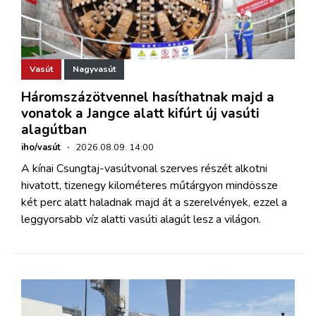
Vasút
Nagyvasút
Háromszázötvennel hasíthatnak majd a
vonatok a Jangce alatt kifúrt új vasúti
alagútban
iho/vasút
·
2026.08.09. 14:00
A kínai Csungtaj-vasútvonal szerves részét alkotni
hivatott, tizenegy kilométeres műtárgyon mindössze
két perc alatt haladnak majd át a szerelvények, ezzel a
leggyorsabb víz alatti vasúti alagút lesz a világon.