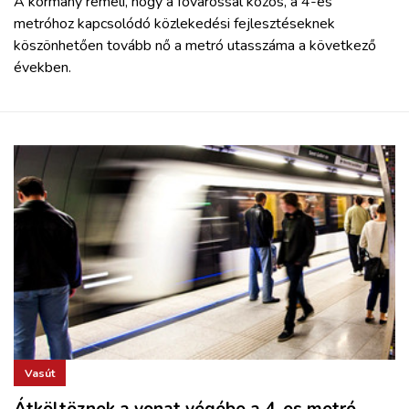
A kormány reméli, hogy a fővárossal közös, a 4-es
metróhoz kapcsolódó közlekedési fejlesztéseknek
köszönhetően tovább nő a metró utasszáma a következő
években.
Vasút