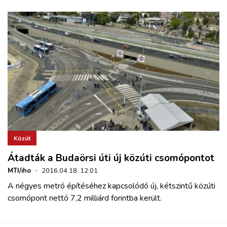
Közút
Átadták a Budaörsi úti új közúti csomópontot
MTI/iho
·
2016.04.18. 12:01
A négyes metró építéséhez kapcsolódó
új, kétszintű közúti
csomópont
nettó 7,2 milliárd forintba került.