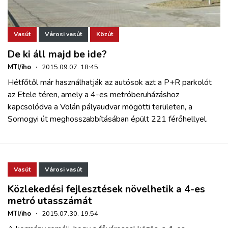
Vasút
Városi vasút
Közút
De ki áll majd be ide?
MTI/iho
·
2015.09.07. 18:45
Hétfőtől már használhatják az autósok azt a P+R parkolót
az Etele téren, amely a 4-es metróberuházáshoz
kapcsolódva a Volán pályaudvar mögötti területen, a
Somogyi út meghosszabbításában épült 221 férőhellyel.
Vasút
Városi vasút
Közlekedési fejlesztések növelhetik a 4-es
metró utasszámát
MTI/iho
·
2015.07.30. 19:54