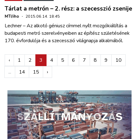
Tárlat a metrón – 2. rész: a szecesszió zsenije
MTI/iho
·
2015.06.14. 18:45
Lechner – Az alkotó géniusz címmel nyílt mozgókiállítás a
budapesti metró szerelvényeiben az építész születésének
170. évfordulója és a szecesszió világnapja alkalmából.
‹
1
2
3
4
5
6
7
8
9
10
...
14
15
›