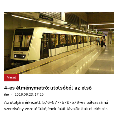
ZÖLDÚT
HAJÓZÁS
BLOG
ARCHÍVUM
WEBSHOP
Vasút
BELÉPÉS
4-es élménymetró: utolsóból az első
iho
·
2016.06.23. 17:25
REGISZTRÁCIÓ
Az utoljára érkezett, 576-577-578-579-es pályaszámú
szerelvény vezetőfülkéjének falát távolították el először.