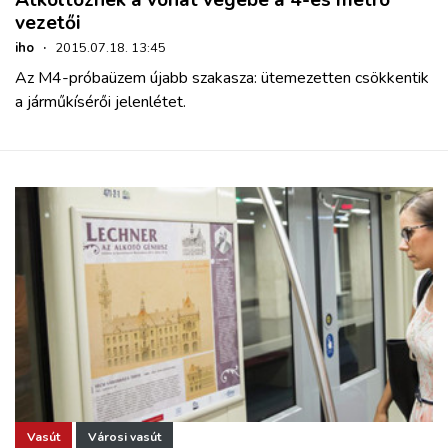
Átköltöznek a vonat végébe a 4-es metró
vezetői
iho
·
2015.07.18. 13:45
Az M4-próbaüzem újabb szakasza: ütemezetten csökkentik
a járműkísérői jelenlétet.
Vasút
Városi vasút