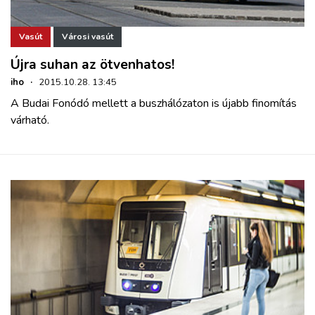
Vasút
Városi vasút
Újra suhan az ötvenhatos!
iho
·
2015.10.28. 13:45
A Budai Fonódó mellett a buszhálózaton is újabb finomítás
várható.