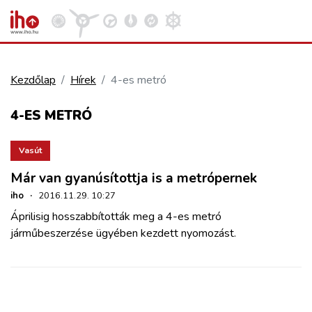
Kezdőlap
Hírek
4-es metró
VASÚT
4-ES METRÓ
Kosár megtekintése
KÖZÚT
Vasút
Már van gyanúsítottja is a metrópernek
REPÜLÉS
iho
·
2016.11.29. 10:27
Áprilisig hosszabbították meg a 4-es metró
KÖZLEKEDÉSFEJLESZTÉS
járműbeszerzése ügyében kezdett nyomozást.
ELLÁTÁSI LÁNC