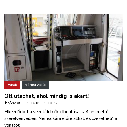
Vasút
Városi vasút
Ott utazhat, ahol mindig is akart!
iho/vasút
·
2016.05.31. 10:22
Elkezdődött a vezetőfülkék elbontása az 4-es metró
szerelvényeiben. Nemsokára előre állhat, és „vezetheti” a
vonatot.