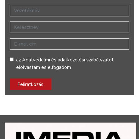
Vezetéknév
Keresztnév
E-mail cím
az
Adatvédelmi és adatkezelési szabályzatot
elolvastam és elfogadom
Feliratkozás