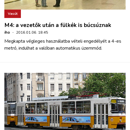
Vasút
M4: a vezetők után a fülkék is búcsúznak
iho
·
2016.01.06. 18:45
Megkapta végleges használatba vételi engedélyét a 4-es
metró, indulhat a valóban automatikus üzemmód.