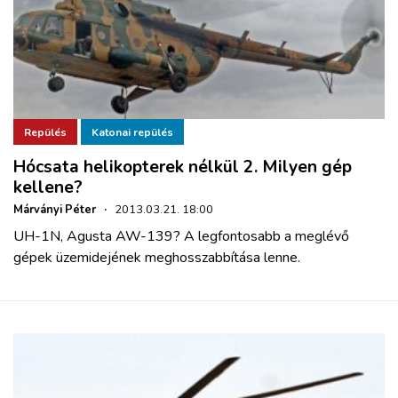
Repülés
Katonai repülés
Hócsata helikopterek nélkül 2. Milyen gép
kellene?
Márványi Péter
·
2013.03.21. 18:00
UH-1N, Agusta AW-139? A legfontosabb a meglévő
gépek üzemidejének meghosszabbítása lenne.