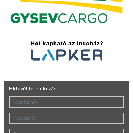
Hírlevél feliratkozás
Vezetéknév
Keresztnév
E-mail cím