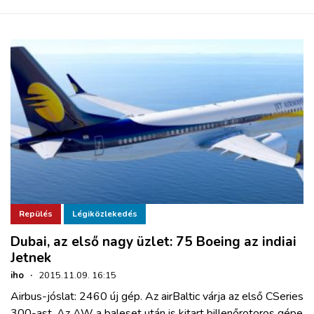
Repülés
Légiközlekedés
Dubai, az első nagy üzlet: 75 Boeing az indiai
Jetnek
iho
·
2015.11.09. 16:15
Airbus-jóslat: 2460 új gép. Az airBaltic várja az első CSeries
300-ast. Az AW a baleset után is kitart billenőrotoros gépe