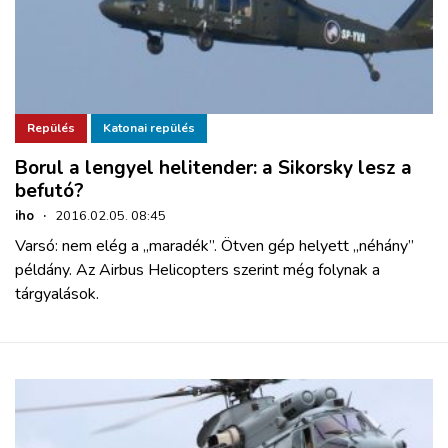
Repülés
Katonai repülés
Borul a lengyel helitender: a Sikorsky lesz a
befutó?
iho
·
2016.02.05. 08:45
Varsó: nem elég a „maradék”. Ötven gép helyett „néhány”
példány. Az Airbus Helicopters szerint még folynak a
tárgyalások.