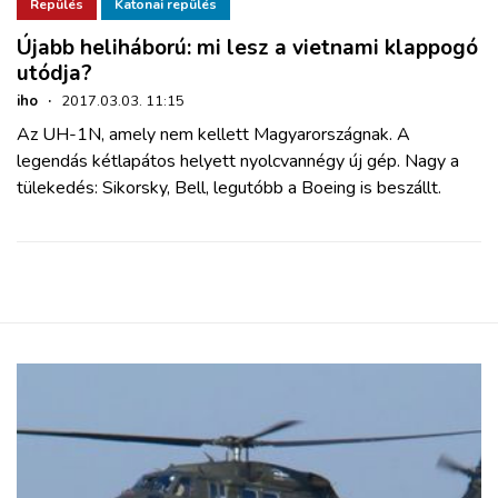
ZÖLDÚT
Repülés
Katonai repülés
Újabb heliháború: mi lesz a vietnami klappogó
utódja?
HAJÓZÁS
iho
·
2017.03.03. 11:15
Az UH-1N, amely nem kellett Magyarországnak. A
BLOG
legendás kétlapátos helyett nyolcvannégy új gép. Nagy a
tülekedés: Sikorsky, Bell, legutóbb a Boeing is beszállt.
ARCHÍVUM
WEBSHOP
BELÉPÉS
REGISZTRÁCIÓ