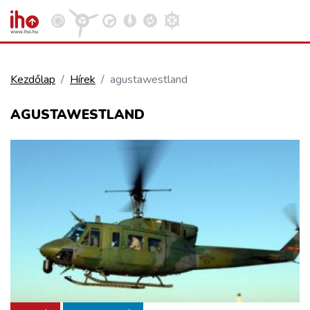
Kezdőlap
Hírek
agustawestland
VASÚT
AGUSTAWESTLAND
Kosár megtekintése
KÖZÚT
REPÜLÉS
KÖZLEKEDÉSFEJLESZTÉS
ELLÁTÁSI LÁNC