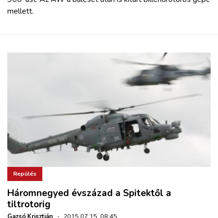
mellett.
Repülés
Háromnegyed évszázad a Spitektől a
tiltrotorig
Gazsó Krisztián
·
2015.07.15. 08:45