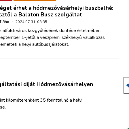
éget érhet a hódmezővásárhelyi buszbalhé:
sztől a Balaton Busz szolgáltat
I/iho
·
2024.07.31. 08:35
z alföldi város közgyűlésének döntése értelmében
zeptember 1-jétől a veszprémi székhelyű vállalkozás
emelteti a helyi autóbuszjáratokat.
gáltatási díját Hódmezővásárhelyen
t kilométerenként 35 forinttal nő a helyi
se.