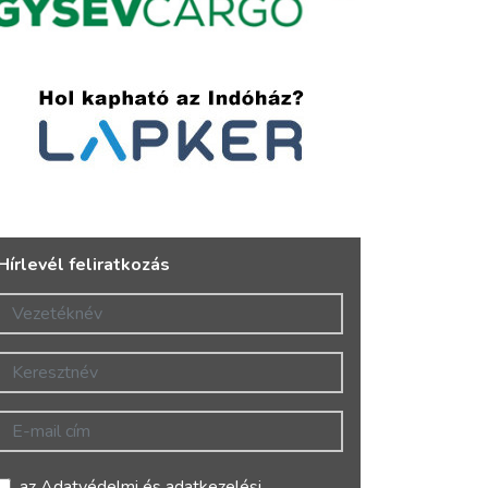
Hírlevél feliratkozás
Vezetéknév
Keresztnév
E-mail cím
az
Adatvédelmi és adatkezelési