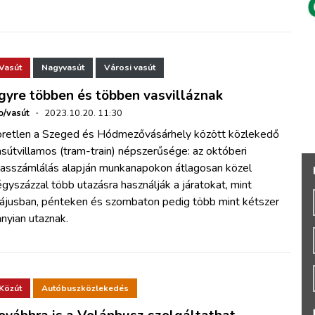
Vasút
Nagyvasút
Városi vasút
gyre többen és többen vasvilláznak
o/vasút
·
2023.10.20. 11:30
öretlen a Szeged és Hódmezővásárhely között közlekedő
sútvillamos (tram-train) népszerűsége: az októberi
tasszámlálás alapján munkanapokon átlagosan közel
gyszázzal több utazásra használják a járatokat, mint
ájusban, pénteken és szombaton pedig több mint kétszer
nyian utaznak.
Közút
Autóbuszközlekedés