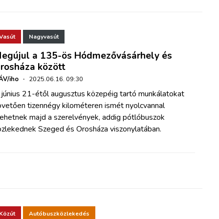
Vasút
Nagyvasút
egújul a 135-ös Hódmezővásárhely és
rosháza között
ÁV/iho
·
2025.06.16. 09:30
 június 21-étől augusztus közepéig tartó munkálatokat
övetően tizennégy kilométeren ismét nyolcvannal
ehetnek majd a szerelvények, addig pótlóbuszok
özlekednek Szeged és Orosháza viszonylatában.
Közút
Autóbuszközlekedés