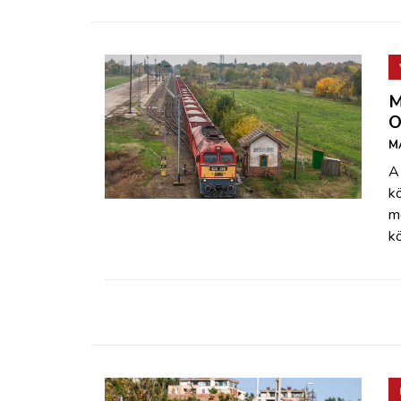
M
O
M
A
k
m
k