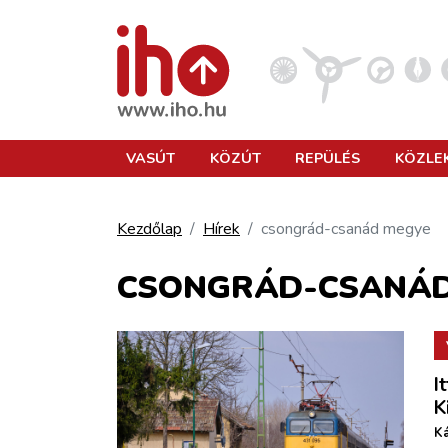
VASÚT
VASÚT
KÖZÚT
REPÜLÉS
KÖZLE
KÖZÚT
Kezdőlap
Hírek
csongrád-csanád megye
REPÜLÉS
CSONGRÁD-CSANÁD
KÖZLEKEDÉSFEJLESZTÉS
I
ELLÁTÁSI LÁNC
K
Ká