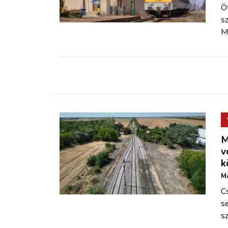
ZÖLDÚT
Öt
s
Má
HAJÓZÁS
BLOG
ARCHÍVUM
WEBSHOP
M
v
BELÉPÉS
k
M
REGISZTRÁCIÓ
C
s
s