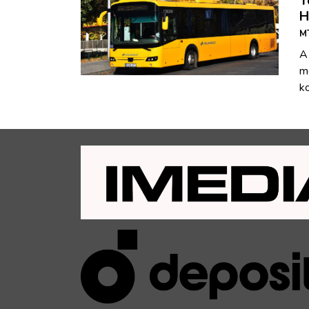
T
H
M
A 
me
ko