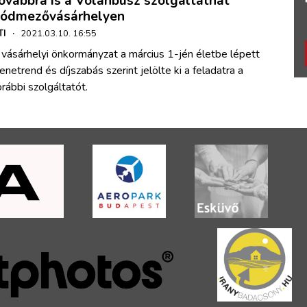
ovábbra is a Volánbusz szolgáltathat
ódmezővásárhelyen
TI
·
2021.03.10. 16:55
vásárhelyi önkormányzat a március 1-jén életbe lépett
netrend és díjszabás szerint jelölte ki a feladatra a
rábbi szolgáltatót.