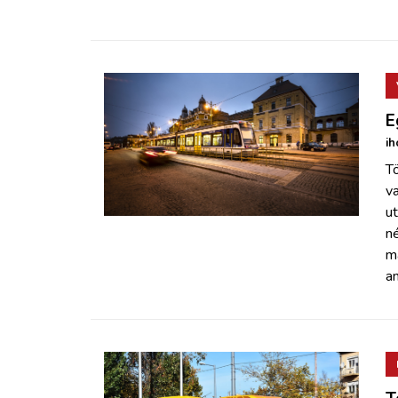
E
ih
T
va
u
né
m
an