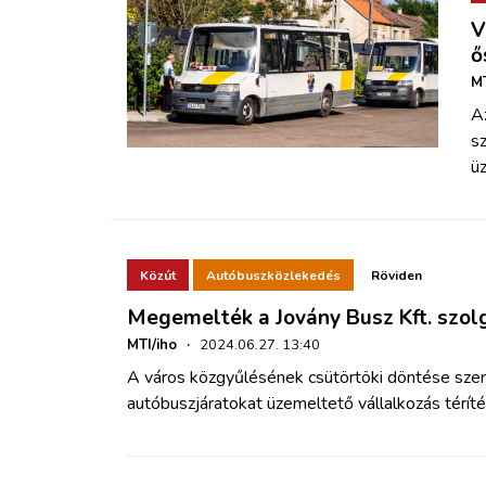
V
ő
MT
A
s
üz
Közút
Autóbuszközlekedés
Röviden
Megemelték a Jovány Busz Kft. szol
MTI/iho
·
2024.06.27. 13:40
A város közgyűlésének csütörtöki döntése szerin
autóbuszjáratokat üzemeltető vállalkozás téríté