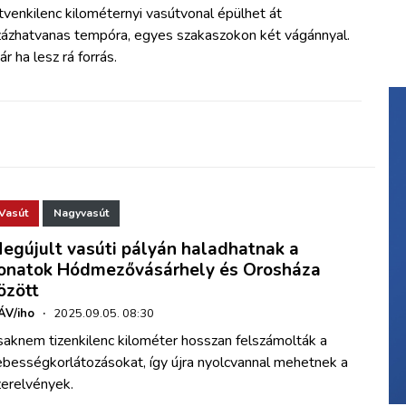
venkilenc kilométernyi vasútvonal épülhet át
zázhatvanas tempóra, egyes szakaszokon két vágánnyal.
r ha lesz rá forrás.
Vasút
Nagyvasút
egújult vasúti pályán haladhatnak a
onatok Hódmezővásárhely és Orosháza
özött
ÁV/iho
·
2025.09.05. 08:30
saknem tizenkilenc kilométer hosszan felszámolták a
ebességkorlátozásokat, így újra nyolcvannal mehetnek a
zerelvények.