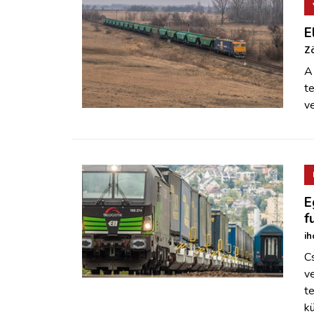
E
Zö
A 
t
ve
E
f
ih
C
v
te
kü