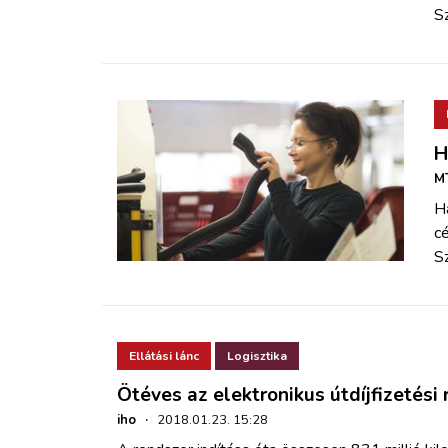
S
H
MT
Ha
c
S
Ellátási lánc
Logisztika
Ötéves az elektronikus útdíjfizetési
iho
·
2018.01.23. 15:28