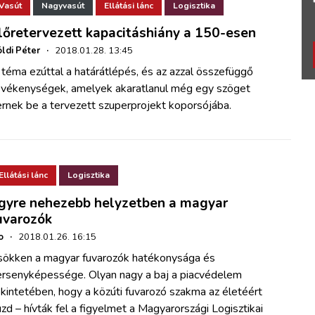
Vasút
Nagyvasút
Ellátási lánc
Logisztika
lőretervezett kapacitáshiány a 150-esen
ldi Péter
·
2018.01.28. 13:45
téma ezúttal a határátlépés, és az azzal összefüggő
evékenységek, amelyek akaratlanul még egy szöget
rnek be a tervezett szuperprojekt koporsójába.
Ellátási lánc
Logisztika
gyre nehezebb helyzetben a magyar
uvarozók
o
·
2018.01.26. 16:15
sökken a magyar fuvarozók hatékonysága és
ersenyképessége. Olyan nagy a baj a piacvédelem
kintetében, hogy a közúti fuvarozó szakma az életéért
zd – hívták fel a figyelmet a Magyarországi Logisztikai