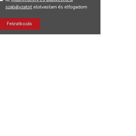
szabályzatot
elolvastam és elfogadom
Feliratkozás