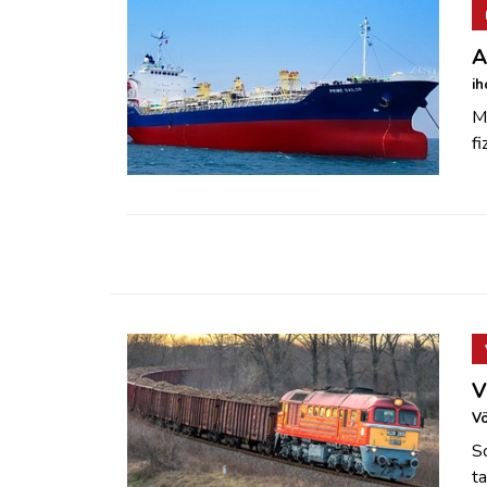
A
ih
Má
fi
V
Vö
So
t