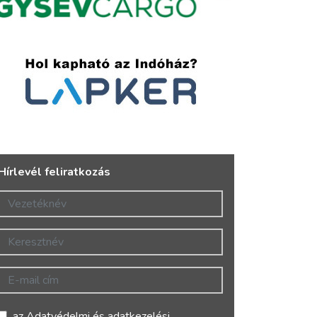
Hírlevél feliratkozás
Vezetéknév
Keresztnév
E-mail cím
az
Adatvédelmi és adatkezelési