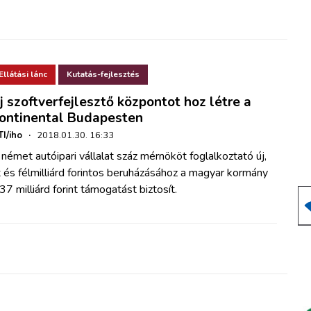
Ellátási lánc
Kutatás-fejlesztés
j szoftverfejlesztő központot hoz létre a
ontinental Budapesten
I/iho
·
2018.01.30. 16:33
német autóipari vállalat száz mérnököt foglalkoztató új,
 és félmilliárd forintos beruházásához
a magyar kormány
37 milliárd forint támogatást biztosít.