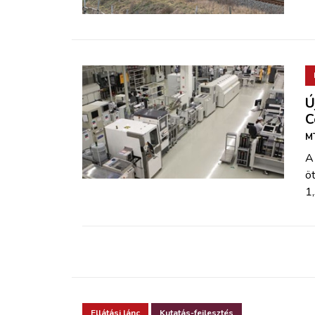
Ú
C
MT
A 
öt
1,
Ellátási lánc
Kutatás-fejlesztés