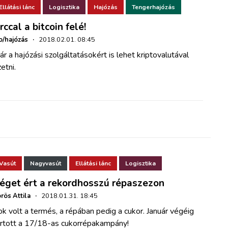
Ellátási lánc
Logisztika
Hajózás
Tengerhajózás
rccal a bitcoin felé!
o/hajózás
·
2018.02.01. 08:45
r a hajózási szolgáltatásokért is lehet kriptovalutával
zetni.
Vasút
Nagyvasút
Ellátási lánc
Logisztika
éget ért a rekordhosszú répaszezon
rös Attila
·
2018.01.31. 18:45
k volt a termés, a répában pedig a cukor. Január végéig
artott a 17/18-as cukorrépakampány!