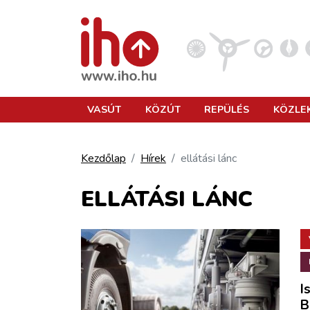
VASÚT
VASÚT
KÖZÚT
REPÜLÉS
KÖZLE
KÖZÚT
Kezdőlap
Hírek
ellátási lánc
REPÜLÉS
ELLÁTÁSI LÁNC
KÖZLEKEDÉSFEJLESZTÉS
ELLÁTÁSI LÁNC
I
B