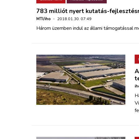
783 milliót nyert kutatás-fejlesztés
MTI/iho
·
2018.01.30. 07:49
Három üzemben indul az állami támogatással m
A
t
ih
Ha
Vi
fe