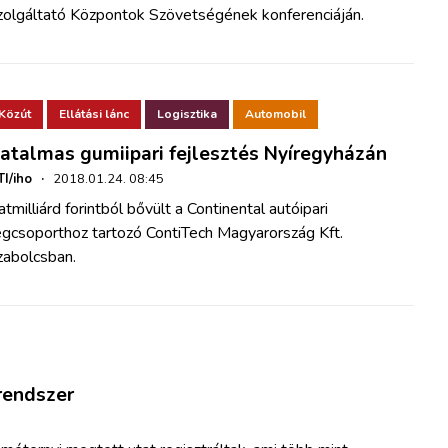
zolgáltató Központok Szövetségének konferenciáján.
Közút
Ellátási lánc
Logisztika
Automobil
atalmas gumiipari fejlesztés Nyíregyházán
I/iho
·
2018.01.24. 08:45
tmilliárd forintból bővült a Continental autóipari
égcsoporthoz tartozó ContiTech Magyarország Kft.
zabolcsban.
 rendszer