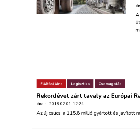
ZÖLDÚT
ih
A
HAJÓZÁS
öt
m
BLOG
ARCHÍVUM
WEBSHOP
Ellátási lánc
Logisztika
Csomagolás
BELÉPÉS
Rekordévet zárt tavaly az Európai 
iho
·
2018.02.01. 12:24
Az új csúcs: a 115,8 millió gyártott és javított r
REGISZTRÁCIÓ