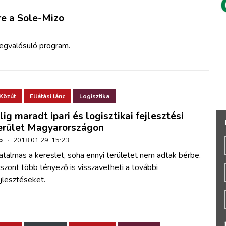
re a Sole-Mizo
egvalósuló program.
Közút
Ellátási lánc
Logisztika
lig maradt ipari és logisztikai fejlesztési
erület Magyarországon
o
·
2018.01.29. 15:23
talmas a kereslet, soha ennyi területet nem adtak bérbe.
szont több tényező is visszavetheti a további
jlesztéseket.