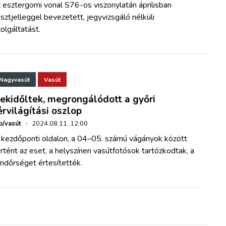
 esztergomi vonal S76-os viszonylatán áprilisban
sztjelleggel bevezetett, jegyvizsgáló nélküli
olgáltatást.
Nagyvasút
Vasút
ekidőltek, megrongálódott a győri
érvilágítási oszlop
o/vasút
·
2024.08.11. 12:00
 kezdőponti oldalon, a 04–05. számú vágányok között
rtént az eset, a helyszínen vasútfotósok tartózkodtak, a
ndőrséget értesítették.