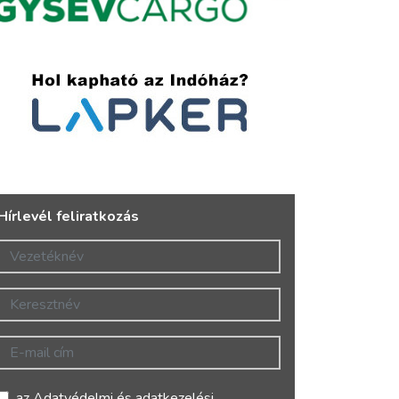
Hírlevél feliratkozás
Vezetéknév
Keresztnév
E-mail cím
az
Adatvédelmi és adatkezelési