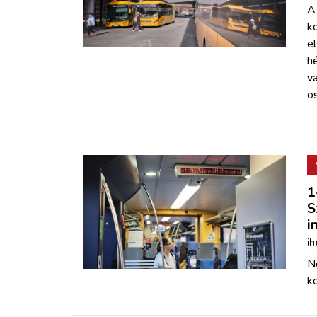
A
k
el
hé
va
ö
1
S
i
ih
N
kö