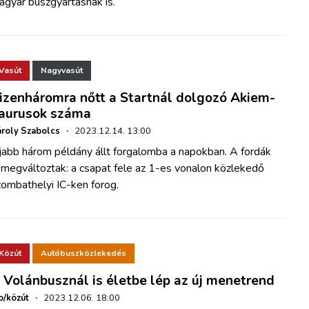
agyar buszgyártásnak is.
Vasút
Nagyvasút
izenháromra nőtt a Startnál dolgozó Akiem-
aurusok száma
roly Szabolcs
·
2023.12.14. 13:00
jabb három példány állt forgalomba a napokban. A fordák
 megváltoztak: a csapat fele az 1-es vonalon közlekedő
ombathelyi IC-ken forog.
Közút
Autóbuszközlekedés
 Volánbusznál is életbe lép az új menetrend
o/közút
·
2023.12.06. 18:00