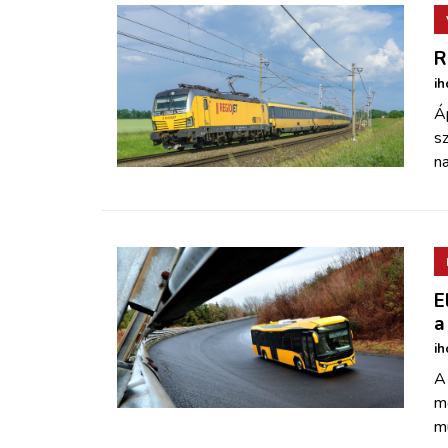
R
ih
Áp
sz
n
E
a
ih
A 
m
m