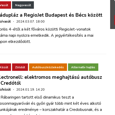
Vasút
Nagyvasút
ádupláz a RegioJet Budapest és Bécs között
o/vasút
·
2024.03.07. 18:00
rilis 4-étől a két főváros közötti RegioJet-vonatok
áma napi nyolcra emelkedik. A jegyértékesítés a mai
apon elkezdődött.
Közút
Zöldút
Autóbuszközlekedés
Alternatív hajtás
lectronell: elektromos meghajtású autóbusz
 Credótól
o/közút
·
2024.01.19. 14:20
Rábaringen tartott első dinamikus teszt a
osonmagyaróvári és győri gyár több mint két éves alkotó
unkájának eredménye – korszakhatár a Credobusnak, és a