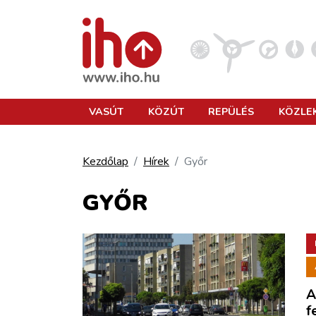
VASÚT
VASÚT
KÖZÚT
REPÜLÉS
KÖZLE
KÖZÚT
Kezdőlap
Hírek
Győr
REPÜLÉS
GYŐR
KÖZLEKEDÉSFEJLESZTÉS
ELLÁTÁSI LÁNC
A
f