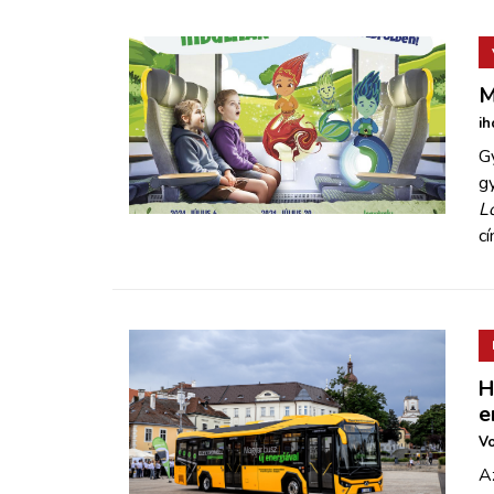
M
ih
G
g
L
c
H
e
Vo
A