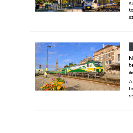
az
te
sz
N
t
ih
A
tö
re