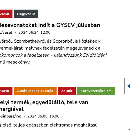
Vasút
Nagyvasút
esevonatokat indít a GYSEV júliusban
o/vasút
·
2024.06.24. 12:00
yőrből, Szombathelyről és Sopronból is közlekedik
yermekjárat, melynek fedélzetén megelevenedik a
okomoncok a fedélzeten - kalandozzunk Zöldföldén!
ímű mesekönyv.
Közút
Autóbuszközlekedés
Zöldút
Környezetvédelem
elyi termék, egyedülálló, tele van
nergiával
lánbusz/iho
·
2024.06.08. 16:00
z első, teljes egészében elektromos meghajtású