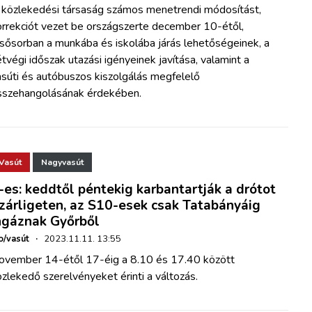
 közlekedési társaság számos menetrendi módosítást,
orrekciót vezet be országszerte december 10-étől,
sősorban a munkába és iskolába járás lehetőségeinek, a
tvégi időszak utazási igényeinek javítása, valamint a
súti és autóbuszos kiszolgálás megfelelő
sszehangolásának érdekében.
Vasút
Nagyvasút
-es: keddtől péntekig karbantartják a drótot
zárligeten, az S10-esek csak Tatabányáig
ngáznak Győrből
o/vasút
·
2023.11.11. 13:55
ovember 14-étől 17-éig a 8.10 és 17.40 között
zlekedő szerelvényeket érinti a változás.