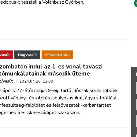
redobus-t teszteli a Volánbusz Győrben.
Vasút
Nagyvasút
Infrastruktúra
zombaton indul az 1-es vonal tavaszi
tómunkálatainak második üteme
o/vasút
·
2024.04.26. 12:00
 április 27-étől május 9-éig tartó időszak során többek
zött vágány- és kitérőszabályozásokat, ágyazatpótlást,
nfeszültség-feloldást és felsővezeték-karbantartást
égeznek a Bicske–Szárliget szakaszon.