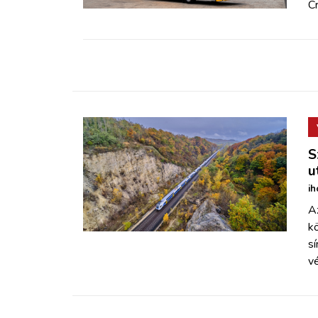
C
S
u
ih
Az
kö
sí
v