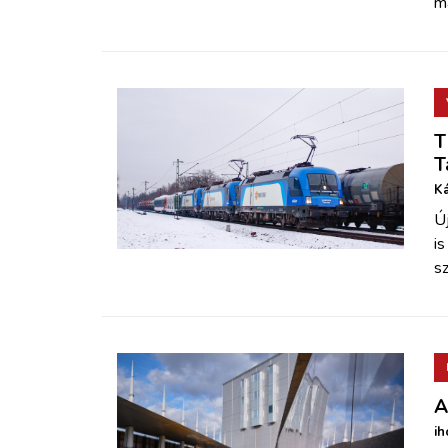
m
T
T
Ká
Ú
is
sz
A
ih