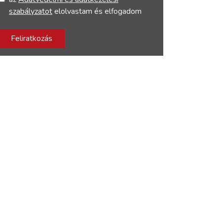
szabályzatot
elolvastam és elfogadom
Feliratkozás