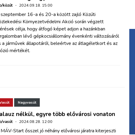
o/közút
·
2024.09.18. 15:00
 szeptember 16-a és 20-a között zajló Közúti
özlekedési Környezetvédelmi Akció során végzett
érések célja, hogy átfogó képet adjon a hazánkban
orgalomban lévő gépkocsiállomány évenkénti változásáról
 a járművek állapotáról, beleértve az átlagéletkort és az
ózió mértékét.
Vasút
Nagyvasút
alauz nélkül, egyre több elővárosi vonaton
o/vasút
·
2024.08.28. 12:00
MÁV-Start ősszel jó néhány elővárosi járatra kiterjeszti