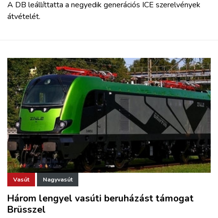
A DB leállíttatta a negyedik generációs ICE szerelvények
átvételét.
Vasút
Nagyvasút
Három lengyel vasúti beruházást támogat
Brüsszel