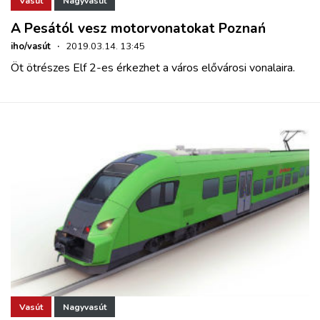
Vasút
Nagyvasút
A Pesától vesz motorvonatokat Poznań
iho/vasút
·
2019.03.14. 13:45
Öt ötrészes Elf 2-es érkezhet a város elővárosi vonalaira.
Vasút
Nagyvasút