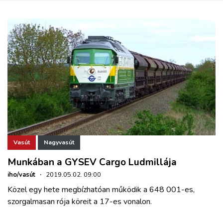
Vasút
Nagyvasút
Munkában a GYSEV Cargo Ludmillája
iho/vasút
·
2019.05.02. 09:00
Közel egy hete megbízhatóan működik a 648 001-es,
szorgalmasan rója köreit a 17-es vonalon.