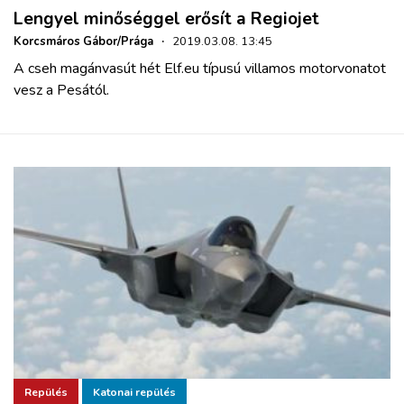
Lengyel minőséggel erősít a Regiojet
Korcsmáros Gábor/Prága
·
2019.03.08. 13:45
A cseh magánvasút hét Elf.eu típusú villamos motorvonatot
vesz a Pesától.
Repülés
Katonai repülés