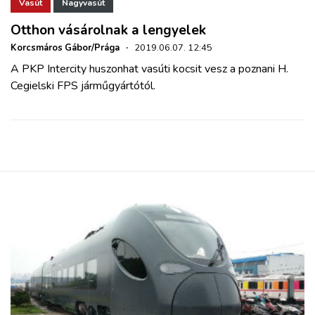
ZÖLDÚT
Vasút
Nagyvasút
Otthon vásárolnak a lengyelek
HAJÓZÁS
Korcsmáros Gábor/Prága
·
2019.06.07. 12:45
A PKP Intercity huszonhat vasúti kocsit vesz a poznani H.
Cegielski FPS járműgyártótól.
BLOG
ARCHÍVUM
WEBSHOP
BELÉPÉS
REGISZTRÁCIÓ