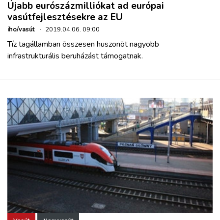
Újabb eurószázmilliókat ad európai
vasútfejlesztésekre az EU
iho/vasút
·
2019.04.06. 09:00
Tíz tagállamban összesen huszonöt nagyobb
infrastrukturális beruházást támogatnak.