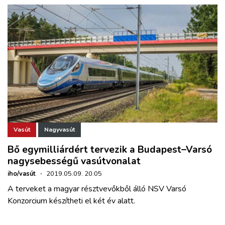
Vasút
Nagyvasút
Bő egymilliárdért tervezik a Budapest–Varsó
nagysebességű vasútvonalat
iho/vasút
·
2019.05.09. 20:05
A terveket a magyar résztvevőkből álló NSV Varsó
Konzorcium készítheti el két év alatt.