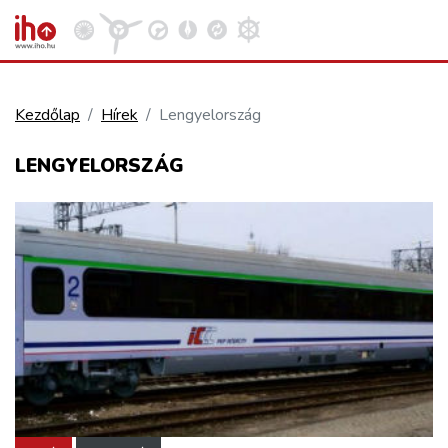
Kezdőlap
Hírek
Lengyelország
VASÚT
LENGYELORSZÁG
Kosár megtekintése
KÖZÚT
REPÜLÉS
KÖZLEKEDÉSFEJLESZTÉS
ELLÁTÁSI LÁNC