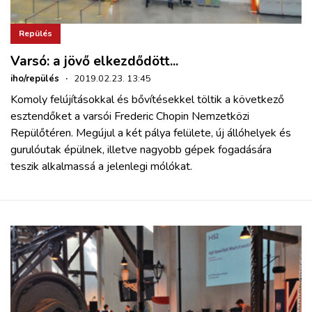
Repülés
Varsó: a jövő elkezdődött...
iho/repülés
·
2019.02.23. 13:45
Komoly felújításokkal és bővítésekkel töltik a következő
esztendőket a varsói Frederic Chopin Nemzetközi
Repülőtéren. Megújul a két pálya felülete, új állóhelyek és
gurulóutak épülnek, illetve nagyobb gépek fogadására
teszik alkalmassá a jelenlegi mólókat.