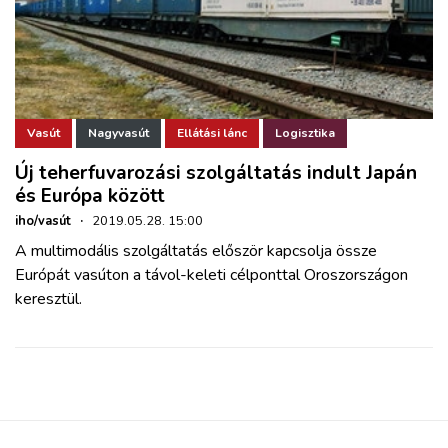
Vasút
Nagyvasút
Ellátási lánc
Logisztika
Új teherfuvarozási szolgáltatás indult Japán
és Európa között
iho/vasút
·
2019.05.28. 15:00
A multimodális szolgáltatás először kapcsolja össze
Európát vasúton a távol-keleti célponttal Oroszországon
keresztül.