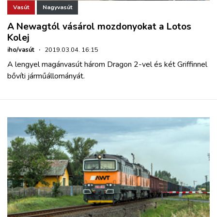
Vasút
Nagyvasút
A Newagtól vásárol mozdonyokat a Lotos
Kolej
iho/vasút
·
2019.03.04. 16:15
A lengyel magánvasút három Dragon 2-vel és két Griffinnel
bővíti járműállományát.