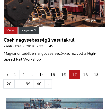
Vasút
Nagyvasút
Cseh nagysebességű vasutakrul
Zöldi Péter
·
2019.02.22. 08:45
Magyar öntödében, angol szervezőkkel. Ez volt a High-
Speed Rail Workshop.
‹
1
2
...
14
15
16
17
18
19
20
...
39
40
›