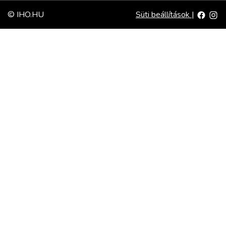
© IHO.HU
Süti beállítások
|