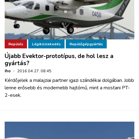
Repülés
Légiközlekedés
Repülőgépgyártás
Újabb Evektor-prototípus, de hol lesz a
gyártás?
iho
·
2016.04.27. 08:45
Kérdőjelek a malajziai partner igazi szándékai dolgában. Jobb
lenne erősebb és modernebb hajtómű, mint a mostani PT-
2-esek.