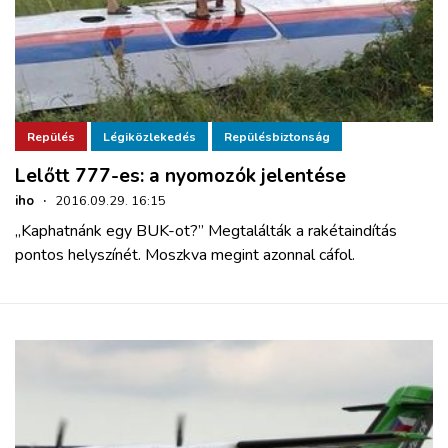
Repülés
Légiközlekedés
Repülésbiztonság
Lelőtt 777-es: a nyomozók jelentése
iho
·
2016.09.29. 16:15
„Kaphatnánk egy BUK-ot?” Megtalálták a rakétaindítás
pontos helyszínét. Moszkva megint azonnal cáfol.