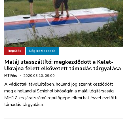
Repülés
Légiközlekedés
Maláj utasszállító: megkezdődött a Kelet-
Ukrajna felett elkövetett támadás tárgyalása
MTI/iho
·
2020.03.10. 09:00
A vádlottak távollétében, holland jog szerint kezdődött
meg a hollandiai Schiphol bíróságán a maláj légitársaság
MH17-es járatszámú repülőgépe elleni hat évvel ezelőtti
támadás tárgyalása.