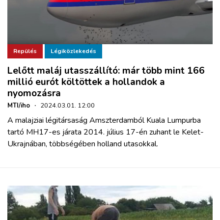
Repülés
Légiközlekedés
Lelőtt maláj utasszállító: már több mint 166
millió eurót költöttek a hollandok a
nyomozásra
MTI/iho
·
2024.03.01. 12:00
A malajziai légitársaság Amszterdamból Kuala Lumpurba
tartó MH17-es járata 2014. július 17-én zuhant le Kelet-
Ukrajnában, többségében holland utasokkal.