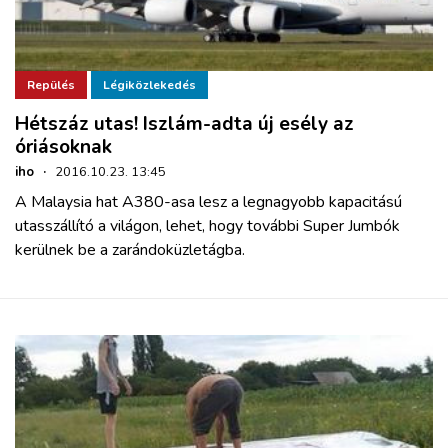
Repülés
Légiközlekedés
Hétszáz utas! Iszlám-adta új esély az
óriásoknak
iho
·
2016.10.23. 13:45
A Malaysia hat A380-asa lesz a legnagyobb kapacitású
utasszállító a világon, lehet, hogy további Super Jumbók
kerülnek be a zarándoküzletágba.