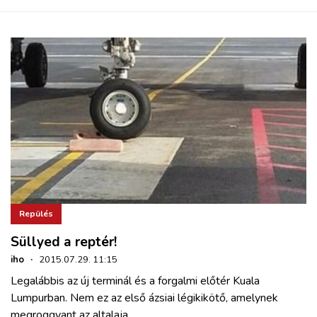
Repülés
Süllyed a reptér!
iho
·
2015.07.29. 11:15
Legalábbis az új terminál és a forgalmi előtér Kuala
Lumpurban. Nem ez az első ázsiai légikikötő, amelynek
megroggyant az altalaja.