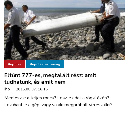
Repülés
Repülésbiztonság
Eltűnt 777-es, megtalált rész: amit
tudhatunk, és amit nem
iho
·
2015.08.07. 16:15
Meglesz-e a teljes roncs? Lesz-e adat a rögzítőkön?
Lezuhant-e a gép, vagy valaki megpróbált vízreszállni?