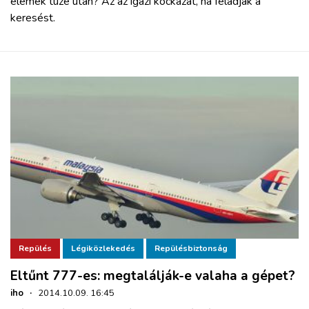
elemek tüze után? Az az igazi kockázat, ha feladják a
keresést.
Repülés
Légiközlekedés
Repülésbiztonság
Eltűnt 777-es: megtalálják-e valaha a gépet?
iho
·
2014.10.09. 16:45