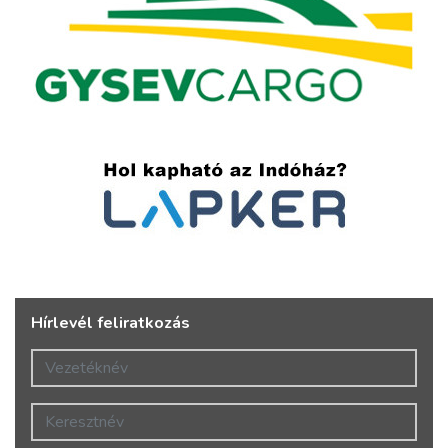
Hírlevél feliratkozás
Vezetéknév
Keresztnév