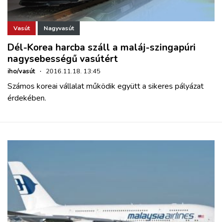
Vasút
Nagyvasút
Dél-Korea harcba száll a maláj-szingapúri
nagysebességű vasútért
iho/vasút
·
2016.11.18. 13:45
Számos koreai vállalat működik együtt a sikeres pályázat
érdekében.