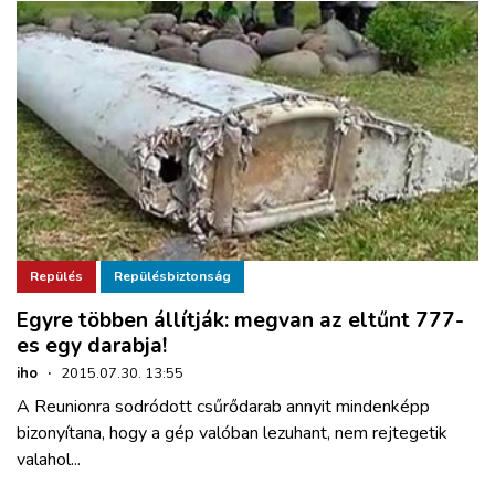
Repülés
Repülésbiztonság
Egyre többen állítják: megvan az eltűnt 777-
es egy darabja!
iho
·
2015.07.30. 13:55
A Reunionra sodródott csűrődarab annyit mindenképp
bizonyítana, hogy a gép valóban lezuhant, nem rejtegetik
valahol...