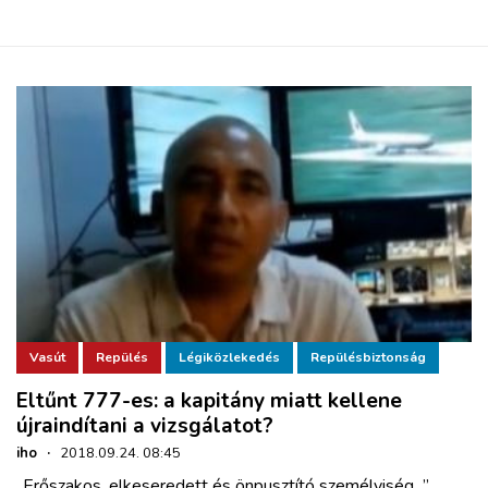
Vasút
Repülés
Légiközlekedés
Repülésbiztonság
Eltűnt 777-es: a kapitány miatt kellene
újraindítani a vizsgálatot?
iho
·
2018.09.24. 08:45
„Erőszakos, elkeseredett és önpusztító személyiség...”