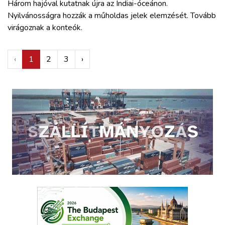
Három hajóval kutatnak újra az Indiai-óceánon.
Nyilvánosságra hozzák a műholdas jelek elemzését. Tovább
virágoznak a konteók.
‹
1
2
3
›