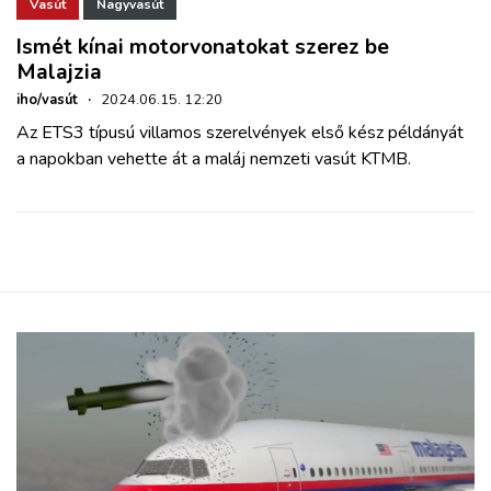
ZÖLDÚT
Vasút
Nagyvasút
Ismét kínai motorvonatokat szerez be
Malajzia
HAJÓZÁS
iho/vasút
·
2024.06.15. 12:20
Az ETS3 típusú villamos szerelvények első kész példányát
BLOG
a napokban vehette át a maláj nemzeti vasút KTMB.
ARCHÍVUM
WEBSHOP
BELÉPÉS
REGISZTRÁCIÓ