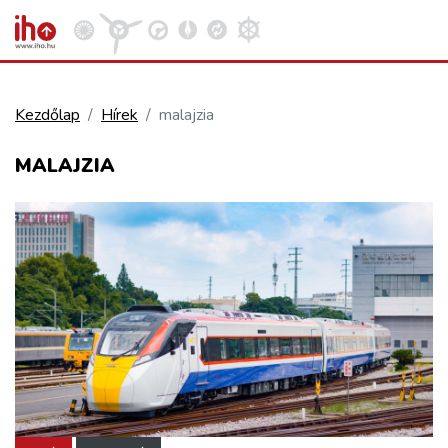
Kezdőlap
Hírek
malajzia
VASÚT
MALAJZIA
Kosár megtekintése
KÖZÚT
REPÜLÉS
KÖZLEKEDÉSFEJLESZTÉS
ELLÁTÁSI LÁNC