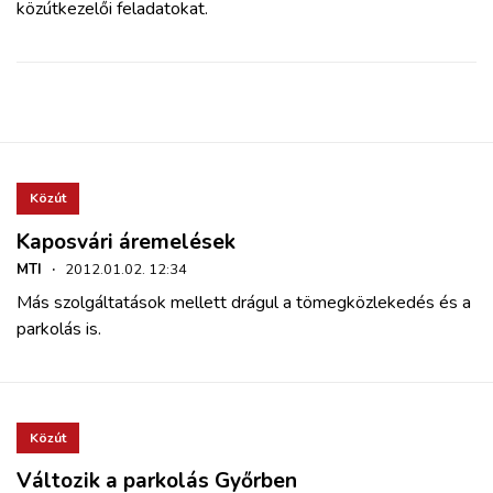
közútkezelői feladatokat.
Közút
Kaposvári áremelések
MTI
·
2012.01.02. 12:34
Más szolgáltatások mellett drágul a tömegközlekedés és a
parkolás is.
Közút
Változik a parkolás Győrben