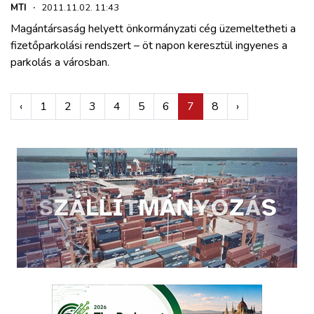
MTI
·
2011.11.02. 11:43
Magántársaság helyett önkormányzati cég üzemeltetheti a
fizetőparkolási rendszert – öt napon keresztül ingyenes a
parkolás a városban.
‹
1
2
3
4
5
6
7
8
›