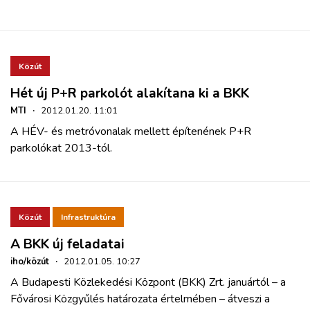
Közút
Hét új P+R parkolót alakítana ki a BKK
MTI
·
2012.01.20. 11:01
A HÉV- és metróvonalak mellett építenének P+R
parkolókat 2013-tól.
Közút
Infrastruktúra
A BKK új feladatai
iho/közút
·
2012.01.05. 10:27
A Budapesti Közlekedési Központ (BKK) Zrt. januártól – a
Fővárosi Közgyűlés határozata értelmében – átveszi a