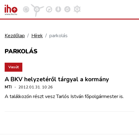
Kezdőlap
Hírek
parkolás
VASÚT
PARKOLÁS
Kosár megtekintése
KÖZÚT
Vasút
A BKV helyzetéről tárgyal a kormány
REPÜLÉS
MTI
·
2012.01.31. 10:26
A találkozón részt vesz Tarlós István főpolgármester is.
KÖZLEKEDÉSFEJLESZTÉS
ELLÁTÁSI LÁNC