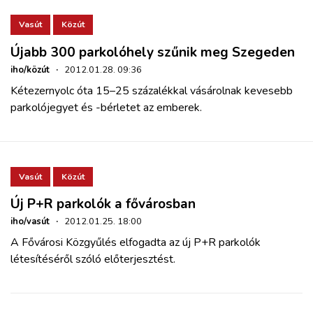
ZÖLDÚT
Vasút
Közút
HAJÓZÁS
Újabb 300 parkolóhely szűnik meg Szegeden
iho/közút
·
2012.01.28. 09:36
BLOG
Kétezernyolc óta 15–25 százalékkal vásárolnak kevesebb
parkolójegyet és -bérletet az emberek.
ARCHÍVUM
WEBSHOP
Vasút
Közút
Új P+R parkolók a fővárosban
BELÉPÉS
iho/vasút
·
2012.01.25. 18:00
A Fővárosi Közgyűlés elfogadta az új P+R parkolók
REGISZTRÁCIÓ
létesítéséről szóló előterjesztést.