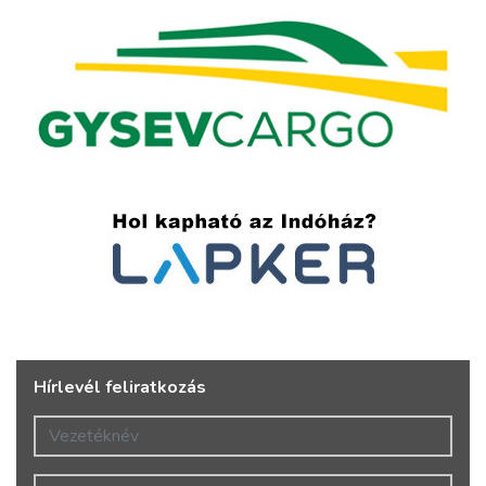
Hírlevél feliratkozás
Vezetéknév
Keresztnév