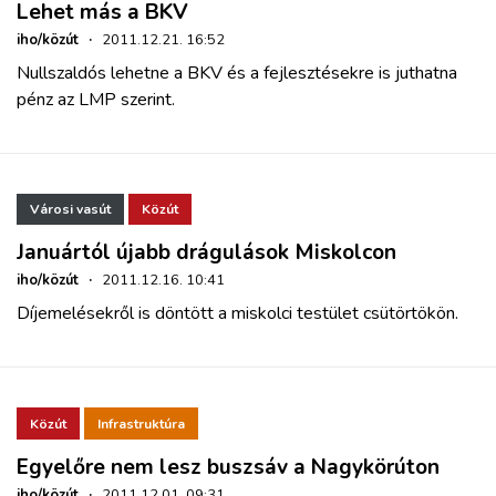
Lehet más a BKV
iho/közút
·
2011.12.21. 16:52
Nullszaldós lehetne a BKV és a fejlesztésekre is juthatna
pénz az LMP szerint.
Városi vasút
Közút
Januártól újabb drágulások Miskolcon
iho/közút
·
2011.12.16. 10:41
Díjemelésekről is döntött a miskolci testület csütörtökön.
Közút
Infrastruktúra
Egyelőre nem lesz buszsáv a Nagykörúton
iho/közút
·
2011.12.01. 09:31