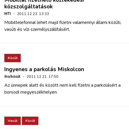
Mobillal fizethető közlekedési
közszolgáltatások
MTI
·
2011.12.23. 13:33
Mobiltelefonnal lehet majd fizetni valamennyi állami közúti,
vasúti és vízi személyszállításért.
Közút
Ingyenes a parkolás Miskolcon
iho/közút
·
2011.12.21. 17:50
Az ünnepek alatt és között nem kell fizetni a parkolásért a
borsodi megyeszékhelyen.
Vasút
Közút