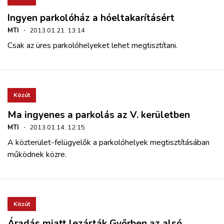
Ingyen parkolóház a hóeltakarításért
MTI
·
2013.01.21. 13:14
Csak az üres parkolóhelyeket lehet megtisztítani.
Közút
Ma ingyenes a parkolás az V. kerületben
MTI
·
2013.01.14. 12:15
A közterület-felügyelők a parkolóhelyek megtisztításában
működnek közre.
Közút
Áradás miatt lezárták Győrben az alsó