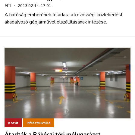
MTI
·
2013.02.14. 17:01
A hatóság emberének feladata a közösségi közlekedést
akadályozó gépjárművel elszállításának intézése.
Közút
Infrastruktúra
Átadták a Rákóczi téri mélygarázst