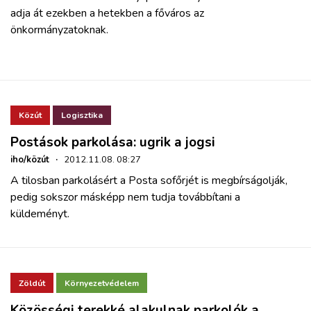
adja át ezekben a hetekben a főváros az
önkormányzatoknak.
Közút
Logisztika
Postások parkolása: ugrik a jogsi
iho/közút
·
2012.11.08. 08:27
A tilosban parkolásért a Posta sofőrjét is megbírságolják,
pedig sokszor másképp nem tudja továbbítani a
küldeményt.
Zöldút
Környezetvédelem
Közösségi terekké alakulnak parkolók a