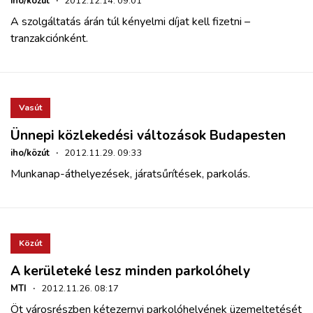
iho/közút
·
2012.12.14. 09:01
A szolgáltatás árán túl kényelmi díjat kell fizetni –
tranzakciónként.
Vasút
Ünnepi közlekedési változások Budapesten
iho/közút
·
2012.11.29. 09:33
Munkanap-áthelyezések, járatsűrítések, parkolás.
Közút
A kerületeké lesz minden parkolóhely
MTI
·
2012.11.26. 08:17
Öt városrészben kétezernyi parkolóhelyének üzemeltetését