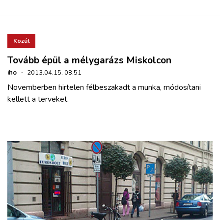
ZÖLDÚT
HAJÓZÁS
Közút
Tovább épül a mélygarázs Miskolcon
BLOG
iho
·
2013.04.15. 08:51
Novemberben hirtelen félbeszakadt a munka, módosítani
ARCHÍVUM
kellett a terveket.
WEBSHOP
BELÉPÉS
REGISZTRÁCIÓ