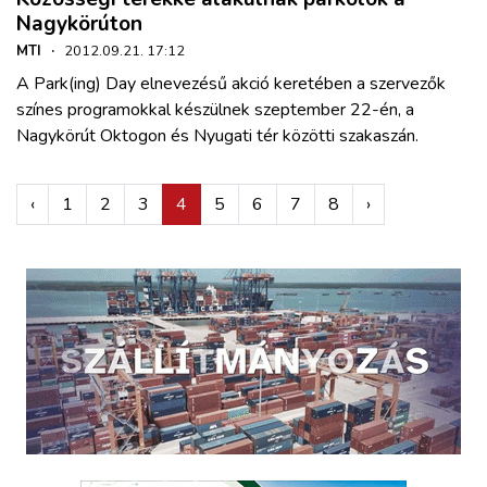
Nagykörúton
MTI
·
2012.09.21. 17:12
A Park(ing) Day elnevezésű akció keretében a szervezők
színes programokkal készülnek szeptember 22-én, a
Nagykörút Oktogon és Nyugati tér közötti szakaszán.
‹
1
2
3
4
5
6
7
8
›