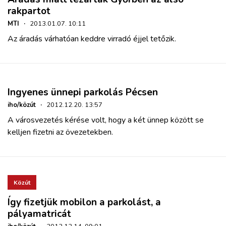
rakpartot
MTI
·
2013.01.07. 10:11
Az áradás várhatóan keddre virradó éjjel tetőzik.
Ingyenes ünnepi parkolás Pécsen
iho/közút
·
2012.12.20. 13:57
A városvezetés kérése volt, hogy a két ünnep között se
kelljen fizetni az övezetekben.
Közút
Így fizetjük mobilon a parkolást, a
pályamatricát