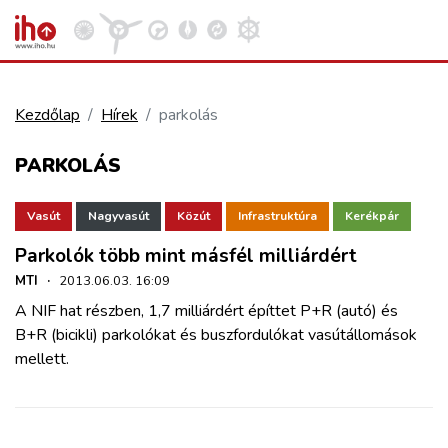
Kezdőlap
Hírek
parkolás
VASÚT
PARKOLÁS
Kosár megtekintése
KÖZÚT
Vasút
Nagyvasút
Közút
Infrastruktúra
Kerékpár
Parkolók több mint másfél milliárdért
REPÜLÉS
MTI
·
2013.06.03. 16:09
A NIF hat részben, 1,7 milliárdért építtet P+R (autó) és
KÖZLEKEDÉSFEJLESZTÉS
B+R (bicikli) parkolókat és buszfordulókat vasútállomások
mellett.
ELLÁTÁSI LÁNC