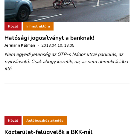
Közút
Infrastruktúra
Hatósági jogosítványt a banknak!
Jermann Kálmán
·
2013.04.10. 18:05
Nem egyedi jelenség az OTP-s Nádor utcai parkolás, az
nyilvánvaló. Csak ahogy kezelik, na, az nem demokráciába
illő.
Közút
Autóbuszközlekedés
Közterület-felügyelők a BKK-nál