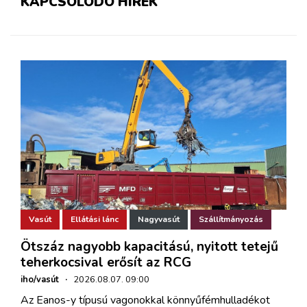
KAPCSOLÓDÓ HÍREK
Vasút
Ellátási lánc
Nagyvasút
Szállítmányozás
Ötszáz nagyobb kapacitású, nyitott tetejű
teherkocsival erősít az RCG
iho/vasút
·
2026.08.07. 09:00
Az Eanos-y típusú vagonokkal könnyűfémhulladékot