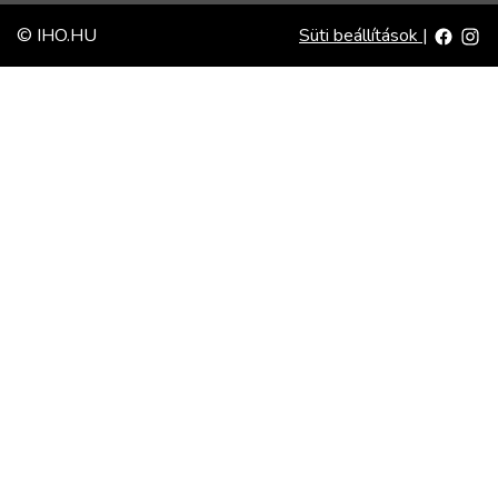
© IHO.HU
Süti beállítások
|