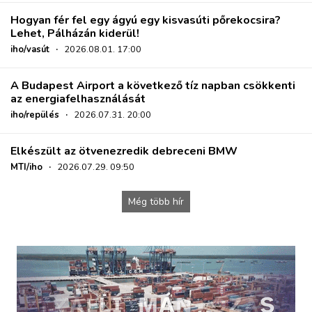
Hogyan fér fel egy ágyú egy kisvasúti pőrekocsira?
Lehet, Pálházán kiderül!
iho/vasút
·
2026.08.01. 17:00
A Budapest Airport a következő tíz napban csökkenti
az energiafelhasználását
iho/repülés
·
2026.07.31. 20:00
Elkészült az ötvenezredik debreceni BMW
MTI/iho
·
2026.07.29. 09:50
Még több hír