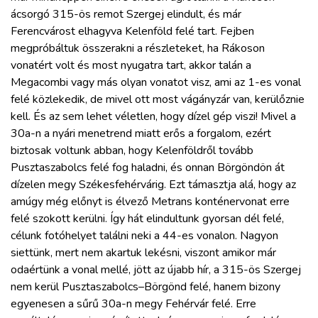
ácsorgó 315-ös remot Szergej elindult, és már
Ferencvárost elhagyva Kelenföld felé tart. Fejben
megpróbáltuk összerakni a részleteket, ha Rákoson
vonatért volt és most nyugatra tart, akkor talán a
Megacombi vagy más olyan vonatot visz, ami az 1-es vonal
felé közlekedik, de mivel ott most vágányzár van, kerülőznie
kell. És az sem lehet véletlen, hogy dízel gép viszi! Mivel a
30a-n a nyári menetrend miatt erős a forgalom, ezért
biztosak voltunk abban, hogy Kelenföldről tovább
Pusztaszabolcs felé fog haladni, és onnan Börgöndön át
dízelen megy Székesfehérvárig. Ezt támasztja alá, hogy az
amúgy még előnyt is élvező Metrans konténervonat erre
felé szokott kerülni. Így hát elindultunk gyorsan dél felé,
célunk fotóhelyet találni neki a 44-es vonalon. Nagyon
siettünk, mert nem akartuk lekésni, viszont amikor már
odaértünk a vonal mellé, jött az újabb hír, a 315-ös Szergej
nem kerül Pusztaszabolcs–Börgönd felé, hanem bizony
egyenesen a sűrű 30a-n megy Fehérvár felé. Erre