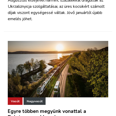
Augusztus elsejével harminc százalékkal drágultak az
Ukrzaliznyicja szolgáltatásai, az üres kocsikért számolt
díjak viszont egységessé váltak. Jövő januártól újabb
emelés jöhet.
Vasút
Nagyvasút
Egyre többen megyünk vonattal a