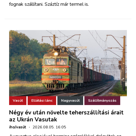
fognak szállítani. Száztíz már termel is.
Vasút
Ellátási lánc
Nagyvasút
Szállítmányozás
Négy év után növelte teherszállítási árait
az Ukrán Vasutak
iho/vasút
·
2026.08.05. 16:05