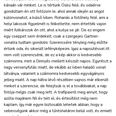
kánaán vár minket. Le is tértünk Öskü felé, és odaérve
gondoltam én ott fotózom le, ahol annak idején az angol
különvonatot, a külső ívben. Rohanás a fotóhely felé, ami a
helyi lakosok figyelmét is felkeltette, nem értették vajon
miért futkározok én ott, ahol a kutya se jár. De ez engem
egy cseppet sem érdekelt, csak a szergejes Gartner-
vonatra tudtam gondolni. Szerencsére tényleg még előtte
értünk oda, és sikerült lefényképezni. Igaz a napsütéssel itt
nem volt szerencsénk, de ez a kép akkor is kedvesebb
számomra, mint a Dinnyés mellett készült napos. Egyrészt a
nagy versenyfutás miatt, de inkább az ívben haladó vonat
látványa, valamint a számomra kedvesebb egyvágányos
jelleg miatt. A nap hátra lévő részében sajnos már elkerült
minket a szerencse, de felejtsük is el a továbbiakat, a nap
fotója mégis csak meg lett. A trafipaxról meg annyit, hogy
azóta majdnem fél év telt el, és értesítést még nem
kaptam, így már egyre biztosabb lehetek abban, hogy a
sebességünk akkor még a tűréshatáron belül volt, és emiatt