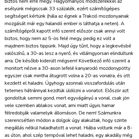
biztos nem erre megy. Hagyományos módszerekkel az
esélyünk mégiscsak 33 százalék, ezért számítógépes
segítséget kértünk (hála az égnek a Trakció mozdonyainak
mozgását már egy halandó ember is láthatja a neten). A
számítógépről kapott infó szerint először csak annyi volt
biztos, hogy nem az 5-ös felé megy, pedig ez volt a
majdnem biztos tippünk. Majd úgy tűnt, hogy a legkevésbé
valószínű, a 30-as lesz a nyerő, és villámgyorsan elindultunk
arra. De később kiderült mégsem! Következő infó szerint a
monitort nézve a 30-ason lefelé kanyarodó mozdonypötty
egyszer csak mintha átugrott volna a 20-as vonalra, és ott
kezdett el haladni. Úgyhogy azonnali visszafordulás után
tetemes hátránnyal kezdtük üldözni a vonatot. Először azt
gondoltuk semmi gond, mert egyvágányú a vonal, csak jön
vele szemben ablakos vonat, ami miatt úgyis hamar
félredobják valamelyik állomáson. De nem! Számunkra
szerencsétlen módon a dolgok úgy alakultak, hogy szinte
megállás nélkül haladhatott a vonat. Hiába voltunk már a 8-
as úton, ahol szép tempóval lehet haladni, egy akadály még