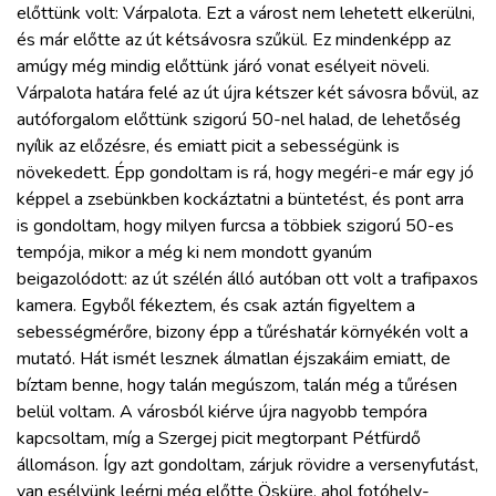
előttünk volt: Várpalota. Ezt a várost nem lehetett elkerülni,
és már előtte az út kétsávosra szűkül. Ez mindenképp az
amúgy még mindig előttünk járó vonat esélyeit növeli.
Várpalota határa felé az út újra kétszer két sávosra bővül, az
autóforgalom előttünk szigorú 50-nel halad, de lehetőség
nyílik az előzésre, és emiatt picit a sebességünk is
növekedett. Épp gondoltam is rá, hogy megéri-e már egy jó
képpel a zsebünkben kockáztatni a büntetést, és pont arra
is gondoltam, hogy milyen furcsa a többiek szigorú 50-es
tempója, mikor a még ki nem mondott gyanúm
beigazolódott: az út szélén álló autóban ott volt a trafipaxos
kamera. Egyből fékeztem, és csak aztán figyeltem a
sebességmérőre, bizony épp a tűréshatár környékén volt a
mutató. Hát ismét lesznek álmatlan éjszakáim emiatt, de
bíztam benne, hogy talán megúszom, talán még a tűrésen
belül voltam. A városból kiérve újra nagyobb tempóra
kapcsoltam, míg a Szergej picit megtorpant Pétfürdő
állomáson. Így azt gondoltam, zárjuk rövidre a versenyfutást,
van esélyünk leérni még előtte Ösküre, ahol fotóhely-