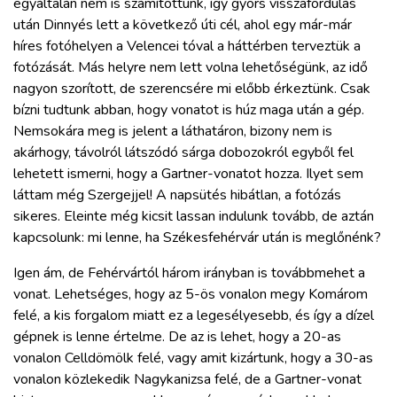
egyáltalán nem is számítottunk, így gyors visszafordulás
után Dinnyés lett a következő úti cél, ahol egy már-már
híres fotóhelyen a Velencei tóval a háttérben terveztük a
fotózását. Más helyre nem lett volna lehetőségünk, az idő
nagyon szorított, de szerencsére mi előbb érkeztünk. Csak
bízni tudtunk abban, hogy vonatot is húz maga után a gép.
Nemsokára meg is jelent a láthatáron, bizony nem is
akárhogy, távolról látszódó sárga dobozokról egyből fel
lehetett ismerni, hogy a Gartner-vonatot hozza. Ilyet sem
láttam még Szergejjel! A napsütés hibátlan, a fotózás
sikeres. Eleinte még kicsit lassan indulunk tovább, de aztán
kapcsolunk: mi lenne, ha Székesfehérvár után is meglőnénk?
Igen ám, de Fehérvártól három irányban is továbbmehet a
vonat. Lehetséges, hogy az 5-ös vonalon megy Komárom
felé, a kis forgalom miatt ez a legesélyesebb, és így a dízel
gépnek is lenne értelme. De az is lehet, hogy a 20-as
vonalon Celldömölk felé, vagy amit kizártunk, hogy a 30-as
vonalon közlekedik Nagykanizsa felé, de a Gartner-vonat