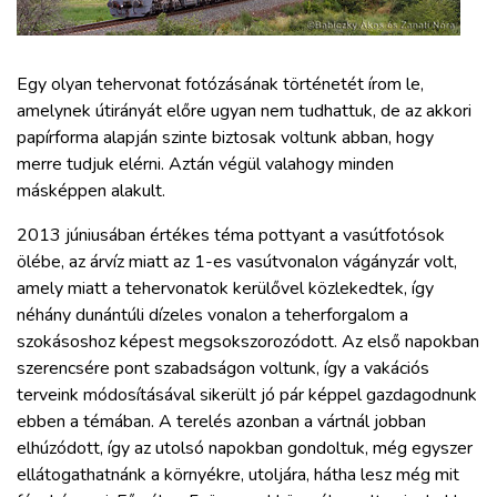
ZÖLDÚT
HAJÓZÁS
Egy olyan tehervonat fotózásának történetét írom le,
amelynek útirányát előre ugyan nem tudhattuk, de az akkori
papírforma alapján szinte biztosak voltunk abban, hogy
BLOG
merre tudjuk elérni. Aztán végül valahogy minden
másképpen alakult.
ARCHÍVUM
2013 júniusában értékes téma pottyant a vasútfotósok
ölébe, az árvíz miatt az 1-es vasútvonalon vágányzár volt,
WEBSHOP
amely miatt a tehervonatok kerülővel közlekedtek, így
néhány dunántúli dízeles vonalon a teherforgalom a
BELÉPÉS
szokásoshoz képest megsokszorozódott. Az első napokban
szerencsére pont szabadságon voltunk, így a vakációs
terveink módosításával sikerült jó pár képpel gazdagodnunk
REGISZTRÁCIÓ
ebben a témában. A terelés azonban a vártnál jobban
elhúzódott, így az utolsó napokban gondoltuk, még egyszer
ellátogathatnánk a környékre, utoljára, hátha lesz még mit