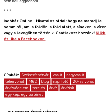
nem kell aggódnom.
* * *
Indóház Online - Hivatalos oldal: hogy ne maradj le
semmiről, ami a földön, a föld alatt, a síneken, a vízen
vagy a levegőben történik. Csatlakozz hozzánk!
Klikk,
és like a Facebookon!
Címkék:
Székesfehérvár
vasút
nagyvasút
tehervonat
M62
blog
napi fotó
20-as vonal
árvízvédelem
terelés
árvíz
árvízkár
egy kép, egy történet