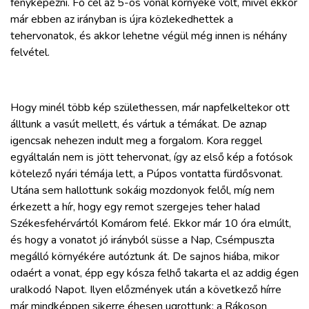
fényképezni. Fő cél az 5-ös vonal környéke volt, mivel ekkor
már ebben az irányban is újra közlekedhettek a
tehervonatok, és akkor lehetne végül még innen is néhány
felvétel.
Hogy minél több kép születhessen, már napfelkeltekor ott
álltunk a vasút mellett, és vártuk a témákat. De aznap
igencsak nehezen indult meg a forgalom. Kora reggel
egyáltalán nem is jött tehervonat, így az első kép a fotósok
kötelező nyári témája lett, a Púpos vontatta fürdősvonat.
Utána sem hallottunk sokáig mozdonyok felől, míg nem
érkezett a hír, hogy egy remot szergejes teher halad
Székesfehérvártól Komárom felé. Ekkor már 10 óra elmúlt,
és hogy a vonatot jó irányból süsse a Nap, Csémpuszta
megálló környékére autóztunk át. De sajnos hiába, mikor
odaért a vonat, épp egy kósza felhő takarta el az addig égen
uralkodó Napot. Ilyen előzmények után a következő hírre
már mindképpen sikerre éhesen ugrottunk: a Rákoson