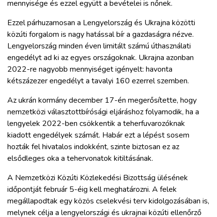
mennyisége és ezzel együtt a bevételei is nőnek.
Ezzel párhuzamosan a Lengyelország és Ukrajna közötti
közúti forgalom is nagy hatással bír a gazdaságra nézve.
Lengyelország minden éven limitált számú úthasználati
engedélyt ad ki az egyes országoknak. Ukrajna azonban
2022-re nagyobb mennyiséget igényelt: havonta
kétszázezer engedélyt a tavalyi 160 ezerrel szemben.
Az ukrán kormány december 17-én megerősítette, hogy
nemzetközi választottbírósági eljáráshoz folyamodik, ha a
lengyelek 2022-ben csökkentik a teherfuvarozóknak
kiadott engedélyek számát. Habár ezt a lépést sosem
hozták fel hivatalos indokként, szinte biztosan ez az
elsődleges oka a tehervonatok kitiltásának.
A Nemzetközi Közúti Közlekedési Bizottság ülésének
időpontját február 5-éig kell meghatározni. A felek
megállapodtak egy közös cselekvési terv kidolgozásában is,
melynek célja a lengyelországi és ukrajnai közúti ellenőrző