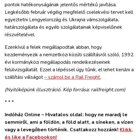
pontok hatékonyságának jelentős mértékű javítása.
Legkésőbb február végéig megfelelő cselekvési tervet kell
egyeztetni Lengyelország és Ukrajna vámszolgálata,
határszolgálata és egyéb szolgálatainak képviselőinek
részvételével.
Ezenkívül a felek megállapodtak abban, hogy
kezdeményezik a nemzetközi közúti szállításról szóló, 1992.
évi kormányközi megállapodás rendelkezéseinek
felülvizsgálatát. Ezzel a lépéssel úgy tűnik, el lehet kerülni a
szállítási válságot
– számol be a Rail Freight.
(Nyitóképünk illusztráció. Kép forrása: railfreight.com)
* * *
Indóház Online – Hivatalos oldal: hogy ne maradj le
semmiről, ami a földön, a föld alatt, a síneken, a vízen
vagy a levegőben történik. Csatlakozz hozzánk!
Klikk,
és like a Facebookon!