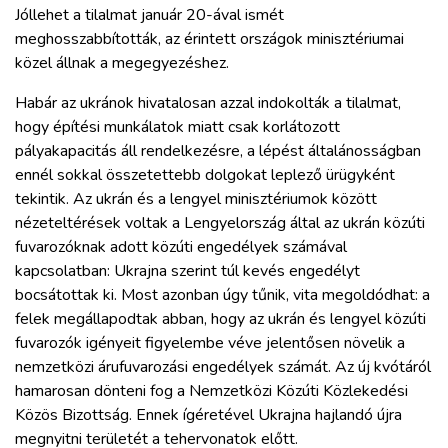
Jóllehet a tilalmat január 20-ával ismét
meghosszabbították, az érintett országok minisztériumai
közel állnak a megegyezéshez.
Habár az ukránok hivatalosan azzal indokolták a tilalmat,
hogy építési munkálatok miatt csak korlátozott
pályakapacitás áll rendelkezésre, a lépést általánosságban
ennél sokkal összetettebb dolgokat leplező ürügyként
tekintik. Az ukrán és a lengyel minisztériumok között
nézeteltérések voltak a Lengyelország által az ukrán közúti
fuvarozóknak adott közúti engedélyek számával
kapcsolatban: Ukrajna szerint túl kevés engedélyt
bocsátottak ki. Most azonban úgy tűnik, vita megoldódhat: a
felek megállapodtak abban, hogy az ukrán és lengyel közúti
fuvarozók igényeit figyelembe véve jelentősen növelik a
nemzetközi árufuvarozási engedélyek számát. Az új kvótáról
hamarosan dönteni fog a Nemzetközi Közúti Közlekedési
Közös Bizottság. Ennek ígéretével Ukrajna hajlandó újra
megnyitni területét a tehervonatok előtt.