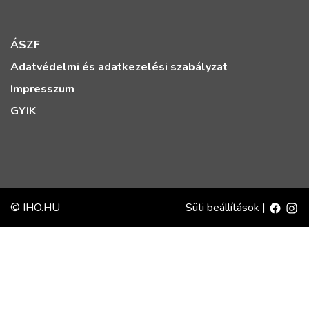
ÁSZF
Adatvédelmi és adatkezelési szabályzat
Impresszum
GYIK
© IHO.HU
Süti beállítások
|