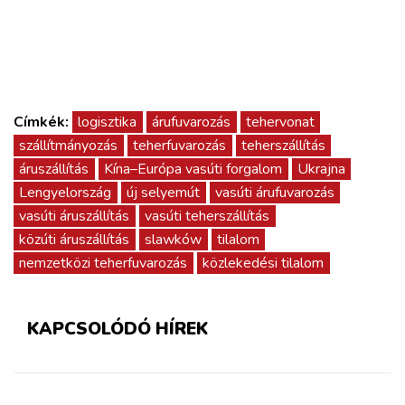
Címkék:
logisztika
árufuvarozás
tehervonat
szállítmányozás
teherfuvarozás
teherszállítás
áruszállítás
Kína–Európa vasúti forgalom
Ukrajna
Lengyelország
új selyemút
vasúti árufuvarozás
vasúti áruszállítás
vasúti teherszállítás
közúti áruszállítás
slawków
tilalom
nemzetközi teherfuvarozás
közlekedési tilalom
KAPCSOLÓDÓ HÍREK