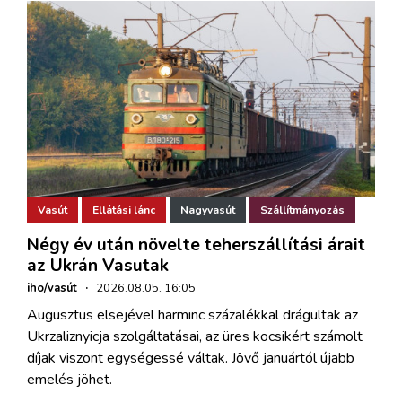
Vasút
Ellátási lánc
Nagyvasút
Szállítmányozás
Négy év után növelte teherszállítási árait
az Ukrán Vasutak
iho/vasút
·
2026.08.05. 16:05
Augusztus elsejével harminc százalékkal drágultak az
Ukrzaliznyicja szolgáltatásai, az üres kocsikért számolt
díjak viszont egységessé váltak. Jövő januártól újabb
emelés jöhet.