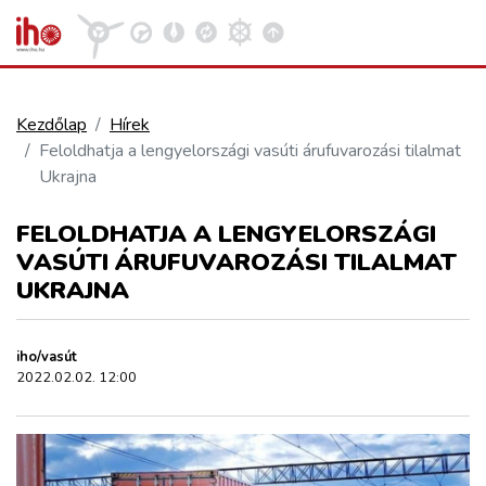
Kezdőlap
Hírek
Feloldhatja a lengyelországi vasúti árufuvarozási tilalmat
VASÚT
Ukrajna
Kosár megtekintése
FELOLDHATJA A LENGYELORSZÁGI
KÖZÚT
VASÚTI ÁRUFUVAROZÁSI TILALMAT
UKRAJNA
REPÜLÉS
iho/vasút
KÖZLEKEDÉSFEJLESZTÉS
2022.02.02. 12:00
ELLÁTÁSI LÁNC