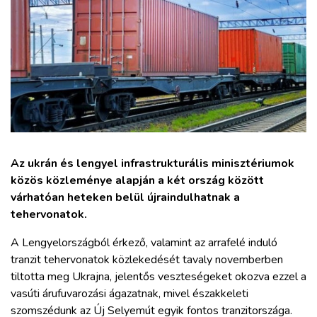
ZÖLDÚT
HAJÓZÁS
BLOG
ARCHÍVUM
Az ukrán és lengyel infrastrukturális minisztériumok
WEBSHOP
közös közleménye alapján a két ország között
várhatóan heteken belül újraindulhatnak a
tehervonatok.
BELÉPÉS
A Lengyelországból érkező, valamint az arrafelé induló
REGISZTRÁCIÓ
tranzit tehervonatok közlekedését tavaly novemberben
tiltotta meg Ukrajna, jelentős veszteségeket okozva ezzel a
vasúti árufuvarozási ágazatnak, mivel északkeleti
szomszédunk az Új Selyemút egyik fontos tranzitországa.