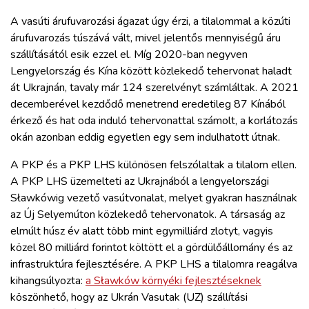
A vasúti árufuvarozási ágazat úgy érzi, a tilalommal a közúti
árufuvarozás túszává vált, mivel jelentős mennyiségű áru
szállításától esik ezzel el. Míg 2020-ban negyven
Lengyelország és Kína között közlekedő tehervonat haladt
át Ukrajnán, tavaly már 124 szerelvényt számláltak. A 2021
decemberével kezdődő menetrend eredetileg 87 Kínából
érkező és hat oda induló tehervonattal számolt, a korlátozás
okán azonban eddig egyetlen egy sem indulhatott útnak.
A PKP és a PKP LHS különösen felszólaltak a tilalom ellen.
A PKP LHS üzemelteti az Ukrajnából a lengyelországi
Sławkówig vezető vasútvonalat, melyet gyakran használnak
az Új Selyemúton közlekedő tehervonatok. A társaság az
elmúlt húsz év alatt több mint egymilliárd zlotyt, vagyis
közel 80 milliárd forintot költött el a gördülőállomány és az
infrastruktúra fejlesztésére. A PKP LHS a tilalomra reagálva
kihangsúlyozta:
a Sławków környéki fejlesztéseknek
köszönhető, hogy az Ukrán Vasutak (UZ) szállítási