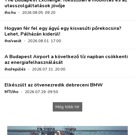
The Budapest Exchange: fókuszban a mobilitás és az
utasszolgáltatások jövője
iho.hu
·
2026.08.05. 09:20
Hogyan fér fel egy ágyú egy kisvasúti pőrekocsira?
Lehet, Pálházán kiderül!
iho/vasút
·
2026.08.01. 17:00
A Budapest Airport a következő tíz napban csökkenti
az energiafelhasználását
iho/repülés
·
2026.07.31. 20:00
Elkészült az ötvenezredik debreceni BMW
MTI/iho
·
2026.07.29. 09:50
Még több hír