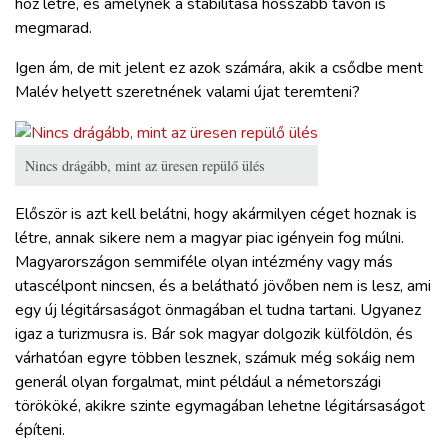
hoz létre, és amelynek a stabilitása hosszabb távon is
megmarad.
Igen ám, de mit jelent ez azok számára, akik a csődbe ment
Malév helyett szeretnének valami újat teremteni?
Nincs drágább, mint az üresen repülő ülés
Először is azt kell belátni, hogy akármilyen céget hoznak is
létre, annak sikere nem a magyar piac igényein fog múlni.
Magyarországon semmiféle olyan intézmény vagy más
utascélpont nincsen, és a belátható jövőben nem is lesz, ami
egy új légitársaságot önmagában el tudna tartani. Ugyanez
igaz a turizmusra is. Bár sok magyar dolgozik külföldön, és
várhatóan egyre többen lesznek, számuk még sokáig nem
generál olyan forgalmat, mint például a németországi
törököké, akikre szinte egymagában lehetne légitársaságot
építeni.