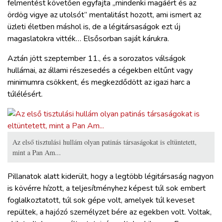
felmentést követően egyfajta „mindenki magáért és az
ördög vigye az utolsót” mentalitást hozott, ami ismert az
üzleti életben máshol is, de a légitársaságok ezt új
magaslatokra vitték… Elsősorban saját kárukra.
Aztán jött szeptember 11., és a sorozatos válságok
hullámai, az állami részesedés a cégekben eltűnt vagy
minimumra csökkent, és megkezdődött az igazi harc a
túlélésért.
Az első tisztulási hullám olyan patinás társaságokat is eltüntetett,
mint a Pan Am...
Pillanatok alatt kiderült, hogy a legtöbb légitársaság nagyon
is kövérre hízott, a teljesítményhez képest túl sok embert
foglalkoztatott, túl sok gépe volt, amelyek túl keveset
repültek, a hajózó személyzet bére az egekben volt. Voltak,