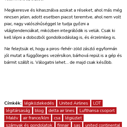
Megkeresve és kihasználva azokat a réseket, ahol más még
nincsen jelen, adott esetben piacot teremtve, ahol nem volt
piac, nagy valószínűséggel le tudja győzni a
világtendenciákat, miközben integrálódik is velük. Csak ki
kell lépni a dobozból gondolkodásilag is, és érzelmileg is.
Ne felejtsük el, hogy a piros-fehér-zöld zászló egyformán
jól mutat a függőleges vezérsíkon, bárhová repül is a gép és
bármit szállít is. Válogatni lehet… de majd csak később.
Címkék:
légiközlekedés
United Airlines
LOT
légitársaság
blog
delta air lines
Lufthansa csoport
Malév
air france/klm
csa
légiüzlet
szárnyak és gondolatok
finnair
sas
united continental