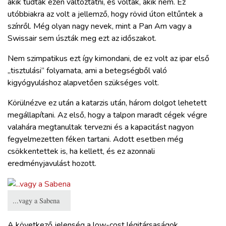
akik tudtak ezen változtatni, és voltak, akik nem. Ez
utóbbiakra az volt a jellemző, hogy rövid úton eltűntek a
színről. Még olyan nagy nevek, mint a Pan Am vagy a
Swissair sem úszták meg ezt az időszakot.
Nem szimpatikus ezt így kimondani, de ez volt az ipar első
„tisztulási” folyamata, ami a betegségből való
kigyógyuláshoz alapvetően szükséges volt.
Körülnézve ez után a katarzis után, három dolgot lehetett
megállapítani. Az első, hogy a talpon maradt cégek végre
valahára megtanultak tervezni és a kapacitást nagyon
fegyelmezetten féken tartani. Adott esetben még
csökkentettek is, ha kellett, és ez azonnali
eredményjavulást hozott.
...vagy a Sabena
A következő jelenség a low-cost légitársaságok