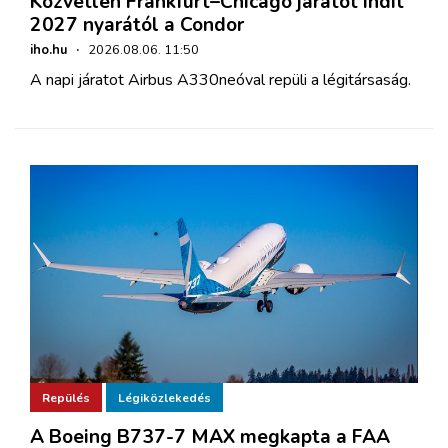
Közvetlen Frankfurt–Chicago járatot indít
2027 nyarától a Condor
iho.hu
·
2026.08.06. 11:50
A napi járatot Airbus A330neóval repüli a légitársaság.
Repülés
Légiközlekedés
A Boeing B737-7 MAX megkapta a FAA