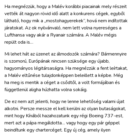
Ha megnézzük, hogy a Malév korábbi piacainak mely részeit
vették át nagyon rövid idő alatt a konkurens cégek, egyből
látható, hogy mik a „mostohagyerekek”, hová nem indítottak
járatokat. Az ok nyilvánvaló, nem lett volna nyereséges a
Lufthansa vagy akár a Ryanair számára. A Malév mégis
repült oda is…
Mi lehet hát az üzenet az álmodozók számára? Bármennyire
is szomorú, Európának nincsen szüksége egy újabb,
hagyományos légitársaságra. Ha megnézzük a fent leírtakat,
a Malév eltűnése tulajdonképpen beleillett a képbe. Még
ha meg is mentik a céget a csődtől, a volt formájában és
függetlenül aligha húzhatta volna sokáig.
De ez nem azt jelenti, hogy ne lenne lehetőség valami újat
alkotni. Persze messze el kell kerülni az olyan butaságokat,
mint hogy Kínából hazahozatunk egy régi Boeing 737-est,
mert azt a pápa megáldotta… vagy hogy egy pár géppel
beindítunk egy chartercéget. Egy új cég, amely ilyen