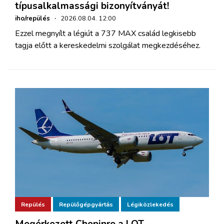
típusalkalmassági bizonyítványát!
iho/repülés
·
2026.08.04. 12:00
Ezzel megnyílt a légiút a 737 MAX család legkisebb
tagja előtt a kereskedelmi szolgálat megkezdéséhez.
Repülés
Repülőgépgyártás
Légiközlekedés