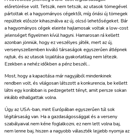
előretörése volt. Tetszik, nem tetszik, az utasok tömegével
pártoltak el a hagyományos cégektől, míg óriási új tömegek
repültek először kihasználva az új, olcsó lehetőségeket. Bár
a hagyományos cégek eleinte hajlamosak voltak a low-cost
jelenséget figyelmen kívül hagyni. Hamarosan rá kellett
azonban jönniük, hogy ez veszélyes játék, mert az új,
versenyszellemben kiváló társaságok egyszerűen átlépnek
rajtuk, és az utasok lojalitása gyakorlatilag nem létezik.
Ezekben a nehéz időkben a pénz beszél…
Most, hogy a kapacitása már nagyjából mindenkinek
rendben volt, és világosan látszott a konkurencia, be kellett
látni egy korábban is pedzegetett tényt, amit persze sokan
inkább elhallgattak volna.
Úgy az USA-ban, mint Európában egyszerűen túl sok
légitársaság van. Ha a gazdaságossággal és a verseny
szabályaival nem kéne foglalkozni, ez nem lett volna baj,
nem lenne baj, hiszen a nagyobb választék lejjebb nyomja az