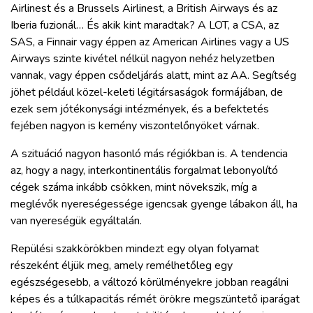
Airlinest és a Brussels Airlinest, a British Airways és az
Iberia fuzionál… És akik kint maradtak? A LOT, a CSA, az
SAS, a Finnair vagy éppen az American Airlines vagy a US
Airways szinte kivétel nélkül nagyon nehéz helyzetben
vannak, vagy éppen csődeljárás alatt, mint az AA. Segítség
jöhet például közel-keleti légitársaságok formájában, de
ezek sem jótékonysági intézmények, és a befektetés
fejében nagyon is kemény viszontelőnyöket várnak.
A szituáció nagyon hasonló más régiókban is. A tendencia
az, hogy a nagy, interkontinentális forgalmat lebonyolító
cégek száma inkább csökken, mint növekszik, míg a
meglévők nyereségessége igencsak gyenge lábakon áll, ha
van nyereségük egyáltalán.
Repülési szakkörökben mindezt egy olyan folyamat
részeként éljük meg, amely remélhetőleg egy
egészségesebb, a változó körülményekre jobban reagálni
képes és a túlkapacitás rémét örökre megszüntető iparágat