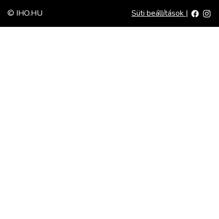
© IHO.HU
Süti beállítások
|