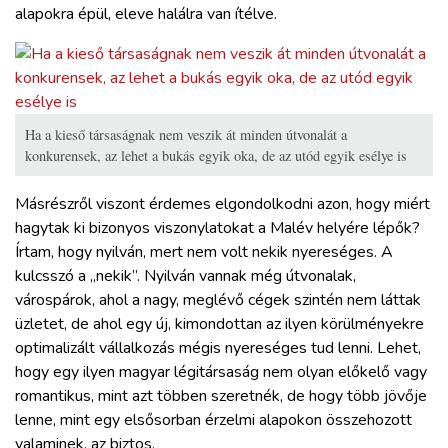
alapokra épül, eleve halálra van ítélve.
Ha a kieső társaságnak nem veszik át minden útvonalát a
konkurensek, az lehet a bukás egyik oka, de az utód egyik esélye is
Másrészről viszont érdemes elgondolkodni azon, hogy miért
hagytak ki bizonyos viszonylatokat a Malév helyére lépők?
Írtam, hogy nyilván, mert nem volt nekik nyereséges. A
kulcsszó a „nekik”. Nyilván vannak még útvonalak,
várospárok, ahol a nagy, meglévő cégek szintén nem láttak
üzletet, de ahol egy új, kimondottan az ilyen körülményekre
optimalizált vállalkozás mégis nyereséges tud lenni. Lehet,
hogy egy ilyen magyar légitársaság nem olyan előkelő vagy
romantikus, mint azt többen szeretnék, de hogy több jövője
lenne, mint egy elsősorban érzelmi alapokon összehozott
valaminek, az biztos.