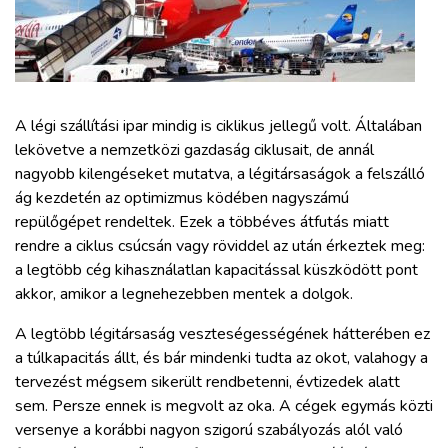
ZÖLDÚT
HAJÓZÁS
BLOG
A légi szállítási ipar mindig is ciklikus jellegű volt. Általában
lekövetve a nemzetközi gazdaság ciklusait, de annál
nagyobb kilengéseket mutatva, a légitársaságok a felszálló
ARCHÍVUM
ág kezdetén az optimizmus ködében nagyszámú
repülőgépet rendeltek. Ezek a többéves átfutás miatt
WEBSHOP
rendre a ciklus csúcsán vagy röviddel az után érkeztek meg:
a legtöbb cég kihasználatlan kapacitással küszködött pont
akkor, amikor a legnehezebben mentek a dolgok.
BELÉPÉS
A legtöbb légitársaság veszteségességének hátterében ez
a túlkapacitás állt, és bár mindenki tudta az okot, valahogy a
REGISZTRÁCIÓ
tervezést mégsem sikerült rendbetenni, évtizedek alatt
sem. Persze ennek is megvolt az oka. A cégek egymás közti
versenye a korábbi nagyon szigorú szabályozás alól való