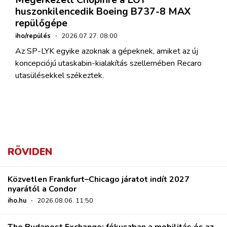
Megérkezett Chopinre a LOT
huszonkilencedik Boeing B737-8 MAX
repülőgépe
iho/repülés
·
2026.07.27. 08:00
Az SP-LYK egyike azoknak a gépeknek, amiket az új
koncepciójú utaskabin-kialakítás szellemében Recaro
utasülésekkel székeztek.
RÖVIDEN
Közvetlen Frankfurt–Chicago járatot indít 2027
nyarától a Condor
iho.hu
·
2026.08.06. 11:50