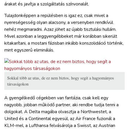
árakat és javítja a szolgáltatás színvonalát.
Tulajdonképpen a repülésben is igaz ez, csak mivel a
nyereségesség olyan alacsony, a versenyben rendkívül
nehéz megmaradni. Azaz jöhet az újabb tisztulási hullám.
Mivel azonban a leggyengébbeket már korábban sikerült
kitakarítani, a mostani fázisban inkább konszolidáció történik,
mint egyszerű eliminálás.
Sokkal több az utas, de ez nem biztos, hogy segít a hagyományos
társaságokon
A gyengélkedő cégekben van fantázia, csak kell egy
nagyobb, jobban működő partner, aki rendbe tudja tenni a
dolgokat. A Delta magába olvasztja a Northwestet, a
United és a Continental egyesül, az Air France fuzionál a
KLM-mel, a Lufthansa felvásárolja a Swisst, az Austrian