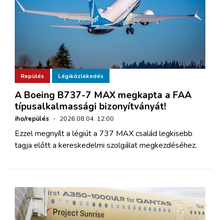
Repülés
Légiközlekedés
A Boeing B737-7 MAX megkapta a FAA
típusalkalmassági bizonyítványát!
iho/repülés
·
2026.08.04. 12:00
Ezzel megnyílt a légiút a 737 MAX család legkisebb
tagja előtt a kereskedelmi szolgálat megkezdéséhez.