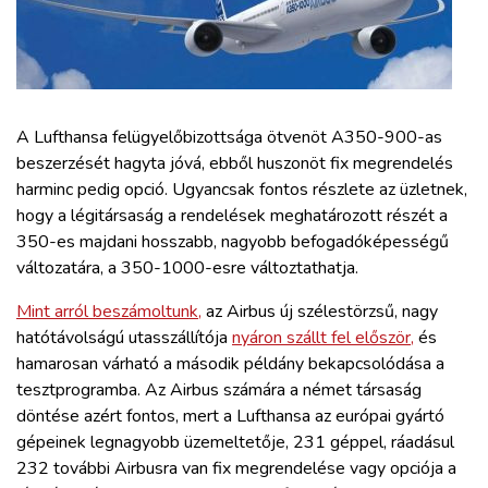
ZÖLDÚT
HAJÓZÁS
BLOG
A Lufthansa felügyelőbizottsága ötvenöt A350-900-as
beszerzését hagyta jóvá, ebből huszonöt fix megrendelés
harminc pedig opció. Ugyancsak fontos részlete az üzletnek,
ARCHÍVUM
hogy a légitársaság a rendelések meghatározott részét a
350-es majdani hosszabb, nagyobb befogadóképességű
WEBSHOP
változatára, a 350-1000-esre változtathatja.
Mint arról beszámoltunk,
az Airbus új szélestörzsű, nagy
BELÉPÉS
hatótávolságú utasszállítója
nyáron szállt fel először,
és
hamarosan várható a második példány bekapcsolódása a
tesztprogramba. Az Airbus számára a német társaság
REGISZTRÁCIÓ
döntése azért fontos, mert a Lufthansa az európai gyártó
gépeinek legnagyobb üzemeltetője, 231 géppel, ráadásul
232 további Airbusra van fix megrendelése vagy opciója a