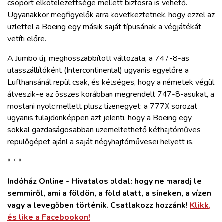
csoport elkötelezettsége mellett biztosra is vehető.
Ugyanakkor megfigyelők arra következtetnek, hogy ezzel az
üzlettel a Boeing egy másik saját típusának a végjátékát
vetíti előre.
A Jumbo új, meghosszabbított változata, a 747-8-as
utasszállítóként (Intercontinental) ugyanis egyelőre a
Lufthansánál repül csak, és kétséges, hogy a németek végül
átveszik-e az összes korábban megrendelt 747-8-asukat, a
mostani nyolc mellett plusz tizenegyet: a 777X sorozat
ugyanis tulajdonképpen azt jelenti, hogy a Boeing egy
sokkal gazdaságosabban üzemeltethető kéthajtóműves
repülőgépet ajánl a saját négyhajtóművesei helyett is.
* * *
Indóház Online - Hivatalos oldal: hogy ne maradj le
semmiről, ami a földön, a föld alatt, a síneken, a vízen
vagy a levegőben történik. Csatlakozz hozzánk!
Klikk,
és like a Facebookon!