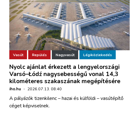
Vasút
Repülés
Nagyvasút
Légiközlekedés
Nyolc ajánlat érkezett a lengyelországi
Varsó–Łódź nagysebességű vonal 14,3
kilométeres szakaszának megépítésére
iho.hu
·
2026.07.13. 08:40
A pályázók tizenkilenc – hazai és külföldi – vasútépítő
céget képviselnek.