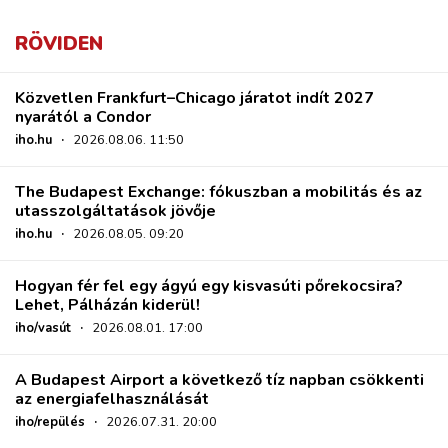
RÖVIDEN
Közvetlen Frankfurt–Chicago járatot indít 2027
nyarától a Condor
iho.hu
·
2026.08.06. 11:50
The Budapest Exchange: fókuszban a mobilitás és az
utasszolgáltatások jövője
iho.hu
·
2026.08.05. 09:20
Hogyan fér fel egy ágyú egy kisvasúti pőrekocsira?
Lehet, Pálházán kiderül!
iho/vasút
·
2026.08.01. 17:00
A Budapest Airport a következő tíz napban csökkenti
az energiafelhasználását
iho/repülés
·
2026.07.31. 20:00