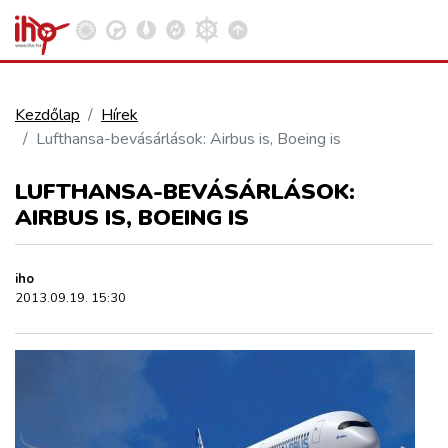
Kezdőlap
Hírek
Lufthansa-bevásárlások: Airbus is, Boeing is
VASÚT
Kosár megtekintése
LUFTHANSA-BEVÁSÁRLÁSOK:
KÖZÚT
AIRBUS IS, BOEING IS
REPÜLÉS
iho
2013.09.19. 15:30
KÖZLEKEDÉSFEJLESZTÉS
ELLÁTÁSI LÁNC