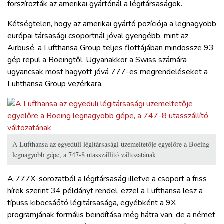
forszírozták az amerikai gyártónál a légitársaságok.
Kétségtelen, hogy az amerikai gyártó pozíciója a legnagyobb
európai társasági csoportnál jóval gyengébb, mint az
Airbusé, a Lufthansa Group teljes flottájában mindössze 93
gép repül a Boeingtől. Ugyanakkor a Swiss számára
ugyancsak most hagyott jóvá 777-es megrendeléseket a
Luhthansa Group vezérkara.
A Lufthansa az egyedüli légitársasági üzemeltetője egyelőre a Boeing
legnagyobb gépe, a 747-8 utasszállító változatának
A 777X-sorozatból a légitársaság illetve a csoport a friss
hírek szerint 34 példányt rendel, ezzel a Lufthansa lesz a
típuss kibocsáőtó légitársasága, egyébként a 9X
programjának formális beindítása még hátra van, de a német