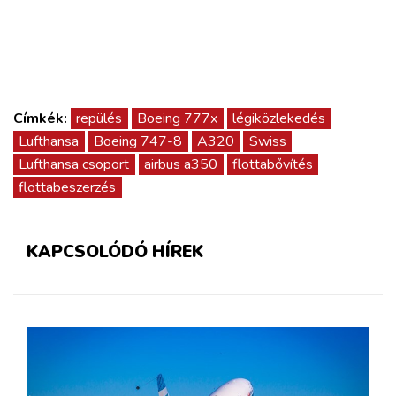
Címkék:
repülés
Boeing 777x
légiközlekedés
Lufthansa
Boeing 747-8
A320
Swiss
Lufthansa csoport
airbus a350
flottabővítés
flottabeszerzés
KAPCSOLÓDÓ HÍREK