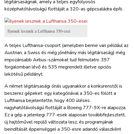
légitársaságnak, amely a teljes egyfolyosós
középhatótávolságú flottáját a 320-as gépcsaládra építi.
Ilyenek lesznek a Lufthansa 350-esei
A teljes Lufthansa-csoport (amelyben benne van például az
Austrian, a Swiss és még jónéhány más légitársaság) még
impozánsabb Airbus-számokat tud felmutatni: 397
forgalomban lévő és 535 megrendelt illetve opciós
lekötésű példányt.
A német légitársasági óriás ugyanakkor a konkurenstől is
beszerez gépeket: egy kategóriával a 350-es fölött a
Lufthansa bejelentette, hogy 400 üléses
nagyhatótávolságú flottáját a Boeing 777-9X-re alapozza.
Ez a gép a jelenlegi 777-esek alaposan továbbfejlesztett,
új hajtóművel repülő változata lesz, és programjának
beindítását éppenséggel a 350-esre adandó válaszként