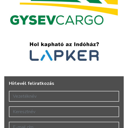
Hírlevél feliratkozás
Vezetéknév
Keresztnév
E-mail cím