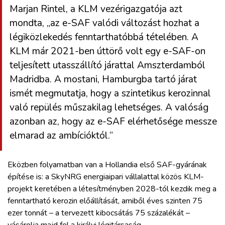
Marjan Rintel, a KLM vezérigazgatója azt
mondta, „az e-SAF valódi változást hozhat a
légiközlekedés fenntarthatóbbá tételében. A
KLM már 2021-ben úttörő volt egy e-SAF-on
teljesített utasszállító járattal Amszterdamból
Madridba. A mostani, Hamburgba tartó járat
ismét megmutatja, hogy a szintetikus kerozinnal
való repülés műszakilag lehetséges. A valóság
azonban az, hogy az e-SAF elérhetősége messze
elmarad az ambícióktól.”
Eközben folyamatban van a Hollandia első SAF-gyárának
építése is: a SkyNRG energiaipari vállalattal közös KLM-
projekt keretében a létesítményben 2028-tól kezdik meg a
fenntartható kerozin előállítását, amiből éves szinten 75
ezer tonnát – a tervezett kibocsátás 75 százalékát –