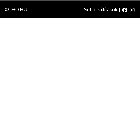
© IHO.HU
Süti beállítások
|