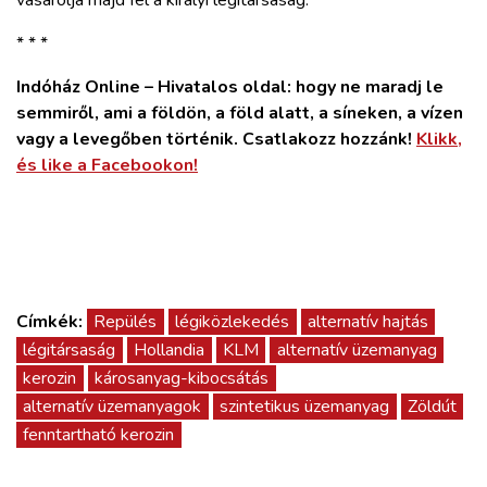
vásárolja majd fel a királyi légitársaság.
* * *
Indóház Online – Hivatalos oldal: hogy ne maradj le
semmiről, ami a földön, a föld alatt, a síneken, a vízen
vagy a levegőben történik. Csatlakozz hozzánk!
Klikk,
és like a Facebookon!
Címkék:
Repülés
légiközlekedés
alternatív hajtás
légitársaság
Hollandia
KLM
alternatív üzemanyag
kerozin
károsanyag-kibocsátás
alternatív üzemanyagok
szintetikus üzemanyag
Zöldút
fenntartható kerozin