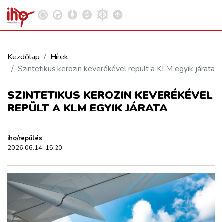
Kezdőlap
Hírek
Szintetikus kerozin keverékével repült a KLM egyik járata
VASÚT
Kosár megtekintése
SZINTETIKUS KEROZIN KEVERÉKÉVEL
KÖZÚT
REPÜLT A KLM EGYIK JÁRATA
REPÜLÉS
iho/repülés
2026.06.14. 15:20
KÖZLEKEDÉSFEJLESZTÉS
ELLÁTÁSI LÁNC