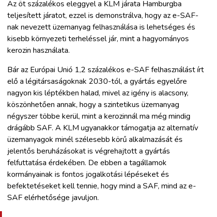
Az öt százalékos eleggyel a KLM járata Hamburgba
teljesített járatot, ezzel is demonstrálva, hogy az e-SAF-
nak nevezett üzemanyag felhasználása is lehetséges és
kisebb környezeti terheléssel jár, mint a hagyományos
kerozin használata.
Bár az Európai Unió 1,2 százalékos e-SAF felhasználást írt
elő a légitársaságoknak 2030-tól, a gyártás egyelőre
nagyon kis léptékben halad, mivel az igény is alacsony,
köszönhetően annak, hogy a szintetikus üzemanyag
négyszer többe kerül, mint a kerozinnál ma még mindig
drágább SAF. A KLM ugyanakkor támogatja az alternatív
üzemanyagok minél szélesebb körű alkalmazását és
jelentős beruházásokat is végrehajtott a gyártás
felfuttatása érdekében. De ebben a tagállamok
kormányainak is fontos jogalkotási lépéseket és
befektetéseket kell tennie, hogy mind a SAF, mind az e-
SAF elérhetősége javuljon.