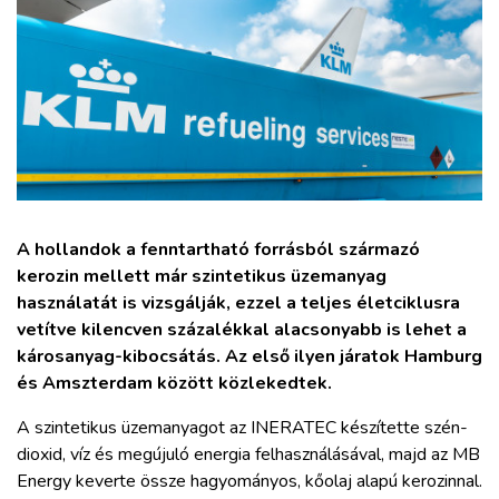
ZÖLDÚT
HAJÓZÁS
BLOG
ARCHÍVUM
A hollandok a fenntartható forrásból származó
WEBSHOP
kerozin mellett már szintetikus üzemanyag
használatát is vizsgálják, ezzel a teljes életciklusra
vetítve kilencven százalékkal alacsonyabb is lehet a
BELÉPÉS
károsanyag-kibocsátás. Az első ilyen járatok Hamburg
és Amszterdam között közlekedtek.
REGISZTRÁCIÓ
A szintetikus üzemanyagot az INERATEC készítette szén-
dioxid, víz és megújuló energia felhasználásával, majd az MB
Energy keverte össze hagyományos, kőolaj alapú kerozinnal.