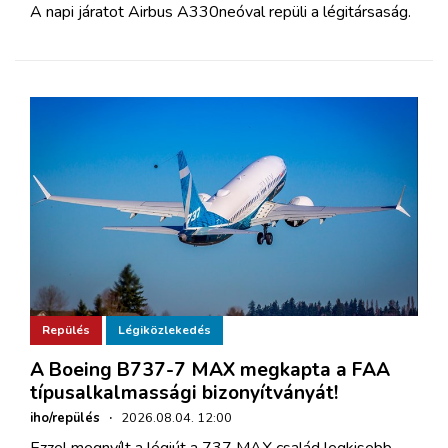
A napi járatot Airbus A330neóval repüli a légitársaság.
Repülés
Légiközlekedés
A Boeing B737-7 MAX megkapta a FAA
típusalkalmassági bizonyítványát!
iho/repülés
·
2026.08.04. 12:00
Ezzel megnyílt a légiút a 737 MAX család legkisebb