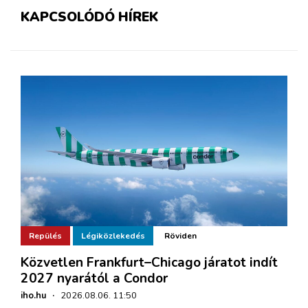
KAPCSOLÓDÓ HÍREK
Repülés
Légiközlekedés
Röviden
Közvetlen Frankfurt–Chicago járatot indít
2027 nyarától a Condor
iho.hu
·
2026.08.06. 11:50