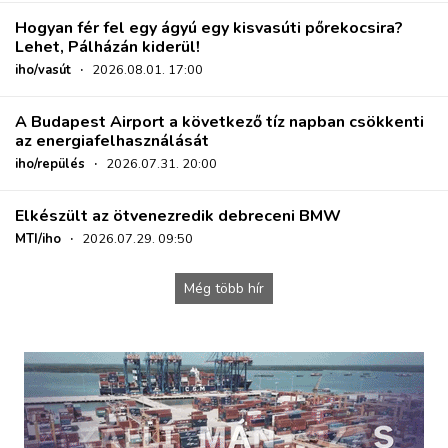
Hogyan fér fel egy ágyú egy kisvasúti pőrekocsira?
Lehet, Pálházán kiderül!
iho/vasút
·
2026.08.01. 17:00
A Budapest Airport a következő tíz napban csökkenti
az energiafelhasználását
iho/repülés
·
2026.07.31. 20:00
Elkészült az ötvenezredik debreceni BMW
MTI/iho
·
2026.07.29. 09:50
Még több hír