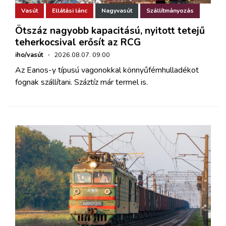
Vasút
Ellátási lánc
Nagyvasút
Szállítmányozás
Ötszáz nagyobb kapacitású, nyitott tetejű
teherkocsival erősít az RCG
iho/vasút
·
2026.08.07. 09:00
Az Eanos-y típusú vagonokkal könnyűfémhulladékot
fognak szállítani. Száztíz már termel is.