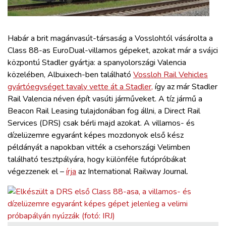
ZÖLDÚT
HAJÓZÁS
Habár a brit magánvasút-társaság a Vosslohtól vásárolta a
Class 88-as EuroDual-villamos gépeket, azokat már a svájci
központú Stadler gyártja: a spanyolországi Valencia
BLOG
közelében, Albuixech-ben található
Vossloh Rail Vehicles
gyártóegységet tavaly vette át a Stadler,
így az már Stadler
ARCHÍVUM
Rail Valencia néven épít vasúti járműveket. A tíz jármű a
Beacon Rail Leasing tulajdonában fog állni, a Direct Rail
Services (DRS) csak bérli majd azokat. A villamos- és
WEBSHOP
dízelüzemre egyaránt képes mozdonyok első kész
példányát a napokban vitték a csehországi Velimben
BELÉPÉS
található tesztpályára, hogy különféle futópróbákat
végezzenek el –
írja
az International Railway Journal.
REGISZTRÁCIÓ