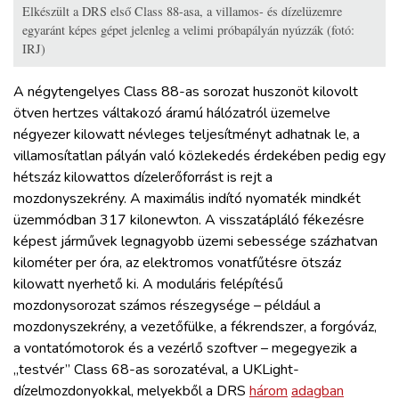
Elkészült a DRS első Class 88-asa, a villamos- és dízelüzemre
egyaránt képes gépet jelenleg a velimi próbapályán nyúzzák (fotó:
IRJ)
A négytengelyes Class 88-as sorozat huszonöt kilovolt
ötven hertzes váltakozó áramú hálózatról üzemelve
négyezer kilowatt névleges teljesítményt adhatnak le, a
villamosítatlan pályán való közlekedés érdekében pedig egy
hétszáz kilowattos dízelerőforrást is rejt a
mozdonyszekrény. A maximális indító nyomaték mindkét
üzemmódban 317 kilonewton. A visszatápláló fékezésre
képest járművek legnagyobb üzemi sebessége százhatvan
kilométer per óra, az elektromos vonatfűtésre ötszáz
kilowatt nyerhető ki. A moduláris felépítésű
mozdonysorozat számos részegysége – például a
mozdonyszekrény, a vezetőfülke, a fékrendszer, a forgóváz,
a vontatómotorok és a vezérlő szoftver – megegyezik a
„testvér” Class 68-as sorozatéval, a UKLight-
dízelmozdonyokkal, melyekből a DRS
három
adagban