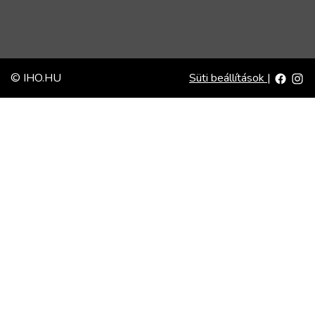
© IHO.HU
Süti beállítások
|