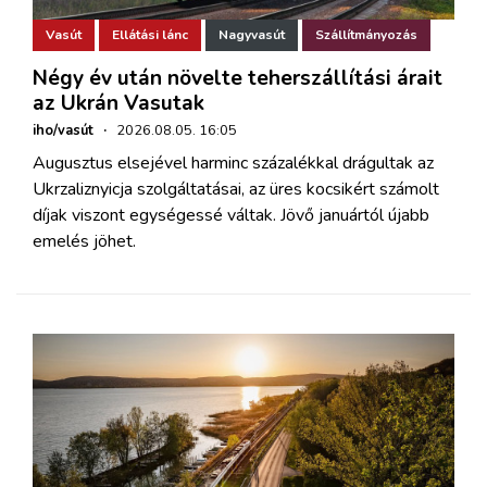
Vasút
Ellátási lánc
Nagyvasút
Szállítmányozás
Négy év után növelte teherszállítási árait
az Ukrán Vasutak
iho/vasút
·
2026.08.05. 16:05
Augusztus elsejével harminc százalékkal drágultak az
Ukrzaliznyicja szolgáltatásai, az üres kocsikért számolt
díjak viszont egységessé váltak. Jövő januártól újabb
emelés jöhet.