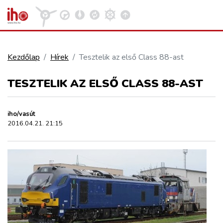
Kezdőlap
Hírek
Tesztelik az első Class 88-ast
VASÚT
TESZTELIK AZ ELSŐ CLASS 88-AST
Kosár megtekintése
KÖZÚT
iho/vasút
2016.04.21. 21:15
REPÜLÉS
KÖZLEKEDÉSFEJLESZTÉS
ELLÁTÁSI LÁNC