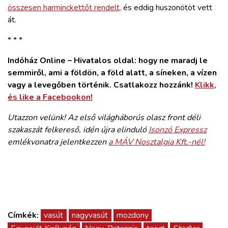
összesen harminckettőt rendelt,
és eddig huszonötöt vett
át.
* * *
Indóház Online – Hivatalos oldal: hogy ne maradj le
semmiről, ami a földön, a föld alatt, a síneken, a vízen
vagy a levegőben történik. Csatlakozz hozzánk!
Klikk,
és like a Facebookon!
Utazzon velünk! Az első világháborús olasz front déli
szakaszát felkereső, idén újra elinduló
Isonzó Expressz
emlékvonatra jelentkezzen
a MÁV Nosztalgia Kft.-nél!
Címkék:
vasút
nagyvasút
mozdony