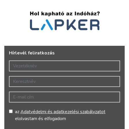
Hírlevél feliratkozás
Vezetéknév
Keresztnév
E-mail cím
az
Adatvédelmi és adatkezelési szabályzatot
elolvastam és elfogadom