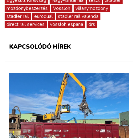
Egyesült Királyság
Nagy-Britannia
teszt
Stadler
mozdonybeszerzés
Vossloh
villanymozdony
stadler rail
eurodual
stadler rail valencia
direct rail services
vossloh espana
drs
KAPCSOLÓDÓ HÍREK