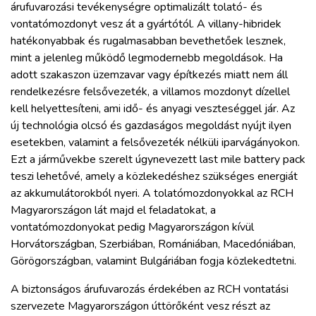
árufuvarozási tevékenységre optimalizált tolató- és
vontatómozdonyt vesz át a gyártótól. A villany-hibridek
hatékonyabbak és rugalmasabban bevethetőek lesznek,
mint a jelenleg működő legmodernebb megoldások. Ha
adott szakaszon üzemzavar vagy építkezés miatt nem áll
rendelkezésre felsővezeték, a villamos mozdonyt dízellel
kell helyettesíteni, ami idő- és anyagi veszteséggel jár. Az
új technológia olcsó és gazdaságos megoldást nyújt ilyen
esetekben, valamint a felsővezeték nélküli iparvágányokon.
Ezt a járművekbe szerelt úgynevezett last mile battery pack
teszi lehetővé, amely a közlekedéshez szükséges energiát
az akkumulátorokból nyeri. A tolatómozdonyokkal az RCH
Magyarországon lát majd el feladatokat, a
vontatómozdonyokat pedig Magyarországon kívül
Horvátországban, Szerbiában, Romániában, Macedóniában,
Görögországban, valamint Bulgáriában fogja közlekedtetni.
A biztonságos árufuvarozás érdekében az RCH vontatási
szervezete Magyarországon úttörőként vesz részt az