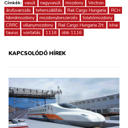
Címkék:
vasút
nagyvasút
mozdony
Vectron
árufuvarozás
teherszállítás
Rail Cargo Hungaria
RCH
hibridmozdony
mozdonybeszerzés
tolatómozdony
CRRC
villanymozdony
Rail Cargo Hungaria Zrt.
kínai
taurus
vontatás
1116
öbb 1116
KAPCSOLÓDÓ HÍREK