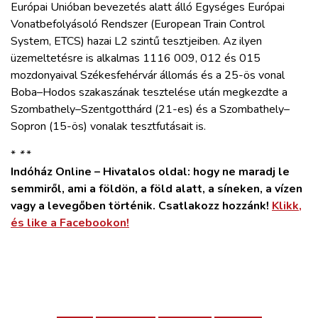
Európai Unióban bevezetés alatt álló Egységes Európai
Vonatbefolyásoló Rendszer (European Train Control
System, ETCS) hazai L2 szintű tesztjeiben. Az ilyen
üzemeltetésre is alkalmas 1116 009, 012 és 015
mozdonyaival Székesfehérvár állomás és a 25-ös vonal
Boba–Hodos szakaszának tesztelése után megkezdte a
Szombathely–Szentgotthárd (21-es) és a Szombathely–
Sopron (15-ös) vonalak tesztfutásait is.
*
*
*
Indóház Online – Hivatalos oldal: hogy ne maradj le
semmiről, ami a földön, a föld alatt, a síneken, a vízen
vagy a levegőben történik. Csatlakozz hozzánk!
Klikk,
és like a Facebookon!