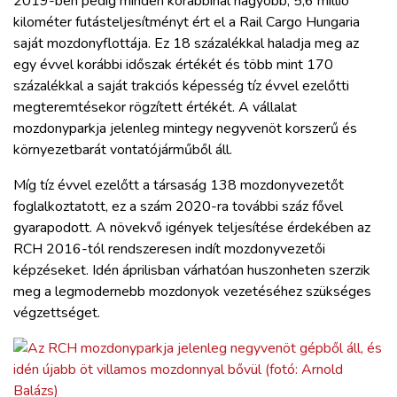
2019-ben pedig minden korábbinál nagyobb, 5,6 millió
kilométer futásteljesítményt ért el a Rail Cargo Hungaria
saját mozdonyflottája. Ez 18 százalékkal haladja meg az
egy évvel korábbi időszak értékét és több mint 170
százalékkal a saját trakciós képesség tíz évvel ezelőtti
megteremtésekor rögzített értékét. A vállalat
mozdonyparkja jelenleg mintegy negyvenöt korszerű és
környezetbarát vontatójárműből áll.
Míg tíz évvel ezelőtt a társaság 138 mozdonyvezetőt
foglalkoztatott, ez a szám 2020-ra további száz fővel
gyarapodott. A növekvő igények teljesítése érdekében az
RCH 2016-tól rendszeresen indít mozdonyvezetői
képzéseket. Idén áprilisban várhatóan huszonheten szerzik
meg a legmodernebb mozdonyok vezetéséhez szükséges
végzettséget.