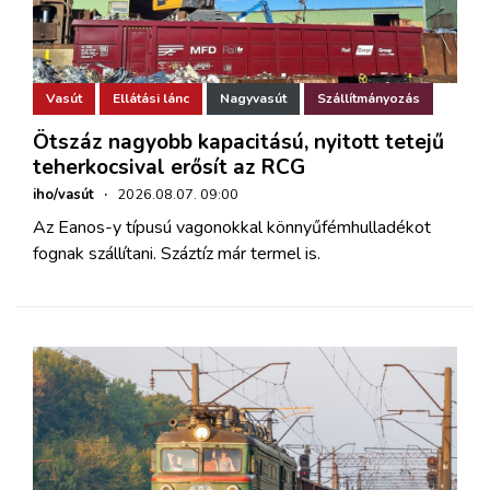
Vasút
Ellátási lánc
Nagyvasút
Szállítmányozás
Ötszáz nagyobb kapacitású, nyitott tetejű
teherkocsival erősít az RCG
iho/vasút
·
2026.08.07. 09:00
Az Eanos-y típusú vagonokkal könnyűfémhulladékot
fognak szállítani. Száztíz már termel is.