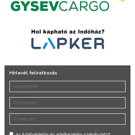
Hírlevél feliratkozás
Vezetéknév
Keresztnév
E-mail cím
az
Adatvédelmi és adatkezelési szabályzatot