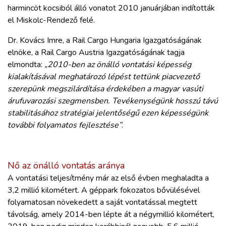
harmincöt kocsiból álló vonatot 2010 januárjában indították
el Miskolc-Rendező felé.
Dr. Kovács Imre, a Rail Cargo Hungaria Igazgatóságának
elnöke, a Rail Cargo Austria Igazgatóságának tagja
elmondta:
„2010-ben az önálló vontatási képesség
kialakításával meghatározó lépést tettünk piacvezető
szerepünk megszilárdítása érdekében a magyar vasúti
árufuvarozási szegmensben. Tevékenységünk hosszú távú
stabilitásához stratégiai jelentőségű ezen képességünk
további folyamatos fejlesztése”
.
Nő az önálló vontatás aránya
A vontatási teljesítmény már az első évben meghaladta a
3,2 millió kilométert. A géppark fokozatos bővülésével
folyamatosan növekedett a saját vontatással megtett
távolság, amely 2014-ben lépte át a négymillió kilométert,