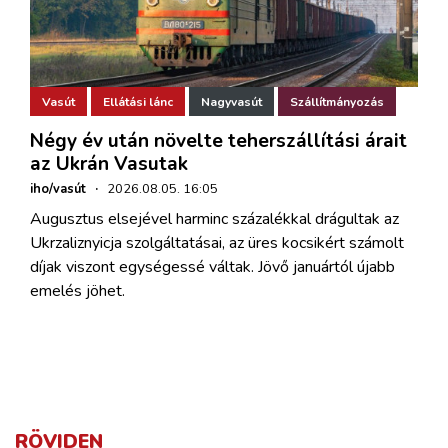
Vasút
Ellátási lánc
Nagyvasút
Szállítmányozás
Négy év után növelte teherszállítási árait
az Ukrán Vasutak
iho/vasút
·
2026.08.05. 16:05
Augusztus elsejével harminc százalékkal drágultak az
Ukrzaliznyicja szolgáltatásai, az üres kocsikért számolt
díjak viszont egységessé váltak. Jövő januártól újabb
emelés jöhet.
RÖVIDEN