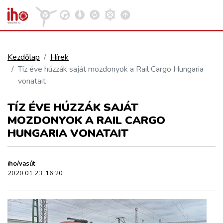
Kezdőlap
Hírek
Tíz éve húzzák saját mozdonyok a Rail Cargo Hungaria
VASÚT
vonatait
Kosár megtekintése
TÍZ ÉVE HÚZZÁK SAJÁT
KÖZÚT
MOZDONYOK A RAIL CARGO
HUNGARIA VONATAIT
REPÜLÉS
iho/vasút
KÖZLEKEDÉSFEJLESZTÉS
2020.01.23. 16:20
ELLÁTÁSI LÁNC