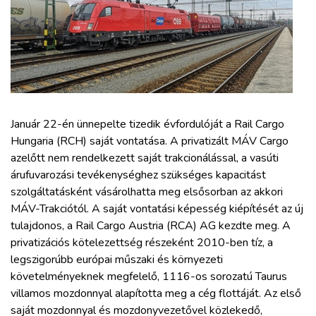
ZÖLDÚT
HAJÓZÁS
BLOG
Január 22-én ünnepelte tizedik évfordulóját a Rail Cargo
ARCHÍVUM
Hungaria (RCH) saját vontatása. A privatizált MÁV Cargo
azelőtt nem rendelkezett saját trakcionálással, a vasúti
WEBSHOP
árufuvarozási tevékenységhez szükséges kapacitást
szolgáltatásként vásárolhatta meg elsősorban az akkori
MÁV-Trakciótól. A saját vontatási képesség kiépítését az új
BELÉPÉS
tulajdonos, a Rail Cargo Austria (RCA) AG kezdte meg. A
privatizációs kötelezettség részeként 2010-ben tíz, a
REGISZTRÁCIÓ
legszigorúbb európai műszaki és környezeti
követelményeknek megfelelő, 1116-os sorozatú Taurus
villamos mozdonnyal alapította meg a cég flottáját. Az első
saját mozdonnyal és mozdonyvezetővel közlekedő,