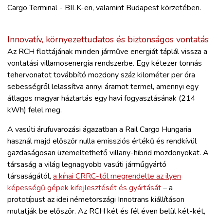
Cargo Terminal - BILK-en, valamint Budapest körzetében.
Innovatív, környezettudatos és biztonságos vontatás
Az RCH flottájának minden járműve energiát táplál vissza a
vontatási villamosenergia rendszerbe. Egy kétezer tonnás
tehervonatot továbbító mozdony száz kilométer per óra
sebességről lelassítva annyi áramot termel, amennyi egy
átlagos magyar háztartás egy havi fogyasztásának (214
kWh) felel meg.
A vasúti árufuvarozási ágazatban a Rail Cargo Hungaria
használ majd először nulla emissziós értékű és rendkívül
gazdaságosan üzemeltethető villany-hibrid mozdonyokat. A
társaság a világ legnagyobb vasúti járműgyártó
társaságától,
a kínai CRRC-től megrendelte az ilyen
képességű gépek kifejlesztését és gyártását
– a
prototípust az idei németországi Innotrans kiállításon
mutatják be először. Az RCH két és fél éven belül két-két,