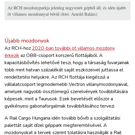
Az RCH mozdonyparkja jelenleg negyvenöt gépből áll, és idén újabb
öt villamos mozdonnyal bővül (fotó: Arnold Balázs)
Újabb mozdonyok
Az RCH-hoz
2020-ban további öt villamos mozdony
érkezik
az ÖBB-csoport korszerű flottájából. A
kapacitásbővítés lehetővé teszi, hogy a társaság fuvarjainak
több mint hatvan százalékát saját eszközeivel juttassa el
rendeltetési helyükre. Az RCH flottája kiegészül a
vállalatcsoport legmodernebb Vectron villanymozdonyaival,
amelyek nagyobb össztömegű szerelvények továbbítására
képesek, mint a Taurusok. Ezek bevetését először a
gyékényesi gabonaforgalmak továbbításához tervezi.
A Rail Cargo Hungaria idén tovább bővíti a szolgáltatási
palettát saját dízel géppark megteremtésével. A
mozdonyokat a tervek szerint tolatásra használják a Rail