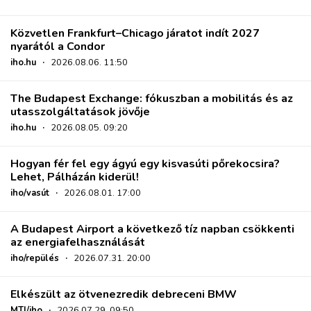
Közvetlen Frankfurt–Chicago járatot indít 2027
nyarától a Condor
iho.hu
·
2026.08.06. 11:50
The Budapest Exchange: fókuszban a mobilitás és az
utasszolgáltatások jövője
iho.hu
·
2026.08.05. 09:20
Hogyan fér fel egy ágyú egy kisvasúti pőrekocsira?
Lehet, Pálházán kiderül!
iho/vasút
·
2026.08.01. 17:00
A Budapest Airport a következő tíz napban csökkenti
az energiafelhasználását
iho/repülés
·
2026.07.31. 20:00
Elkészült az ötvenezredik debreceni BMW
MTI/iho
·
2026.07.29. 09:50