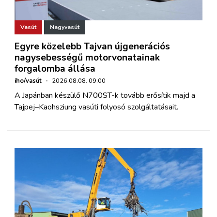
Vasút
Nagyvasút
Egyre közelebb Tajvan újgenerációs
nagysebességű motorvonatainak
forgalomba állása
iho/vasút
·
2026.08.08. 09:00
A Japánban készülő N700ST-k tovább erősítik majd a
Tajpej–Kaohsziung vasúti folyosó szolgáltatásait.