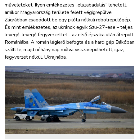
műveleteket. Ilyen emlékezetes „elszabadulás” lehetett,
amikor Magyarország területe felett végigrepülve
Zágrábban csapódott be egy pilóta nélküli robotrepülőgép.
És mint emlékezetes, az ukránok egyik Szu-27-ese – teljes
levegő-levegő fegyverzettel – az első éjszaka után átrepült
Romániába. A román légierő befogta és a harci gép Bákóban
szállt le, majd néhány nap múlva visszarepülhetett, igaz,
fegyverzet nélkül, Ukrajnába.