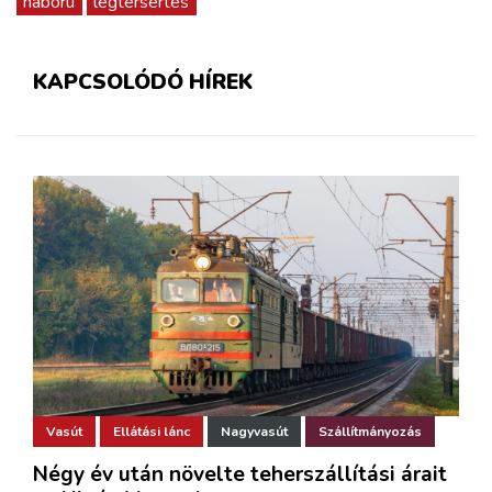
háború
légtérsértés
KAPCSOLÓDÓ HÍREK
Vasút
Ellátási lánc
Nagyvasút
Szállítmányozás
Négy év után növelte teherszállítási árait