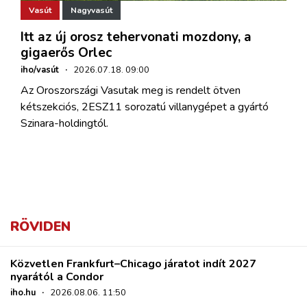
Vasút
Nagyvasút
Itt az új orosz tehervonati mozdony, a
gigaerős Orlec
iho/vasút
·
2026.07.18. 09:00
Az Oroszországi Vasutak meg is rendelt ötven
kétszekciós, 2ESZ11 sorozatú villanygépet a gyártó
Szinara-holdingtól.
RÖVIDEN
Közvetlen Frankfurt–Chicago járatot indít 2027
nyarától a Condor
iho.hu
·
2026.08.06. 11:50