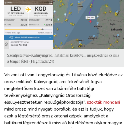
Szentpétervár–Kalinyingrád, hatalmas kerülővel, megközelítés csakis
a tenger felől (Flightradar24)
Viszont ott van Lengyelország és Litvánia közé ékelődve az
orosz enklávé, Kalinyingrád, ami fekvésénél fogva
meglehetősen közel van a bármiféle balti légi
tevékenységhez. „Kalinyingrád Oroszország
elsüllyeszthetetlen repülőgéphordozója”,
szokták mondani
mind orosz, mind nyugati portálok, és azt is tudjuk, hogy
azok a légtérsértő orosz katonai gépek, amelyeket a
baltikumi légirendészeti misszió kötelékében olykor magyar