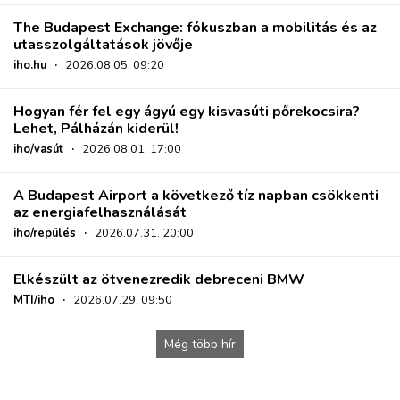
The Budapest Exchange: fókuszban a mobilitás és az
utasszolgáltatások jövője
iho.hu
·
2026.08.05. 09:20
Hogyan fér fel egy ágyú egy kisvasúti pőrekocsira?
Lehet, Pálházán kiderül!
iho/vasút
·
2026.08.01. 17:00
A Budapest Airport a következő tíz napban csökkenti
az energiafelhasználását
iho/repülés
·
2026.07.31. 20:00
Elkészült az ötvenezredik debreceni BMW
MTI/iho
·
2026.07.29. 09:50
Még több hír