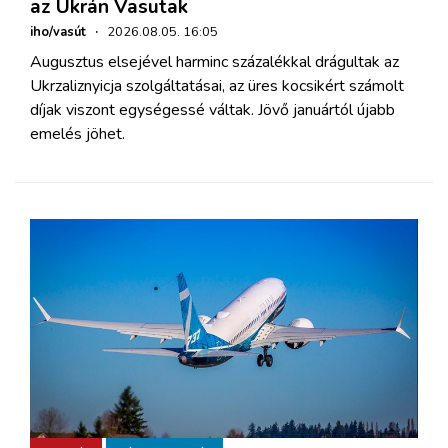
az Ukrán Vasutak
iho/vasút
·
2026.08.05. 16:05
Augusztus elsejével harminc százalékkal drágultak az
Ukrzaliznyicja szolgáltatásai, az üres kocsikért számolt
díjak viszont egységessé váltak. Jövő januártól újabb
emelés jöhet.