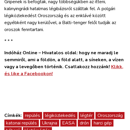
Gripenek is befogtak, nagy többségükben az itteni,
kalinyingrádi hatalmas légibázisról szálltak fel. A polgári
légiközlekedést Oroszország és az enklávé között
egyébként nagy kerülővel, a Balti-tenger felől tudják az
oroszok fenntartani.
* * *
Indóház Online – Hivatalos oldal: hogy ne maradj le
semmiről, ami a földön, a föld alatt, a síneken, a vízen
vagy a levegőben történik. Csatlakozz hozzánk!
Klikk,
és like a Facebookon!
Címkék:
repülés
légiközlekedés
légtér
Oroszország
katonai repülés
Ukrajna
EASA
drón
harci gép