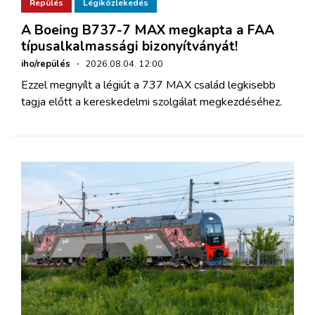
Repülés
Légiközlekedés
A Boeing B737-7 MAX megkapta a FAA
típusalkalmassági bizonyítványát!
iho/repülés
·
2026.08.04. 12:00
Ezzel megnyílt a légiút a 737 MAX család legkisebb
tagja előtt a kereskedelmi szolgálat megkezdéséhez.