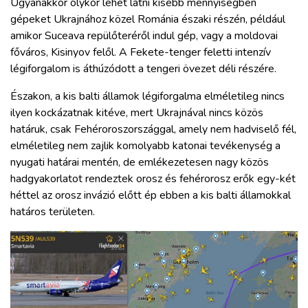
Ugyanakkor olykor lehet látni kisebb mennyiségben
gépeket Ukrajnához közel Románia északi részén, például
amikor Suceava repülőteréről indul gép, vagy a moldovai
főváros, Kisinyov felől. A Fekete-tenger feletti intenzív
légiforgalom is áthúzódott a tengeri övezet déli részére.
Északon, a kis balti államok légiforgalma elméletileg nincs
ilyen kockázatnak kitéve, mert Ukrajnával nincs közös
határuk, csak Fehéroroszországgal, amely nem hadviselő fél,
elméletileg nem zajlik komolyabb katonai tevékenység a
nyugati határai mentén, de emlékezetesen nagy közös
hadgyakorlatot rendeztek orosz és fehérorosz erők egy-két
héttel az orosz invázió előtt ép ebben a kis balti államokkal
határos területen.