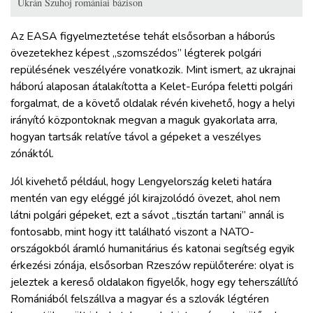
Ukrán Szuhoj romániai bázison
Az EASA figyelmeztetése tehát elsősorban a háborús
övezetekhez képest „szomszédos” légterek polgári
repülésének veszélyére vonatkozik. Mint ismert, az ukrajnai
háború alaposan átalakította a Kelet-Európa feletti polgári
forgalmat, de a követő oldalak révén kivehető, hogy a helyi
irányító központoknak megvan a maguk gyakorlata arra,
hogyan tartsák relatíve távol a gépeket a veszélyes
zónáktól.
Jól kivehető például, hogy Lengyelország keleti határa
mentén van egy eléggé jól kirajzolódó övezet, ahol nem
látni polgári gépeket, ezt a sávot „tisztán tartani” annál is
fontosabb, mint hogy itt található viszont a NATO-
országokból áramló humanitárius és katonai segítség egyik
érkezési zónája, elsősorban Rzeszów repülőterére: olyat is
jeleztek a kereső oldalakon figyelők, hogy egy teherszállító
Romániából felszállva a magyar és a szlovák légtéren