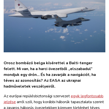
ZÖLDÚT
HAJÓZÁS
BLOG
ARCHÍVUM
WEBSHOP
Orosz bombázó belga kísérettel a Balti-tenger
felett. Mi van, ha a harci övezetből „elszabadul”
BELÉPÉS
mondjuk egy drón... És ha zavarják a navigációt, ha
téves az azonosítás? Az EASA az ukrajnai
hadműveletek veszélyeiről.
REGISZTRÁCIÓ
Az európai repülésbiztonsági szervezet
egyik legfontosabb
jelzése
arról szól, hogy korábbi háborúk tapasztalata szerint
a zavaros háborús övezetekben könnyen történhet téves