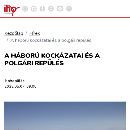
Kezdőlap
Hírek
A háború kockázatai és a polgári repülés
VASÚT
Kosár megtekintése
A HÁBORÚ KOCKÁZATAI ÉS A
KÖZÚT
POLGÁRI REPÜLÉS
REPÜLÉS
iho/repülés
2022.05.07. 09:00
KÖZLEKEDÉSFEJLESZTÉS
ELLÁTÁSI LÁNC