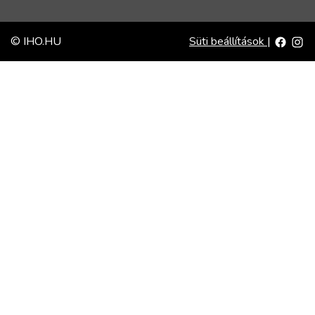
© IHO.HU
Süti beállítások
|