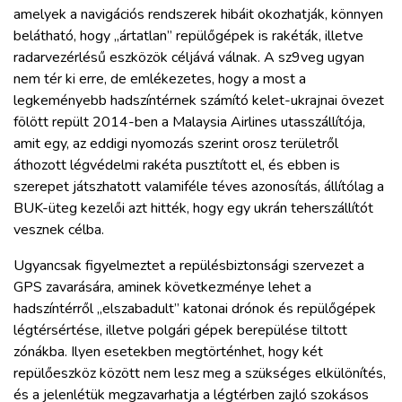
amelyek a navigációs rendszerek hibáit okozhatják, könnyen
belátható, hogy „ártatlan” repülőgépek is rakéták, illetve
radarvezérlésű eszközök céljává válnak. A sz9veg ugyan
nem tér ki erre, de emlékezetes, hogy a most a
legkeményebb hadszíntérnek számító kelet-ukrajnai övezet
fölött repült 2014-ben a Malaysia Airlines utasszállítója,
amit egy, az eddigi nyomozás szerint orosz területről
áthozott légvédelmi rakéta pusztított el, és ebben is
szerepet játszhatott valamiféle téves azonosítás, állítólag a
BUK-üteg kezelői azt hitték, hogy egy ukrán teherszállítót
vesznek célba.
Ugyancsak figyelmeztet a repülésbiztonsági szervezet a
GPS zavarására, aminek következménye lehet a
hadszíntérről „elszabadult” katonai drónok és repülőgépek
légtérsértése, illetve polgári gépek berepülése tiltott
zónákba. Ilyen esetekben megtörténhet, hogy két
repülőeszköz között nem lesz meg a szükséges elkülönítés,
és a jelenlétük megzavarhatja a légtérben zajló szokásos