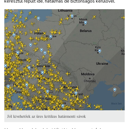
keresztül repült ide, hatalmas de biztonságos kerülővel.
Jól kivehetőek az üres kritikus határmenti sávok