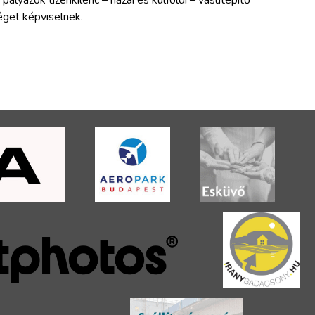
 pályázók tizenkilenc – hazai és külföldi – vasútépítő
éget képviselnek.