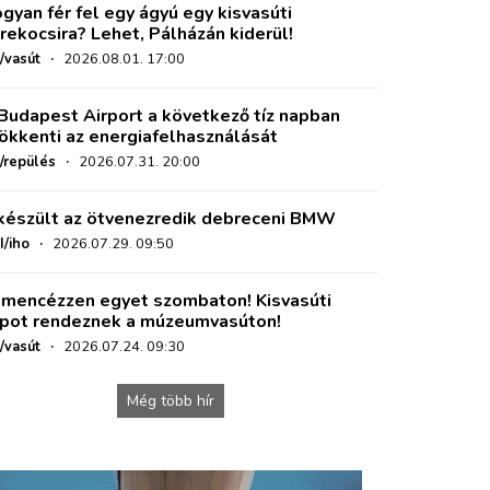
gyan fér fel egy ágyú egy kisvasúti
rekocsira? Lehet, Pálházán kiderül!
/vasút
·
2026.08.01. 17:00
Budapest Airport a következő tíz napban
ökkenti az energiafelhasználását
o/repülés
·
2026.07.31. 20:00
készült az ötvenezredik debreceni BMW
I/iho
·
2026.07.29. 09:50
mencézzen egyet szombaton! Kisvasúti
pot rendeznek a múzeumvasúton!
/vasút
·
2026.07.24. 09:30
Még több hír