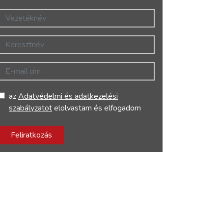
Vezetéknév
Keresztnév
E-mail cím
az
Adatvédelmi és adatkezelési
szabályzatot
elolvastam és elfogadom
Feliratkozás