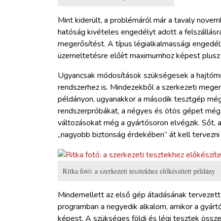
Mint kiderült, a problémáról már a tavaly novemb
hatóság kivételes engedélyt adott a felszállásra
megerősítést. A típus légialkalmassági engedé
üzemeltetésre előírt maximumhoz képest plusz ö
Ugyancsak módosítások szükségesek a hajtóműv
rendszerhez is. Mindezekből a szerkezeti meger
példányon, ugyanakkor a második tesztgép még m
rendszerpróbákat, a négyes és ötös gépet még
változásokat még a gyártósoron elvégzik. Sőt, am
„nagyobb biztonság érdekében” át kell tervezni
Ritka fotó: a szerkezeti tesztekhez előkészített példány
Mindemellett az első gép átadásának tervezett 
programban a negyedik alkalom, amikor a gyártó
képest. A szükséges földi és légi tesztek össze