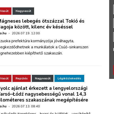
Vasút
Nagyvasút
ágneses lebegés ötszázzal Tokió és
agoja között, kilenc év késéssel
ho.hu
·
2026.07.19. 12:00
izuoka prefektúra kormányzója jóváhagyta,
egkezdődhetnek a munkálatok a Csúó-sinkanszen
egnehezebben kiépíthető szakaszán.
Vasút
Repülés
Nagyvasút
Légiközlekedés
yolc ajánlat érkezett a lengyelországi
arsó–Łódź nagysebességű vonal 14,3
ilométeres szakaszának megépítésére
ho.hu
·
2026.07.13. 08:40