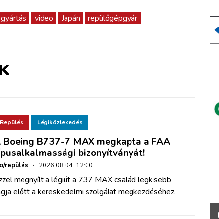
pgyártás
video
Japán
repülőgépgyár
K
Repülés
Légiközlekedés
 Boeing B737-7 MAX megkapta a FAA
ípusalkalmassági bizonyítványát!
ho/repülés
·
2026.08.04. 12:00
zzel megnyílt a légiút a 737 MAX család legkisebb
agja előtt a kereskedelmi szolgálat megkezdéséhez.