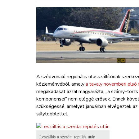
ZÖLDÚT
HAJÓZÁS
BLOG
ARCHÍVUM
WEBSHOP
A szépvonalú regionális utasszállítónak szerkeze
közleményéből, amely
a tavaly novemberi első f
megakadását azzal magyarázta, „a szárny–törzs c
BELÉPÉS
komponensei” nem eléggé erősek. Ennek követ
szükségessé, amelyet januárban elvégeztek az e
REGISZTRÁCIÓ
súlytöbblettel.
Leszállás a szerdai repülés után