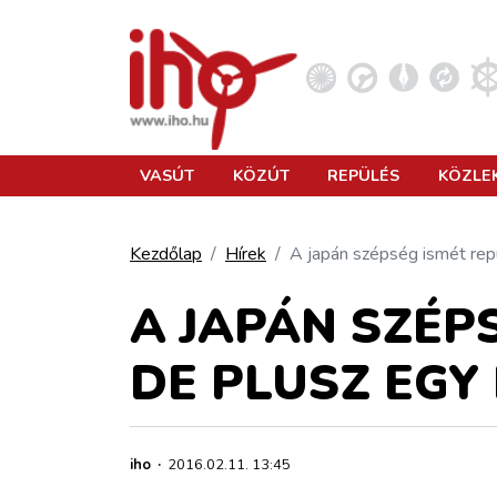
VASÚT
VASÚT
KÖZÚT
REPÜLÉS
KÖZLE
KÖZÚT
Kezdőlap
Hírek
A japán szépség ismét repül
REPÜLÉS
A JAPÁN SZÉP
DE PLUSZ EGY 
KÖZLEKEDÉSFEJLESZTÉS
ELLÁTÁSI LÁNC
iho
·
2016.02.11. 13:45