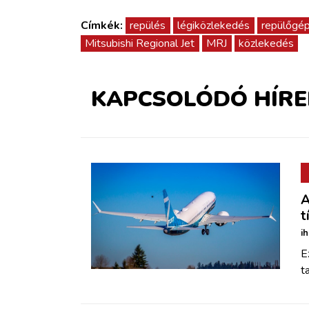
Címkék:
repülés
légiközlekedés
repülőgé
Mitsubishi Regional Jet
MRJ
közlekedés
KAPCSOLÓDÓ HÍRE
A
t
i
E
t