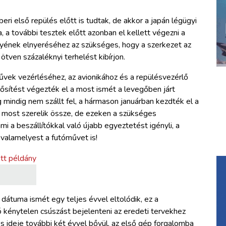
eri első repülés előtt is tudtak, de akkor a japán légügyi
, a további tesztek előtt azonban el kellett végezni a
lyének elnyeréséhez az szükséges, hogy a szerkezet az
tven százaléknyi terhelést kibírjon.
ek vezérléséhez, az avionikához és a repülésvezérlő
ősítést végezték el a most ismét a levegőben járt
indig nem szállt fel, a hármason januárban kezdték el a
 most szerelik össze, de ezeken a szükséges
i a beszállítókkal való újabb egyeztetést igényli, a
 valamelyest a futóművet is!
dátuma ismét egy teljes évvel eltolódik, ez a
 kénytelen csúszást bejelenteni az eredeti tervekhez
s ideje további két évvel bővül, az első gép forgalomba