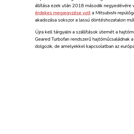
állítása ezek után 2018 második negyedévére v
érdekes megjegyzése volt
a Mitsubishi repülőg
akadozása sokszor a lassú döntéshozatalon múl
Újra kell tárgyalni a szállítások ütemét a hajtó
Geared Turbofan rendszerű hajtóműcsaládnak a f
dolgozik, de amelyekkel kapcsolatban az európ