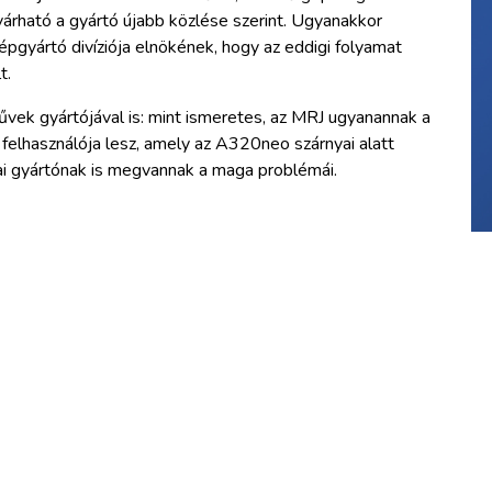
árható a gyártó újabb közlése szerint. Ugyanakkor
épgyártó divíziója elnökének, hogy az eddigi folyamat
t.
művek gyártójával is: mint ismeretes, az MRJ ugyanannak a
elhasználója lesz, amely az A320neo szárnyai alatt
ai gyártónak is megvannak a maga problémái.