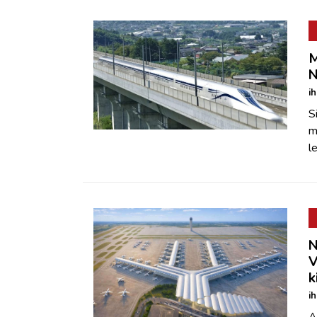
M
N
i
S
m
l
N
V
k
i