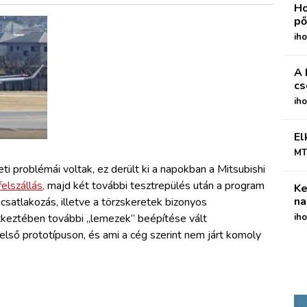
Ho
pő
iho
A 
cs
ih
El
MT
ti problémái voltak, ez derült ki a napokban a Mitsubishi
elszállás,
majd két további tesztrepülés után a program
Ke
na
satlakozás, illetve a törzskeretek bizonyos
keztében további „lemezek” beépítése vált
iho
lső prototípuson, és ami a cég szerint nem járt komoly