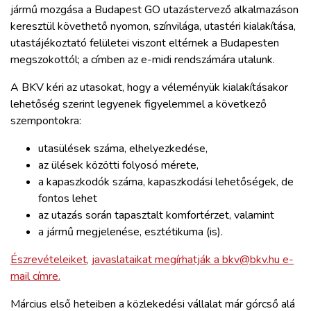
jármű mozgása a Budapest GO utazástervező alkalmazáson
keresztül követhető nyomon, színvilága, utastéri kialakítása,
utastájékoztató felületei viszont eltérnek a Budapesten
megszokottól; a címben az e-midi rendszámára utalunk.
A BKV kéri az utasokat, hogy a véleményük kialakításakor
lehetőség szerint legyenek figyelemmel a következő
szempontokra:
utasülések száma, elhelyezkedése,
az ülések közötti folyosó mérete,
a kapaszkodók száma, kapaszkodási lehetőségek, de
fontos lehet
az utazás során tapasztalt komfortérzet, valamint
a jármű megjelenése, esztétikuma (is).
Észrevételeiket, javaslataikat megírhatják a bkv@bkv.hu e-
mail címre.
Március első heteiben a közlekedési vállalat már górcső alá