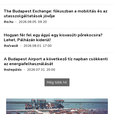
The Budapest Exchange: fókuszban a mobilitás és az
utasszolgáltatások jövője
iho.hu
·
2026.08.05. 09:20
Hogyan fér fel egy ágyú egy kisvasúti pőrekocsira?
Lehet, Pálházán kiderül!
iho/vasút
·
2026.08.01. 17:00
A Budapest Airport a következő tíz napban csökkenti
az energiafelhasználását
iho/repülés
·
2026.07.31. 20:00
Még több hír