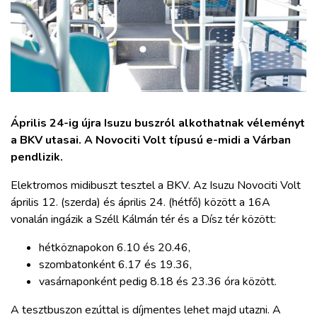
ZÖLDÚT
HAJÓZÁS
BLOG
Április 24-ig újra Isuzu buszról alkothatnak véleményt
ARCHÍVUM
a BKV utasai. A Novociti Volt típusú e-midi a Várban
pendlizik.
WEBSHOP
Elektromos midibuszt tesztel a BKV. Az Isuzu Novociti Volt
április 12. (szerda) és április 24. (hétfő) között a 16A
BELÉPÉS
vonalán ingázik a Széll Kálmán tér és a Dísz tér között:
hétköznapokon 6.10 és 20.46,
REGISZTRÁCIÓ
szombatonként 6.17 és 19.36,
vasárnaponként pedig 8.18 és 23.36 óra között.
A tesztbuszon ezúttal is díjmentes lehet majd utazni. A