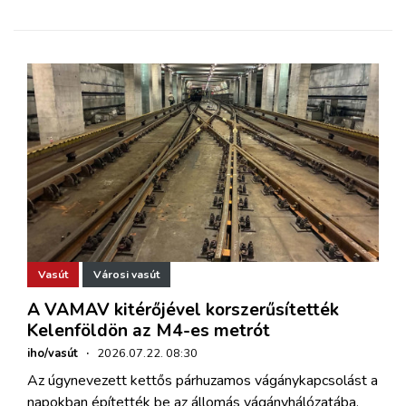
Vasút
Városi vasút
A VAMAV kitérőjével korszerűsítették
Kelenföldön az M4-es metrót
iho/vasút
·
2026.07.22. 08:30
Az úgynevezett kettős párhuzamos vágánykapcsolást a
napokban építették be az állomás vágányhálózatába.