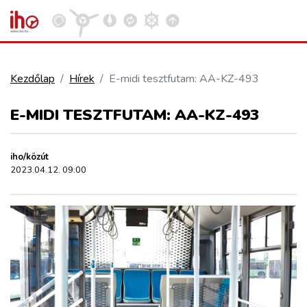
Kezdőlap
Hírek
E-midi tesztfutam: AA-KZ-493
VASÚT
E-MIDI TESZTFUTAM: AA-KZ-493
Kosár megtekintése
KÖZÚT
iho/közút
2023.04.12. 09:00
REPÜLÉS
KÖZLEKEDÉSFEJLESZTÉS
ELLÁTÁSI LÁNC