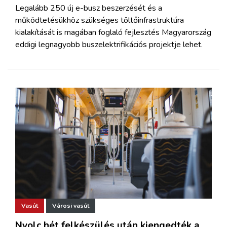
Legalább 250 új e-busz beszerzését és a
működtetésükhöz szükséges töltőinfrastruktúra
kialakítását is magában foglaló fejlesztés Magyarország
eddigi legnagyobb buszelektrifikációs projektje lehet.
Vasút
Városi vasút
Nyolc hét felkészülés után kiengedték a