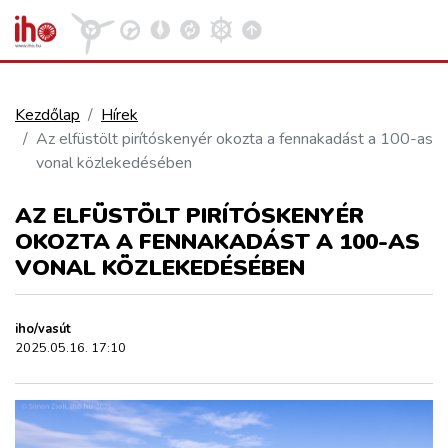
Kezdőlap
Hírek
Az elfüstölt pirítóskenyér okozta a fennakadást a 100-as
VASÚT
vonal közlekedésében
Kosár megtekintése
AZ ELFÜSTÖLT PIRÍTÓSKENYÉR
KÖZÚT
OKOZTA A FENNAKADÁST A 100-AS
VONAL KÖZLEKEDÉSÉBEN
REPÜLÉS
iho/vasút
KÖZLEKEDÉSFEJLESZTÉS
2025.05.16. 17:10
ELLÁTÁSI LÁNC