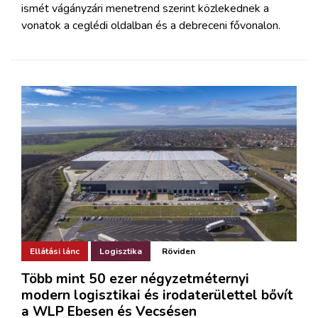
ismét vágányzári menetrend szerint közlekednek a
vonatok a ceglédi oldalban és a debreceni fővonalon.
Ellátási lánc
Logisztika
Röviden
Több mint 50 ezer négyzetméternyi
modern logisztikai és irodaterülettel bővít
a WLP Ebesen és Vecsésen