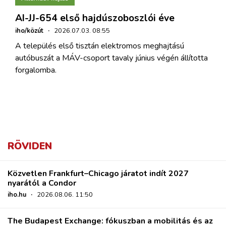
AI-JJ-654 első hajdúszoboszlói éve
iho/közút
·
2026.07.03. 08:55
A település első tisztán elektromos meghajtású
autóbuszát a MÁV-csoport tavaly június végén állította
forgalomba.
RÖVIDEN
Közvetlen Frankfurt–Chicago járatot indít 2027
nyarától a Condor
iho.hu
·
2026.08.06. 11:50
The Budapest Exchange: fókuszban a mobilitás és az