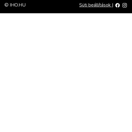
© IHO.HU
Süti beállítások
|