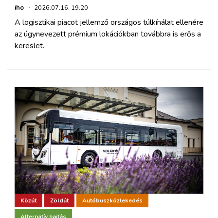
iho
·
2026.07.16. 19:20
A logisztikai piacot jellemző országos túlkínálat ellenére
az úgynevezett prémium lokációkban továbbra is erős a
kereslet.
Közút
Zöldút
Autóbuszközlekedés
Alternatív hajtás