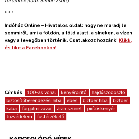
történtek (fotó: Simon Zsolt)
* * *
Indóház Online – Hivatalos oldal: hogy ne maradj le
semmiről, ami a földön, a föld alatt, a síneken, a vízen
vagy a levegőben történik. Csatlakozz hozzánk!
Klikk,
és like a Facebookon!
Címkék:
100-as vonal
kenyérpirító
hajdúszoboszló
biztosítóberendezési hiba
ebes
biztber hiba
biztber
kaba
forgalmi zavar
áramszünet
pirítóskenyér
tüzvédelem
füstérzékelő