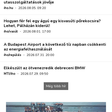
utasszolgáltatások jövője
iho.hu
·
2026.08.05. 09:20
Hogyan fér fel egy ágyú egy kisvasúti pőrekocsira?
Lehet, Pálházán kiderül!
iho/vasút
·
2026.08.01. 17:00
A Budapest Airport a következő tíz napban csökkenti
az energiafelhasználását
iho/repülés
·
2026.07.31. 20:00
Elkészült az ötvenezredik debreceni BMW
MTI/iho
·
2026.07.29. 09:50
Még több hír