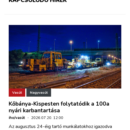
KAPCSOLÓDÓ HÍREK
Vasút
Nagyvasút
Kőbánya-Kispesten folytatódik a 100a
nyári karbantartása
iho/vasút
·
2026.07.20. 12:00
Az augusztus 24-éig tartó munkálatokhoz igazodva