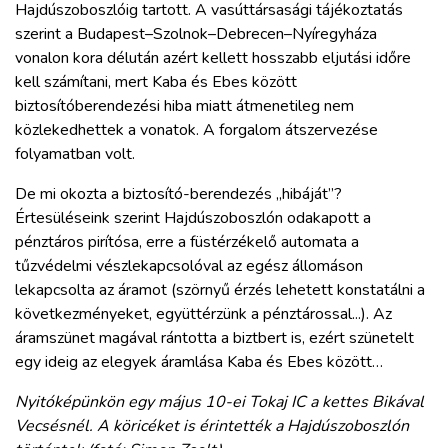
Hajdúszoboszlóig tartott. A vasúttársasági tájékoztatás
szerint a Budapest–Szolnok–Debrecen–Nyíregyháza
vonalon kora délután azért kellett hosszabb eljutási időre
kell számítani, mert Kaba és Ebes között
biztosítóberendezési hiba miatt átmenetileg nem
közlekedhettek a vonatok. A forgalom átszervezése
folyamatban volt.
De mi okozta a biztosító-berendezés „hibáját”?
Értesüléseink szerint Hajdúszoboszlón odakapott a
pénztáros pirítósa, erre a füstérzékelő automata a
tűzvédelmi vészlekapcsolóval az egész állomáson
lekapcsolta az áramot (szörnyű érzés lehetett konstatálni a
következményeket, együttérzünk a pénztárossal...). Az
áramszünet magával rántotta a biztbert is, ezért szünetelt
egy ideig az elegyek áramlása Kaba és Ebes között…
Nyitóképünkön egy május 10-ei Tokaj IC a kettes Bikával
Vecsésnél. A köricéket is érintették a Hajdúszoboszlón