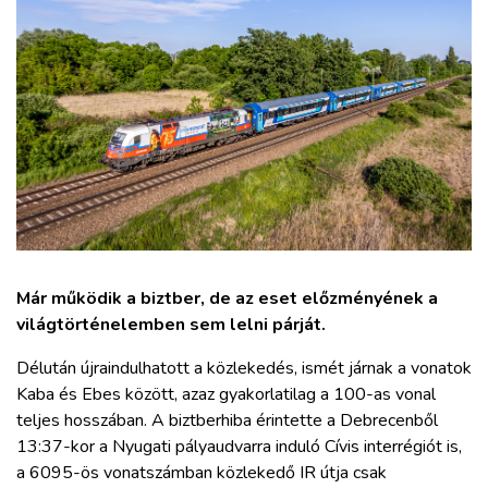
ZÖLDÚT
HAJÓZÁS
BLOG
ARCHÍVUM
WEBSHOP
Már működik a biztber, de az eset előzményének a
világtörténelemben sem lelni párját.
BELÉPÉS
Délután újraindulhatott a közlekedés, ismét járnak a vonatok
Kaba és Ebes között, azaz gyakorlatilag a 100-as vonal
REGISZTRÁCIÓ
teljes hosszában. A biztberhiba érintette a Debrecenből
13:37-kor a Nyugati pályaudvarra induló Cívis interrégiót is,
a 6095-ös vonatszámban közlekedő IR útja csak