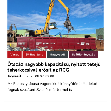
Vasút
Ellátási lánc
Nagyvasút
Szállítmányozás
Ötszáz nagyobb kapacitású, nyitott tetejű
teherkocsival erősít az RCG
iho/vasút
·
2026.08.07. 09:00
Az Eanos-y típusú vagonokkal könnyűfémhulladékot
fognak szállítani. Száztíz már termel is.