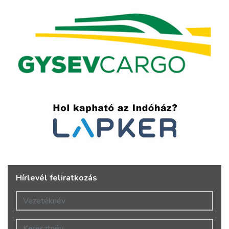
Hírlevél feliratkozás
Vezetéknév
Keresztnév