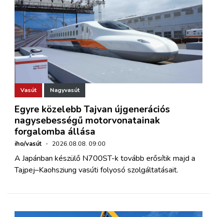
Vasút
Nagyvasút
Egyre közelebb Tajvan újgenerációs
nagysebességű motorvonatainak
forgalomba állása
iho/vasút
·
2026.08.08. 09:00
A Japánban készülő N700ST-k tovább erősítik majd a
Tajpej–Kaohsziung vasúti folyosó szolgáltatásait.