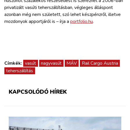
huszonöt százalékos részesedést is szerezhet a 2006-ban
ZÖLDÚT
privatizált vasúti teherszállításban, végleges álláspont
azonban még nem született, szó lehet készpénzről, illetve
HAJÓZÁS
mozdonyok apportjáról is – írja a
portfolio.hu
.
BLOG
ARCHÍVUM
Címkék:
vasút
nagyvasút
MÁV
Rail Cargo Austria
teherszállítás
WEBSHOP
BELÉPÉS
KAPCSOLÓDÓ HÍREK
REGISZTRÁCIÓ