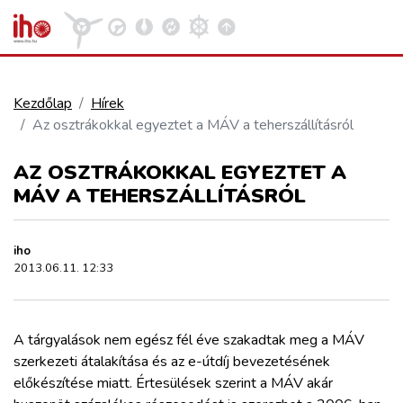
Kezdőlap
Hírek
Az osztrákokkal egyeztet a MÁV a teherszállításról
VASÚT
Kosár megtekintése
AZ OSZTRÁKOKKAL EGYEZTET A
KÖZÚT
MÁV A TEHERSZÁLLÍTÁSRÓL
REPÜLÉS
iho
2013.06.11. 12:33
KÖZLEKEDÉSFEJLESZTÉS
A tárgyalások nem egész fél éve szakadtak meg a MÁV
ELLÁTÁSI LÁNC
szerkezeti átalakítása és az e-útdíj bevezetésének
előkészítése miatt. Értesülések szerint a MÁV akár