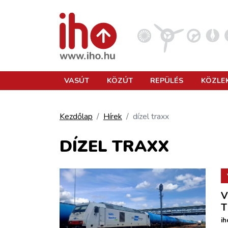
VASÚT
VASÚT
KÖZÚT
REPÜLÉS
KÖZLE
KÖZÚT
Kezdőlap
Hírek
dízel traxx
REPÜLÉS
DÍZEL TRAXX
KÖZLEKEDÉSFEJLESZTÉS
V
ELLÁTÁSI LÁNC
T
ih