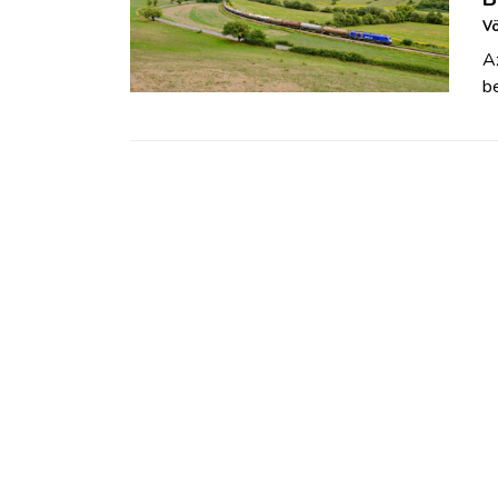
Vö
A
b