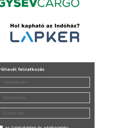
Hírlevél feliratkozás
Vezetéknév
Keresztnév
E-mail cím
az
Adatvédelmi és adatkezelési