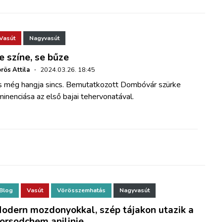
Vasút
Nagyvasút
e színe, se bűze
rös Attila
·
2024.03.26. 18:45
s még hangja sincs. Bemutatkozott Dombóvár szürke
inenciása az első bajai tehervonatával.
Blog
Vasút
Vörösszemhatás
Nagyvasút
odern mozdonyokkal, szép tájakon utazik a
orsodchem anilinje