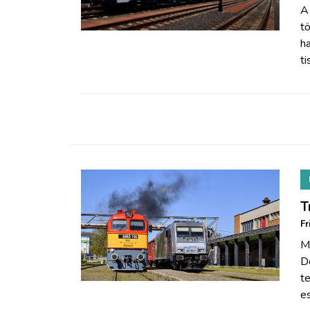
ZÖLDÚT
A
t
h
HAJÓZÁS
ti
BLOG
ARCHÍVUM
WEBSHOP
T
BELÉPÉS
Fr
M
REGISZTRÁCIÓ
D
te
e