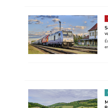
S
Vö
É
em
M
B