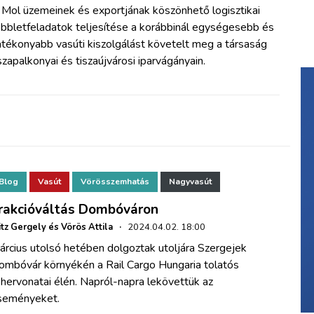
 Mol üzemeinek és exportjának köszönhető logisztikai
öbbletfeladatok teljesítése a korábbinál egységesebb és
atékonyabb vasúti kiszolgálást követelt meg a társaság
szapalkonyai és tiszaújvárosi iparvágányain.
Blog
Vasút
Vörösszemhatás
Nagyvasút
rakcióváltás Dombóváron
itz Gergely és Vörös Attila
·
2024.04.02. 18:00
árcius utolsó hetében dolgoztak utoljára Szergejek
ombóvár környékén a Rail Cargo Hungaria tolatós
hervonatai élén. Napról-napra lekövettük az
seményeket.