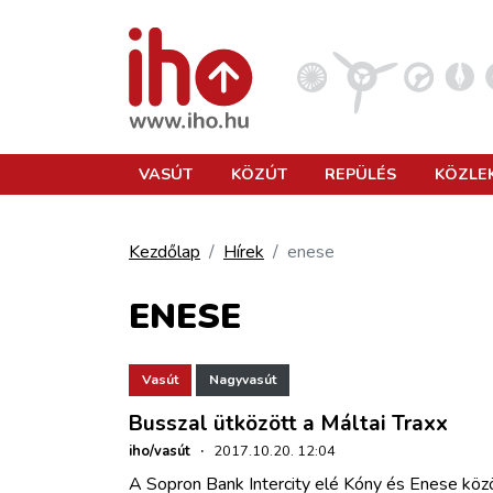
VASÚT
VASÚT
KÖZÚT
REPÜLÉS
KÖZLE
KÖZÚT
Kezdőlap
Hírek
enese
REPÜLÉS
ENESE
KÖZLEKEDÉSFEJLESZTÉS
Vasút
Nagyvasút
Busszal ütközött a Máltai Traxx
ELLÁTÁSI LÁNC
iho/vasút
·
2017.10.20. 12:04
A Sopron Bank Intercity elé Kóny és Enese közö