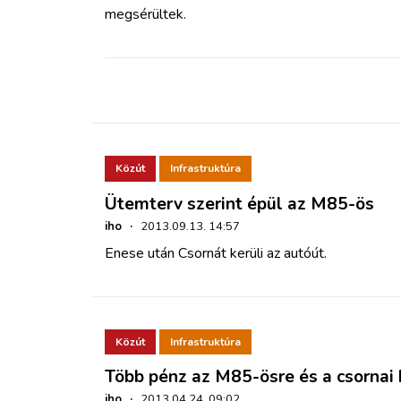
ZÖLDÚT
megsérültek.
HAJÓZÁS
BLOG
ARCHÍVUM
Közút
Infrastruktúra
Ütemterv szerint épül az M85-ös
WEBSHOP
iho
·
2013.09.13. 14:57
Enese után Csornát kerüli az autóút.
BELÉPÉS
REGISZTRÁCIÓ
Közút
Infrastruktúra
Több pénz az M85-ösre és a csornai 
iho
·
2013.04.24. 09:02