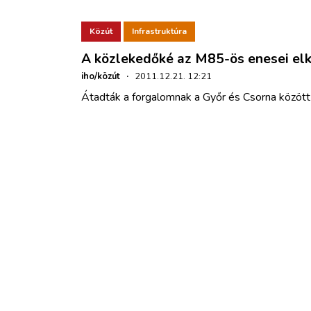
Közút
Infrastruktúra
A közlekedőké az M85-ös enesei elk
iho/közút
·
2011.12.21. 12:21
Átadták a forgalomnak a Győr és Csorna között 