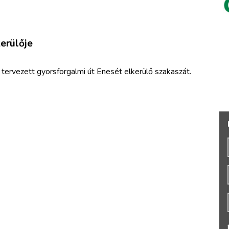
erülője
tervezett gyorsforgalmi út Enesét elkerülő szakaszát.