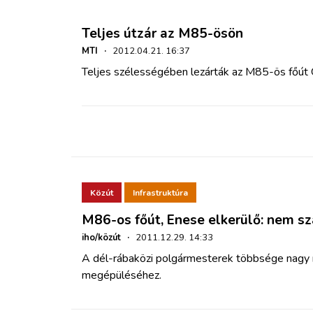
Teljes útzár az M85-ösön
MTI
·
2012.04.21. 16:37
Teljes szélességében lezárták az M85-ös főút 
Közút
Infrastruktúra
M86-os főút, Enese elkerülő: nem s
iho/közút
·
2011.12.29. 14:33
A dél-rábaközi polgármesterek többsége nagy 
megépüléséhez.