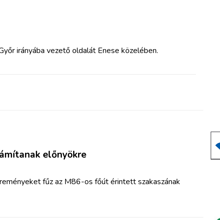
Győr irányába vezető oldalát Enese közelében.
zámítanak előnyökre
reményeket fűz az M86-os főút érintett szakaszának