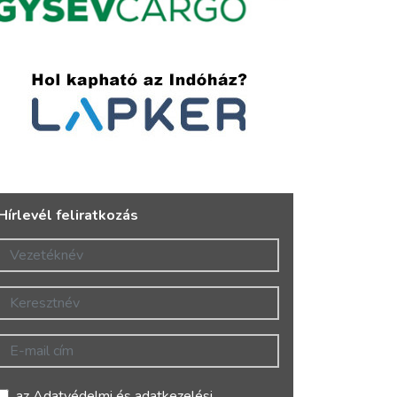
Hírlevél feliratkozás
Vezetéknév
Keresztnév
E-mail cím
az
Adatvédelmi és adatkezelési