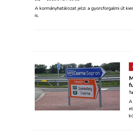
A kormányhatározat jelzi: a gyorsforgalmi út ki
is.
M
f
Ta
A
e
kö