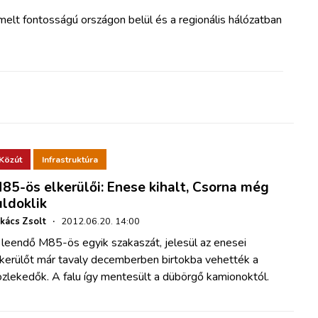
emelt fontosságú országon belül és a regionális hálózatban
Közút
Infrastruktúra
85-ös elkerülői: Enese kihalt, Csorna még
uldoklik
kács Zsolt
·
2012.06.20. 14:00
 leendő M85-ös egyik szakaszát, jelesül az enesei
lkerülőt már tavaly decemberben birtokba vehették a
zlekedők. A falu így mentesült a dübörgő kamionoktól.