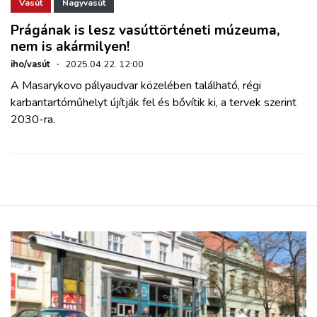
ZÖLDÚT
Vasút
Nagyvasút
Prágának is lesz vasúttörténeti múzeuma,
nem is akármilyen!
HAJÓZÁS
iho/vasút
·
2025.04.22. 12:00
A Masarykovo pályaudvar közelében található, régi
BLOG
karbantartóműhelyt újítják fel és bővítik ki, a tervek szerint
2030-ra.
ARCHÍVUM
WEBSHOP
BELÉPÉS
REGISZTRÁCIÓ