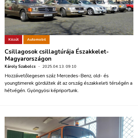
Közút
Automobil
Csillagosok csillagtúrája Északkelet-
Magyarországon
Károly Szabolcs
·
2025.04.13. 09:10
Hozzávetőlegesen száz Mercedes-Benz, old- és
youngtimerek gördültek át az ország északkeleti térségén a
hétvégén. Gyöngyösi képriportunk.