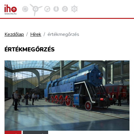
Kezdőlap
Hírek
értékmegőrzés
VASÚT
ÉRTÉKMEGŐRZÉS
Kosár megtekintése
KÖZÚT
REPÜLÉS
KÖZLEKEDÉSFEJLESZTÉS
ELLÁTÁSI LÁNC