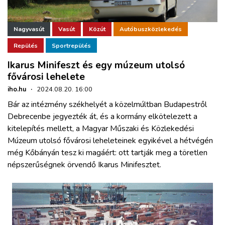
Nagyvasút
Vasút
Közút
Autóbuszközlekedés
Repülés
Sportrepülés
Ikarus Minifeszt és egy múzeum utolsó
fővárosi lehelete
iho.hu
·
2024.08.20. 16:00
Bár az intézmény székhelyét a közelmúltban Budapestről
Debrecenbe jegyezték át, és a kormány elkötelezett a
kitelepítés mellett, a Magyar Műszaki és Közlekedési
Múzeum utolsó fővárosi leheleteinek egyikével a hétvégén
még Kőbányán tesz ki magáért: ott tartják meg a töretlen
népszerűségnek örvendő Ikarus Minifesztet.