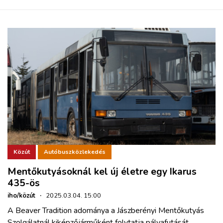
Közút
Autóbuszközlekedés
Mentőkutyásoknál kel új életre egy Ikarus
435-ös
iho/közút
·
2025.03.04. 15:00
A Beaver Tradition adománya a Jászberényi Mentőkutyás
Szolgálatnál kiképzőjárműként folytatja pályafutását,