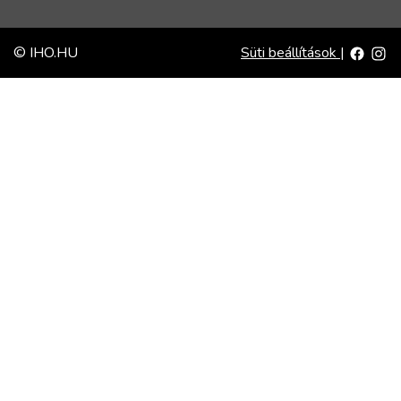
© IHO.HU
Süti beállítások
|